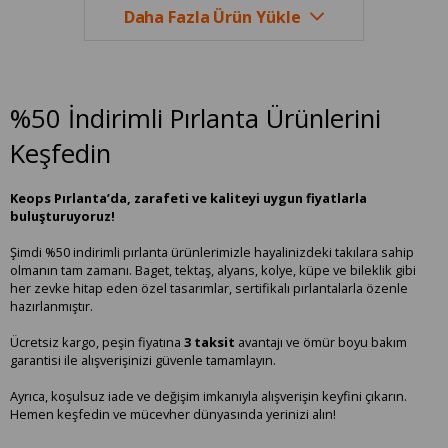
Daha Fazla Ürün Yükle
%50 İndirimli Pırlanta Ürünlerini
Keşfedin
Keops Pırlanta’da, zarafeti ve kaliteyi uygun fiyatlarla
buluşturuyoruz!
Şimdi %50 indirimli pırlanta ürünlerimizle hayalinizdeki takılara sahip
olmanın tam zamanı. Baget, tektaş, alyans, kolye, küpe ve bileklik gibi
her zevke hitap eden özel tasarımlar, sertifikalı pırlantalarla özenle
hazırlanmıştır.
Ücretsiz kargo, peşin fiyatına
3 taksit
avantajı ve ömür boyu bakım
garantisi ile alışverişinizi güvenle tamamlayın.
Ayrıca, koşulsuz iade ve değişim imkanıyla alışverişin keyfini çıkarın.
Hemen keşfedin ve mücevher dünyasında yerinizi alın!