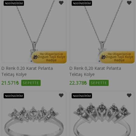
%50
İNDIRIM
%50
İNDIRIM
Her Alışverişinize
Her Alışverişinize
🎁
🎁
Doğum Taşlı Kolye
Doğum Taşlı Kolye
Hediye
Hediye
D Renk 0.20 Karat Pırlanta
D Renk 0,20 Karat Pırlanta
Tektaş Kolye
Tektaş Kolye
21.571₺
22.378₺
SEPETTE
SEPETTE
%50
İNDIRIM
%50
İNDIRIM