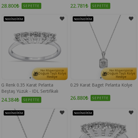
28.800₺
22.781₺
SEPETTE
SEPETTE
%50
İNDIRIM
%50
İNDIRIM
Her Alışverişinize
Her Alışverişinize
🎁
🎁
Doğum Taşlı Kolye
Doğum Taşlı Kolye
Hediye
Hediye
G Renk 0.35 Karat Pırlanta
0.29 Karat Baget Pırlanta Kolye
Beştaş Yüzük - IDL Sertifikalı
26.880₺
SEPETTE
24.384₺
SEPETTE
%50
İNDIRIM
%50
İNDIRIM