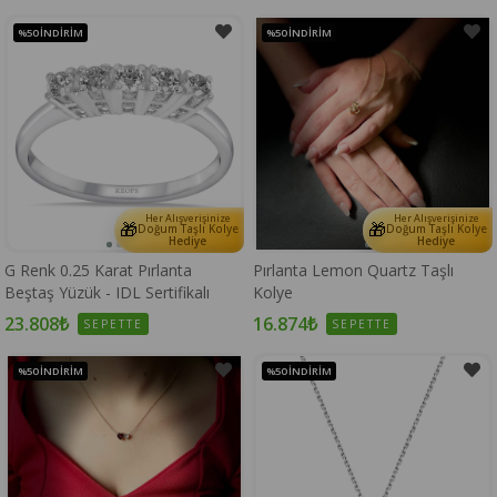
%50
İNDIRIM
%50
İNDIRIM
Her Alışverişinize
Her Alışverişinize
🎁
🎁
Doğum Taşlı Kolye
Doğum Taşlı Kolye
Hediye
Hediye
G Renk 0.25 Karat Pırlanta
Pırlanta Lemon Quartz Taşlı
Beştaş Yüzük - IDL Sertifikalı
Kolye
23.808₺
16.874₺
SEPETTE
SEPETTE
%50
İNDIRIM
%50
İNDIRIM