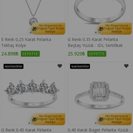
Her Alışverişinize
Her Alışverişinize
🎁
🎁
Doğum Taşlı Kolye
Doğum Taşlı Kolye
Hediye
Hediye
E Renk 0,25 Karat Pırlanta
G Renk 0.35 Karat Pırlanta
Tektaş Kolye
Beştaş Yüzük - IDL Sertifikalı
24.898₺
25.920₺
SEPETTE
SEPETTE
%50
İNDIRIM
%40
İNDIRIM
Her Alışverişinize
Her Alışverişinize
🎁
🎁
Doğum Taşlı Kolye
Doğum Taşlı Kolye
Hediye
Hediye
G Renk 0.45 Karat Pırlanta
0,40 Karat Baget Pırlanta Yüzük -