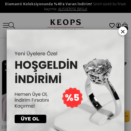
Diamanti Koleksiyonunda %40’a Varan İndirim!
Sınırlı süreli bu fırsatı
kaçırma.
ALIŞVERİŞE BAŞLA
×
0
Sıralama
Filtreleme
YENI ÜRÜN
%50
İNDIRIM
%40
İNDIRIM
Her Alışverişinize
Her Alışverişinize
🎁
🎁
Doğum Taşlı Kolye
Doğum Taşlı Kolye
Hediye
Hediye
2.02 Karat Pırlanta Tamtur Yüzük
G Renk 0,08 Karat Pırlanta