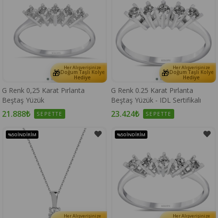
Her Alışverişinize
Her Alışverişinize
🎁
🎁
Doğum Taşlı Kolye
Doğum Taşlı Kolye
Hediye
Hediye
G Renk 0,25 Karat Pırlanta
G Renk 0.25 Karat Pırlanta
Beştaş Yüzük
Beştaş Yüzük - IDL Sertifikalı
21.888₺
23.424₺
SEPETTE
SEPETTE
%50
İNDIRIM
%50
İNDIRIM
Her Alışverişinize
Her Alışverişinize