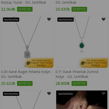
Beştaş Yüzük - IDL Sertifikalı
IDL Sertifikalı
32.064₺
26.035₺
SEPETTE
SEPETTE
%50
İNDIRIM
%50
İNDIRIM
Her Alışverişinize
Her Alışverişinize
🎁
🎁
Doğum Taşlı Kolye
Doğum Taşlı Kolye
Hediye
Hediye
0.30 Karat Baget Pırlanta Kolye -
0.71 Karat Pırlantalı Zümrüt
IDL Sertifikalı
Kolye - IDL Sertifikalı
25.632₺
28.800₺
SEPETTE
SEPETTE
%50
İNDIRIM
%50
İNDIRIM