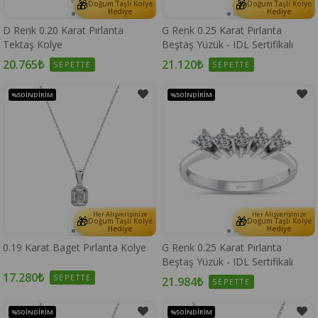
🎁
🎁
Doğum Taşlı Kolye
Doğum Taşlı Kolye
Hediye
Hediye
D Renk 0.20 Karat Pırlanta
G Renk 0.25 Karat Pırlanta
Tektaş Kolye
Beştaş Yüzük - IDL Sertifikalı
20.765₺
21.120₺
SEPETTE
SEPETTE
%50
İNDIRIM
%50
İNDIRIM
Her Alışverişinize
Her Alışverişinize
🎁
🎁
Doğum Taşlı Kolye
Doğum Taşlı Kolye
Hediye
Hediye
0.19 Karat Baget Pırlanta Kolye
G Renk 0.25 Karat Pırlanta
Beştaş Yüzük - IDL Sertifikalı
17.280₺
SEPETTE
21.984₺
SEPETTE
%50
İNDIRIM
%50
İNDIRIM