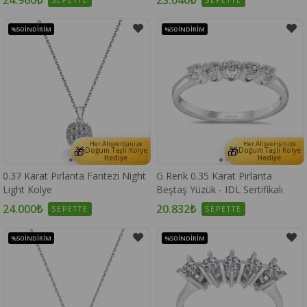
%50
İNDIRIM
%50
İNDIRIM
Her Alışverişinize
Her Alışverişinize
🎁
🎁
Doğum Taşlı Kolye
Doğum Taşlı Kolye
Hediye
Hediye
0.37 Karat Pırlanta Fantezi Night
G Renk 0.35 Karat Pırlanta
Light Kolye
Beştaş Yüzük - IDL Sertifikalı
24.000₺
20.832₺
SEPETTE
SEPETTE
%50
İNDIRIM
%50
İNDIRIM