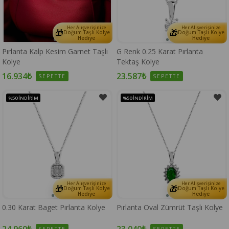
Her Alışverişinize
Her Alışverişinize
🎁
🎁
Doğum Taşlı Kolye
Doğum Taşlı Kolye
Hediye
Hediye
Pırlanta Kalp Kesim Garnet Taşlı
G Renk 0.25 Karat Pırlanta
Kolye
Tektaş Kolye
16.934₺
23.587₺
SEPETTE
SEPETTE
%50
İNDIRIM
%50
İNDIRIM
Her Alışverişinize
Her Alışverişinize
🎁
🎁
Doğum Taşlı Kolye
Doğum Taşlı Kolye
Hediye
Hediye
0.30 Karat Baget Pırlanta Kolye
Pırlanta Oval Zümrüt Taşlı Kolye
24.960₺
23.040₺
SEPETTE
SEPETTE