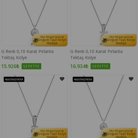
Her Alışverişinize
Her Alışverişinize
🎁
🎁
Doğum Taşlı Kolye
Doğum Taşlı Kolye
Hediye
Hediye
G Renk 0,10 Karat Pırlanta
G Renk 0,10 Karat Pırlanta
Tektaş Kolye
Tektaş Kolye
15.926₺
16.934₺
SEPETTE
SEPETTE
%50
İNDIRIM
%50
İNDIRIM
Her Alışverişinize
Her Alışverişinize
🎁
🎁
Doğum Taşlı Kolye
Doğum Taşlı Kolye
Hediye
Hediye