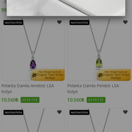
- IDL Sertifikalı - 220000104
Tektaş Kolye
99.072₺
14.208₺
SEPETTE
SEPETTE
%50
İNDIRIM
%50
İNDIRIM
Her Alışverişinize
Her Alışverişinize
🎁
🎁
Doğum Taşlı Kolye
Doğum Taşlı Kolye
Hediye
Hediye
Pırlanta Damla Ametist LEA
Pırlanta Damla Peridot LEA
Kolye
Kolye
10.560₺
10.560₺
SEPETTE
SEPETTE
%50
İNDIRIM
%50
İNDIRIM