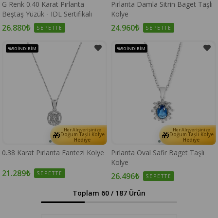
G Renk 0.40 Karat Pırlanta
Pırlanta Damla Sitrin Baget Taşlı
Beştaş Yüzük - IDL Sertifikalı
Kolye
26.880₺
24.960₺
SEPETTE
SEPETTE
%50
İNDIRIM
%50
İNDIRIM
Her Alışverişinize
Her Alışverişinize
🎁
🎁
Doğum Taşlı Kolye
Doğum Taşlı Kolye
Hediye
Hediye
0.38 Karat Pırlanta Fantezi Kolye
Pırlanta Oval Safir Baget Taşlı
Kolye
21.289₺
SEPETTE
26.496₺
SEPETTE
Toplam
60
/
187
Ürün