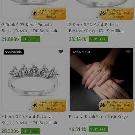
Her Alışverişinize
Her Alışverişinize
🎁
🎁
Doğum Taşlı Kolye
Doğum Taşlı Kolye
Hediye
Hediye
G Renk 0.25 Karat Pırlanta
G Renk 0.25 Karat Pırlanta
Beştaş Yüzük - IDL Sertifikalı
Beştaş Yüzük - IDL Sertifikalı
21.888₺
23.424₺
SEPETTE
SEPETTE
%50
İNDIRIM
%50
İNDIRIM
Her Alışverişinize
Her Alışverişinize
🎁
🎁
Doğum Taşlı Kolye
Doğum Taşlı Kolye
Hediye
Hediye
F Renk 0.40 Karat Pırlanta
Pırlanta Kalpli Sitrin Taşlı Kolye
Beştaş Yüzük - IDL Sertifikalı
16.511₺
SEPETTE
28.320₺
SEPETTE