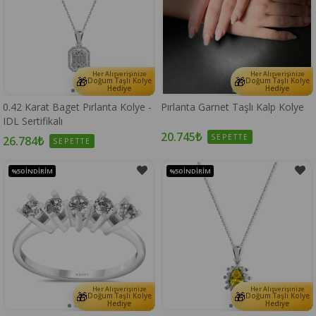
Her Alışverişinize
Her Alışverişinize
🎁
🎁
Doğum Taşlı Kolye
Doğum Taşlı Kolye
Hediye
Hediye
0.42 Karat Baget Pırlanta Kolye -
Pırlanta Garnet Taşlı Kalp Kolye
IDL Sertifikalı
20.745₺
SEPETTE
26.784₺
SEPETTE
%50
İNDIRIM
%50
İNDIRIM
Her Alışverişinize
Her Alışverişinize
🎁
🎁
Doğum Taşlı Kolye
Doğum Taşlı Kolye
Hediye
Hediye