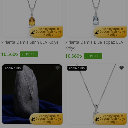
Her Alışverişinize
Her Alışverişinize
🎁
🎁
Doğum Taşlı Kolye
Doğum Taşlı Kolye
Hediye
Hediye
Pırlanta Damla Sitrin LEA Kolye
Pırlanta Damla Blue Topaz LEA
Kolye
10.560₺
SEPETTE
10.560₺
SEPETTE
%50
İNDIRIM
%50
İNDIRIM
Her Alışverişinize
Her Alışverişinize
🎁
🎁
Doğum Taşlı Kolye
Doğum Taşlı Kolye
Hediye
Hediye