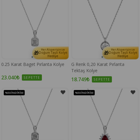
Her Alışverişinize
Her Alışverişinize
🎁
🎁
Doğum Taşlı Kolye
Doğum Taşlı Kolye
Hediye
Hediye
0.25 Karat Baget Pırlanta Kolye
G Renk 0,20 Karat Pırlanta
Tektaş Kolye
23.040₺
SEPETTE
18.749₺
SEPETTE
%50
İNDIRIM
%50
İNDIRIM