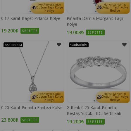
Her Alışverişinize
Her Alışverişinize
🎁
🎁
Doğum Taşlı Kolye
Doğum Taşlı Kolye
Hediye
Hediye
0.17 Karat Baget Pırlanta Kolye
Pırlanta Damla Morganit Taşlı
Kolye
19.200₺
SEPETTE
19.008₺
SEPETTE
%50
İNDIRIM
%50
İNDIRIM
Her Alışverişinize
Her Alışverişinize
🎁
🎁
Doğum Taşlı Kolye
Doğum Taşlı Kolye
Hediye
Hediye
0.20 Karat Pırlanta Fantezi Kolye
G Renk 0.25 Karat Pırlanta
Beştaş Yüzük - IDL Sertifikalı
23.808₺
SEPETTE
19.200₺
SEPETTE