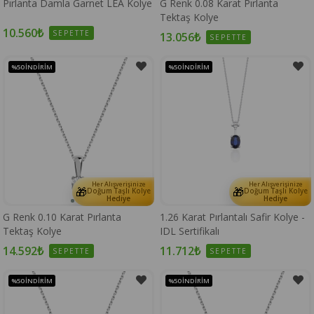
Pırlanta Damla Garnet LEA Kolye
G Renk 0.08 Karat Pırlanta
Tektaş Kolye
10.560₺
SEPETTE
13.056₺
SEPETTE
%50
İNDIRIM
%50
İNDIRIM
Her Alışverişinize
Her Alışverişinize
🎁
🎁
Doğum Taşlı Kolye
Doğum Taşlı Kolye
Hediye
Hediye
G Renk 0.10 Karat Pırlanta
1.26 Karat Pırlantalı Safir Kolye -
Tektaş Kolye
IDL Sertifikalı
14.592₺
11.712₺
SEPETTE
SEPETTE
%50
İNDIRIM
%50
İNDIRIM