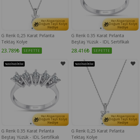
Her Alışverişinize
Her Alışverişinize
🎁
🎁
Doğum Taşlı Kolye
Doğum Taşlı Kolye
Hediye
Hediye
G Renk 0,25 Karat Pırlanta
G Renk 0.35 Karat Pırlanta
Tektaş Kolye
Beştaş Yüzük - IDL Sertifikalı
23.789₺
28.416₺
SEPETTE
SEPETTE
%50
İNDIRIM
%50
İNDIRIM
Her Alışverişinize
Her Alışverişinize
🎁
🎁
Doğum Taşlı Kolye
Doğum Taşlı Kolye
Hediye
Hediye
G Renk 0.35 Karat Pırlanta
G Renk 0,25 Karat Pırlanta
Beştaş Yüzük - IDL Sertifikalı
Tektaş Kolye