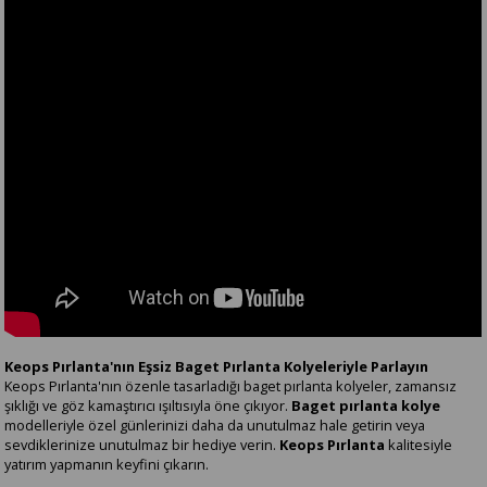
Keops Pırlanta'nın Eşsiz Baget Pırlanta Kolyeleriyle Parlayın
Keops Pırlanta'nın özenle tasarladığı baget pırlanta kolyeler, zamansız
şıklığı ve göz kamaştırıcı ışıltısıyla öne çıkıyor.
Baget pırlanta kolye
modelleriyle özel günlerinizi daha da unutulmaz hale getirin veya
sevdiklerinize unutulmaz bir hediye verin.
Keops Pırlanta
kalitesiyle
yatırım yapmanın keyfini çıkarın.