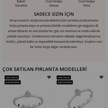
Bakım
Özel Hediye
Özel Hediye
Garantisi
Kutusu
Notu
SADECE SİZİN İÇİN
Keops tasarım stüdyomuzda ekibimiz,tüm pırlanta yüzük,pırlanta
kolye,pırlanta küpe ve pırlanta bileklik modellerini gördüğünüz ilk
andan itibaren ve sonrasında her gün sizi memnun ve mutlu edecek
şekilde tasarlıyor. Ürünlerimizin tamamını dikkatle değerlendiriyoruz;
konfor, yüksek kalite ve dayanıklılık konusunda takıntılıyız, böylece ona
bir ömür boyu değer verebilirsiniz.
ÇOK SATILAN PIRLANTA MODELLERİ
YENI ÜRÜN
YENI ÜRÜN
%45
İNDIRIM
%45
İNDIRIM