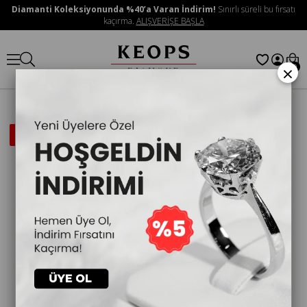
Diamanti Koleksiyonunda %40’a Varan İndirim!
Sınırlı süreli bu fırsatı
kaçırma.
ALIŞVERİŞE BAŞLA
×
0
İNDIRIMLI
ÜRÜN