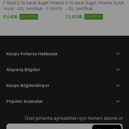
F Renk 0,18 Karat Baget Pırlanta
0.19 Karat Baget Pırlanta Yüzük
Yüzük - IDL Sertifikalı - 1100670
- IDL Sertifikalı
8.640₺
12.830₺
SEPETTE
SEPETTE
Keops Pırlanta Hakkında
Alışveriş Bilgileri
Keops Bilgilendiriyor
Popüler Aramalar
Özel pırlanta ayrıcalıkları için hemen abone ol