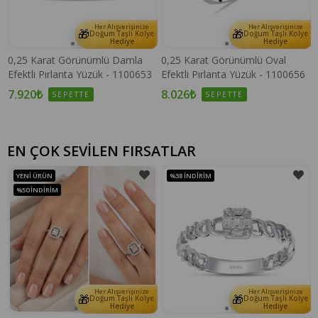
Her Alışverişinize
Her Alışverişinize
🎁
🎁
e
Doğum Taşlı Kolye
Doğum Taşlı Kolye
Hediye
Hediye
0,25 Karat Görünümlü Damla
0,25 Karat Görünümlü Oval
Efektli Pırlanta Yüzük - 1100653
Efektli Pırlanta Yüzük - 1100656
7.920₺
8.026₺
SEPETTE
SEPETTE
EN ÇOK SEVİLEN FIRSATLAR
YENI ÜRÜN
%38
İNDIRIM
%50
İNDIRIM
Her Alışverişinize
Her Alışverişinize
🎁
🎁
e
Doğum Taşlı Kolye
Doğum Taşlı Kolye
Hediye
Hediye