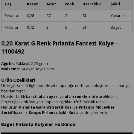
Taş
Karat
Adet
Renk
Berraklık
Şekil
Pırlanta
0,28
27
G
SI
Yuvarlak
Pırlanta
0,12
3
G
SI
Baget
0,20 Karat G Renk Pırlanta Fantezi Kolye -
1100492
Ağırlık:
Yaklaşık 2,25 gram
Malzeme:
14 Ayar Beyaz Altın
Ürün Özellikleri
Ürün görselleri ilgili modele ait olup doğru referans oluşturması amacıyla
hazırlanmıştır.
Ürünler farklı
karat
,
altın ayarı
ve
altın renklerinde
üretilebilir.
Seçeceğiniz ölçüye göre toplam ağırlıkta
±%5
farklılık olabilir.
Her ürün,
Pırlanta Garanti Sertifikası
ve
Pırlanta Mücevher
Sertifikası
ile,
Keops Pırlanta Işıklı Kutu
içinde gönderilir.
Baget Pırlanta Kolyeler Hakkında