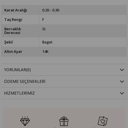
Karat Aralığı
0.20 - 0.30
Taş Rengi
F
Berraklık
SI
Derecesi
Şekil
Baget
Altın Ayar
14K
YORUMLAR
(0)
ÖDEME SEÇENEKLERI
HIZMETLERIMIZ