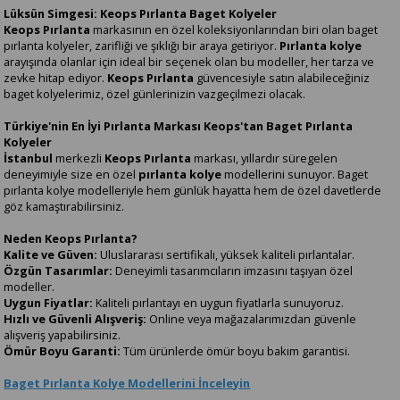
Lüksün Simgesi: Keops Pırlanta Baget Kolyeler
Keops Pırlanta
markasının en özel koleksiyonlarından biri olan baget
pırlanta kolyeler, zarifliği ve şıklığı bir araya getiriyor.
Pırlanta kolye
arayışında olanlar için ideal bir seçenek olan bu modeller, her tarza ve
zevke hitap ediyor.
Keops Pırlanta
güvencesiyle satın alabileceğiniz
baget kolyelerimiz, özel günlerinizin vazgeçilmezi olacak.
Türkiye'nin En İyi Pırlanta Markası Keops'tan Baget Pırlanta
Kolyeler
İstanbul
merkezli
Keops Pırlanta
markası, yıllardır süregelen
deneyimiyle size en özel
pırlanta kolye
modellerini sunuyor. Baget
pırlanta kolye modelleriyle hem günlük hayatta hem de özel davetlerde
göz kamaştırabilirsiniz.
Neden Keops Pırlanta?
Kalite ve Güven:
Uluslararası sertifikalı, yüksek kaliteli pırlantalar.
Özgün Tasarımlar:
Deneyimli tasarımcıların imzasını taşıyan özel
modeller.
Uygun Fiyatlar:
Kaliteli pırlantayı en uygun fiyatlarla sunuyoruz.
Hızlı ve Güvenli Alışveriş:
Online veya mağazalarımızdan güvenle
alışveriş yapabilirsiniz.
Ömür Boyu Garanti:
Tüm ürünlerde ömür boyu bakım garantisi.
Baget Pırlanta Kolye Modellerini İnceleyin