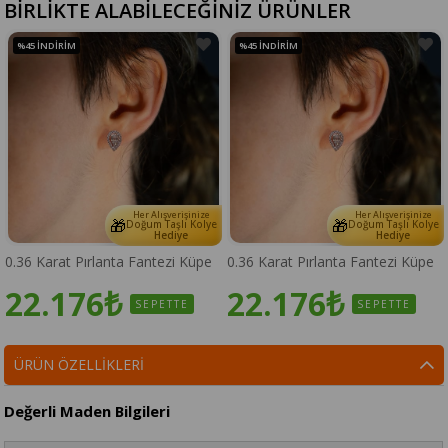
BİRLİKTE ALABİLECEĞİNİZ ÜRÜNLER
%45
İNDIRIM
%45
İNDIRIM
Her Alışverişinize
Her Alışverişinize
🎁
🎁
Doğum Taşlı Kolye
Doğum Taşlı Kolye
Hediye
Hediye
0.36 Karat Pırlanta Fantezi Küpe
0.36 Karat Pırlanta Fantezi Küpe
22.176₺
22.176₺
SEPETTE
SEPETTE
ÜRÜN ÖZELLIKLERI
Değerli Maden Bilgileri