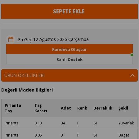
12 Ağustos 2026 Çarşamba
En Geç
Randevu Oluştur
Canlı Destek
ÜRÜN ÖZELLIKLERI
Değerli Maden Bilgileri
Pırlanta
Taş
Adet
Renk
Berraklık
Şekil
Taş
Karatı
Pırlanta
0,13
34
F
SI
Yuvarlak
Pırlanta
0,05
3
F
SI
Baget