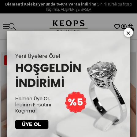
Diamanti Koleksiyonunda %40’a Varan İndirim!
Sınırlı süreli bu fırsatı
kaçırma.
ALIŞVERİŞE BAŞLA
×
0
İNDIRIMLI
ÜRÜN