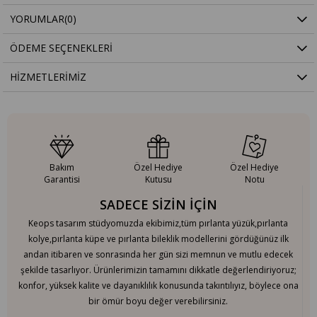
YORUMLAR
(0)
ÖDEME SEÇENEKLERI
HIZMETLERIMIZ
Bakım
Özel Hediye
Özel Hediye
Garantisi
Kutusu
Notu
SADECE SİZİN İÇİN
Keops tasarım stüdyomuzda ekibimiz,tüm pırlanta yüzük,pırlanta
kolye,pırlanta küpe ve pırlanta bileklik modellerini gördüğünüz ilk
andan itibaren ve sonrasında her gün sizi memnun ve mutlu edecek
şekilde tasarlıyor. Ürünlerimizin tamamını dikkatle değerlendiriyoruz;
konfor, yüksek kalite ve dayanıklılık konusunda takıntılıyız, böylece ona
bir ömür boyu değer verebilirsiniz.