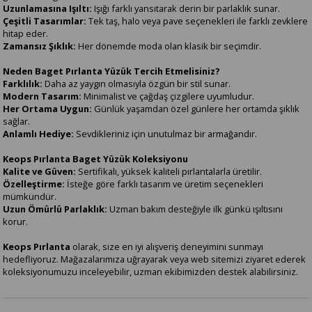
Uzunlamasına Işıltı:
Işığı farklı yansıtarak derin bir parlaklık sunar.
Çeşitli Tasarımlar:
Tek taş, halo veya pave seçenekleri ile farklı zevklere
hitap eder.
Zamansız Şıklık:
Her dönemde moda olan klasik bir seçimdir.
Neden Baget Pırlanta Yüzük Tercih Etmelisiniz?
Farklılık:
Daha az yaygın olmasıyla özgün bir stil sunar.
Modern Tasarım:
Minimalist ve çağdaş çizgilere uyumludur.
Her Ortama Uygun:
Günlük yaşamdan özel günlere her ortamda şıklık
sağlar.
Anlamlı Hediye:
Sevdikleriniz için unutulmaz bir armağandır.
Keops Pırlanta Baget Yüzük Koleksiyonu
Kalite ve Güven:
Sertifikalı, yüksek kaliteli pırlantalarla üretilir.
Özelleştirme:
İsteğe göre farklı tasarım ve üretim seçenekleri
mümkündür.
Uzun Ömürlü Parlaklık:
Uzman bakım desteğiyle ilk günkü ışıltısını
korur.
Keops Pırlanta
olarak, size en iyi alışveriş deneyimini sunmayı
hedefliyoruz. Mağazalarımıza uğrayarak veya web sitemizi ziyaret ederek
koleksiyonumuzu inceleyebilir, uzman ekibimizden destek alabilirsiniz.