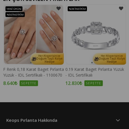
YENI ÜRÜN
%38
İNDIRIM
%50
İNDIRIM
Her Alışverişinize
Her Alışverişinize
🎁
🎁
e
Doğum Taşlı Kolye
Doğum Taşlı Kolye
Hediye
Hediye
F Renk 0,18 Karat Baget Pırlanta
0.19 Karat Baget Pırlanta Yüzük
Yüzük - IDL Sertifikalı - 1100670
- IDL Sertifikalı
8.640₺
12.830₺
SEPETTE
SEPETTE
Keops Pırlanta Hakkında