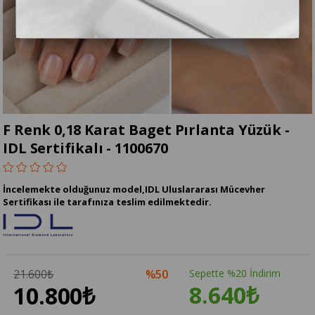
F Renk 0,18 Karat Baget Pırlanta Yüzük -
IDL Sertifikalı - 1100670
İncelemekte olduğunuz model,IDL Uluslararası Mücevher
Sertifikası ile tarafınıza teslim edilmektedir.
21.600₺
50
Sepette %20 İndirim
8.640₺
10.800₺