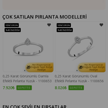
ÇOK SATILAN PIRLANTA MODELLERİ
YENI ÜRÜN
YENI ÜRÜN
%45
İNDIRIM
%45
İNDIRIM
Her Alışverişinize
Her Alışverişinize
🎁
🎁
e
Doğum Taşlı Kolye
Doğum Taşlı Kolye
Hediye
Hediye
0,25 Karat Görünümlü Damla
0,25 Karat Görünümlü Oval
Efektli Pırlanta Yüzük - 1100653
Efektli Pırlanta Yüzük - 1100656
7.920₺
8.026₺
SEPETTE
SEPETTE
EN ÇOK SEVİLEN FIRSATLAR