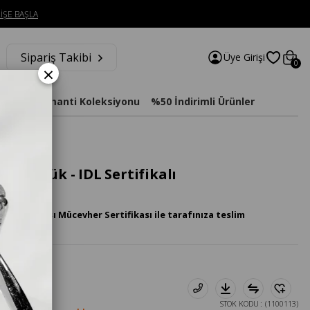
İŞE BAŞLA
Sipariş Takibi
Üye Girişi
0
×
imat
Diamanti Koleksiyonu
%50 İndirimli Ürünler
nta Yüzük - IDL Sertifikalı
luslararası Mücevher Sertifikası ile tarafınıza teslim
STOK KODU
(1100113)