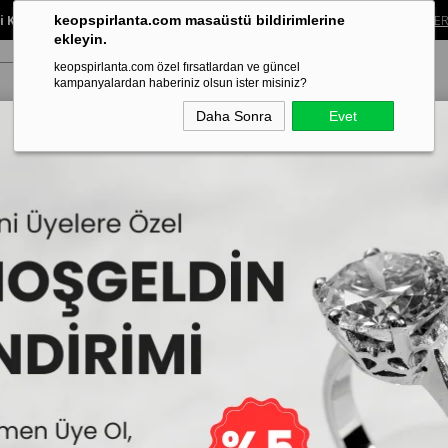
 Koleksiyonunda %40’a Varan İndirim!
Sınırlı süreli bu fırsatı kaçırma.
ALIŞVER
keopspirlanta.com masaüstü bildirimlerine
ekleyin.
keopspirlanta.com özel fırsatlardan ve güncel
kampanyalardan haberiniz olsun ister misiniz?
Daha Sonra
Evet
ye
Küpe
Bileklik
Alyans
Tragus Piercing
Aynı Gün Tesl
Sertifikalı
0.10 Karat Baget Pırla
İncelemekte olduğunuz model,IDL U
edilmektedir.
27.266₺
38
16.879₺