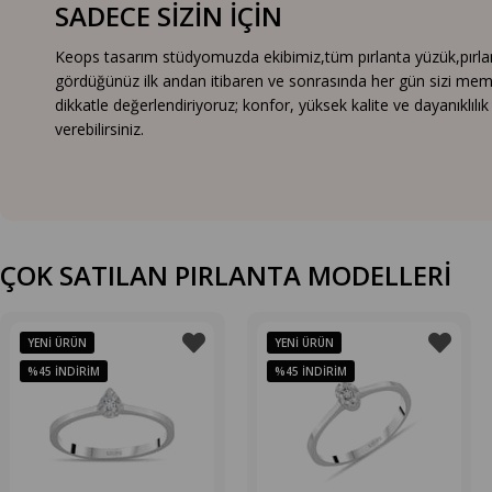
SADECE SİZİN İÇİN
Keops tasarım stüdyomuzda ekibimiz,tüm pırlanta yüzük,pırlanta
gördüğünüz ilk andan itibaren ve sonrasında her gün sizi mem
dikkatle değerlendiriyoruz; konfor, yüksek kalite ve dayanıklıl
verebilirsiniz.
ÇOK SATILAN PIRLANTA MODELLERİ
YENI ÜRÜN
YENI ÜRÜN
%45
İNDIRIM
%45
İNDIRIM