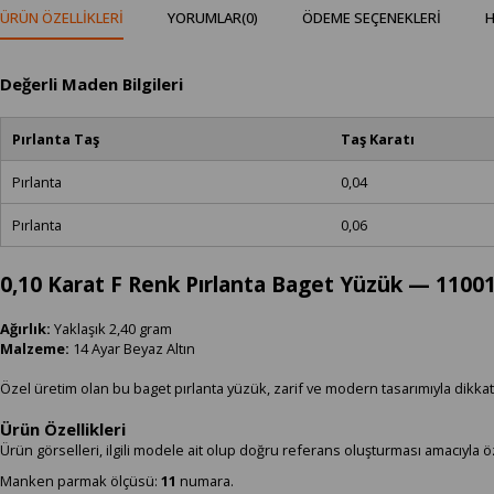
ÜRÜN ÖZELLIKLERI
YORUMLAR
(0)
ÖDEME SEÇENEKLERI
H
Değerli Maden Bilgileri
Pırlanta Taş
Taş Karatı
Pırlanta
0,04
Pırlanta
0,06
0,10 Karat F Renk Pırlanta Baget Yüzük — 1100
Ağırlık:
Yaklaşık 2,40 gram
Malzeme:
14 Ayar Beyaz Altın
Özel üretim olan bu baget pırlanta yüzük, zarif ve modern tasarımıyla dikkat
Ürün Özellikleri
Ürün görselleri, ilgili modele ait olup doğru referans oluşturması amacıyla ö
Manken parmak ölçüsü:
11
numara.