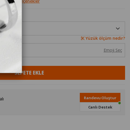
Diğer Seçenekler
Yüzük ölçüm nedir?
Emoji Seç
Randevu Oluştur
lı
Canlı Destek