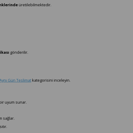
enklerinde
üretilebilmektedir.
ikası
gönderilir.
Aynı Gün Teslimat
kategorisini inceleyin.
 bir uyum sunar.
 sağlar.
ıtır.