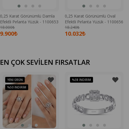
0,25 Karat Görünümlü Damla
0,25 Karat Görünümlü Oval
Efektli Pırlanta Yüzük - 1100653
Efektli Pırlanta Yüzük - 1100656
18.000₺
18.240₺
9.900₺
10.032₺
EN ÇOK SEVİLEN FIRSATLAR
YENI ÜRÜN
%38
İNDIRIM
%50
İNDIRIM