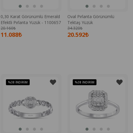
0,30 Karat Görünümlü Emerald
Oval Pırlanta Görünümlü
Efektli Pırlanta Yüzük - 1100657
Tektaş Yüzük
20.160₺
34.320₺
11.088₺
20.592₺
%38
İNDIRIM
%38
İNDIRIM