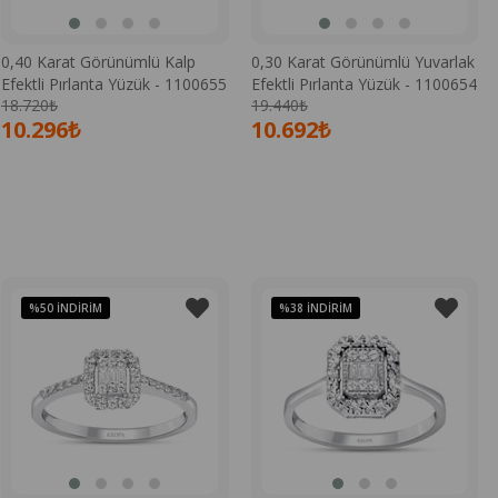
0,40 Karat Görünümlü Kalp
0,30 Karat Görünümlü Yuvarlak
Efektli Pırlanta Yüzük - 1100655
Efektli Pırlanta Yüzük - 1100654
18.720₺
19.440₺
10.296₺
10.692₺
%50
İNDIRIM
%38
İNDIRIM