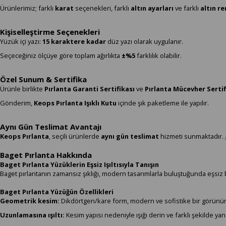
Ürünlerimiz; farklı
karat
seçenekleri, farklı
altın ayarları
ve farklı
altın r
Kişiselleştirme Seçenekleri
Yüzük içi yazı:
15 karaktere kadar
düz yazı olarak uygulanır.
Seçeceğiniz ölçüye göre toplam ağırlıkta
±%5
farklılık olabilir.
Özel Sunum & Sertifika
Ürünle birlikte
Pırlanta Garanti Sertifikası
ve
Pırlanta Mücevher Sertif
Gönderim,
Keops Pırlanta Işıklı Kutu
içinde şık paketleme ile yapılır.
Aynı Gün Teslimat Avantajı
Keops Pırlanta
, seçili ürünlerde
aynı gün teslimat
hizmeti sunmaktadır.
Baget Pırlanta Hakkında
Baget Pırlanta Yüzüklerin Eşsiz Işıltısıyla Tanışın
Baget pırlantanın zamansız şıklığı, modern tasarımlarla buluştuğunda eşsiz
Baget Pırlanta Yüzüğün Özellikleri
Geometrik kesim:
Dikdörtgen/kare form, modern ve sofistike bir görünüm
Uzunlamasına ışıltı:
Kesim yapısı nedeniyle ışığı derin ve farklı şekilde yans