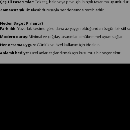
Çeşitli tasarımlar:
Tek taş, halo veya pave gibi birçok tasarıma uyumludur.
Zamansız şıklık:
Klasik duruşuyla her dönemde tercih edilir.
Neden Baget Pırlanta?
Farklılık:
Yuvarlak kesime göre daha az yaygın olduğundan özgün bir stil s
Modern duruş:
Minimal ve çağdaş tasarımlarla mükemmel uyum sağlar.
Her ortama uygun:
Günlük ve özel kullanım için idealdir.
Anlamlı hediye:
Özel anları taçlandırmak için kusursuz bir seçenektir.