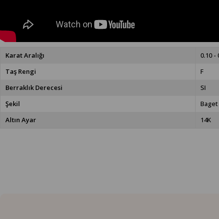
Karat Aralığı
0.10 - 
Taş Rengi
F
Berraklık Derecesi
SI
Şekil
Baget
Altın Ayar
14K