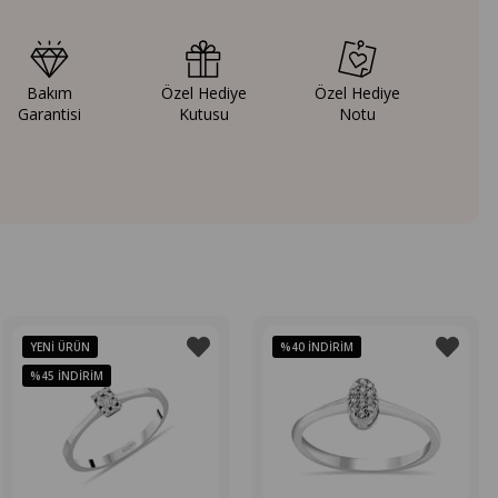
Bakım
Özel Hediye
Özel Hediye
Garantisi
Kutusu
Notu
YENI ÜRÜN
%40
İNDIRIM
%45
İNDIRIM