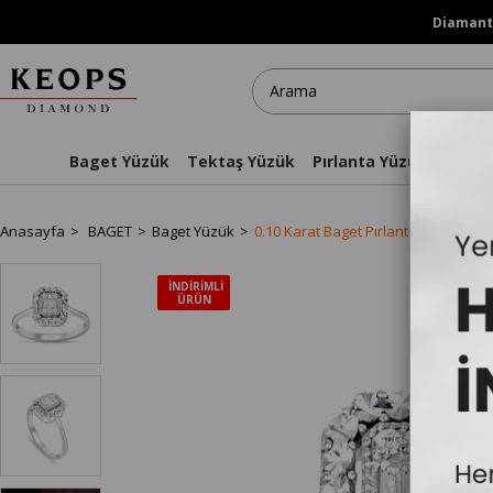
Diamanti
Baget Yüzük
Tektaş Yüzük
Pırlanta Yüzükler
Kol
Anasayfa
BAGET
Baget Yüzük
0.10 Karat Baget Pırlanta Yüzük - IDL 
İNDIRIMLI
ÜRÜN