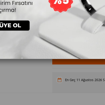
5.626₺
`den başlayan taksitlerle
Yüzük Ölçüsü
11 Ağustos 2026 Sa
En Geç