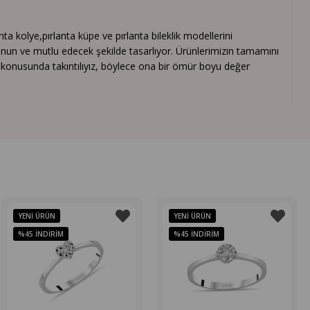
 kolye,pırlanta küpe ve pırlanta bileklik modellerini
nun ve mutlu edecek şekilde tasarlıyor. Ürünlerimizin tamamını
ık konusunda takıntılıyız, böylece ona bir ömür boyu değer
YENI ÜRÜN
YENI ÜRÜN
%45
İNDIRIM
%45
İNDIRIM