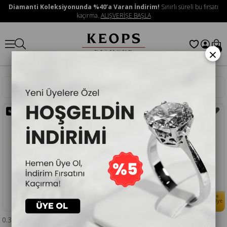
Diamanti Koleksiyonunda %40’a Varan İndirim!
Sınırlı süreli bu fırsatı
kaçırma.
ALIŞVERİŞE BAŞLA
×
0
Sıralama
Filtreleme
%45
İNDIRIM
%45
İNDIRIM
Her Alışverişinize
Her Alışverişinize
🎁
🎁
Doğum Taşlı Kolye
Doğum Taşlı Kolye
Hediye
Hediye
0.36 Karat Pırlanta Fantezi Küpe
0.42 Karat Baget Pırlanta Küpe