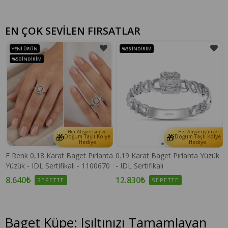
EN ÇOK SEVİLEN FIRSATLAR
YENI ÜRÜN
%38
İNDIRIM
%50
İNDIRIM
Her Alışverişinize
Her Alışverişinize
🎁
🎁
e
Doğum Taşlı Kolye
Doğum Taşlı Kolye
Hediye
Hediye
F Renk 0,18 Karat Baget Pırlanta
0.19 Karat Baget Pırlanta Yüzük
Yüzük - IDL Sertifikalı - 1100670
- IDL Sertifikalı
8.640₺
12.830₺
SEPETTE
SEPETTE
Baget Küpe: Işıltınızı Tamamlayan