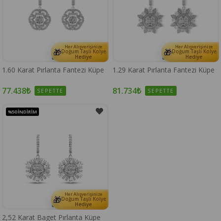
Her Alışverişinize
Her Alışverişinize
🎁
🎁
Doğum Taşlı Kolye
Doğum Taşlı Kolye
Hediye
Hediye
1.60 Karat Pırlanta Fantezi Küpe
1.29 Karat Pırlanta Fantezi Küpe
77.438₺
81.734₺
SEPETTE
SEPETTE
%50
İNDIRIM
Her Alışverişinize
🎁
Doğum Taşlı Kolye
Hediye
2,52 Karat Baget Pırlanta Küpe