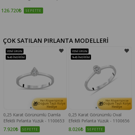
126.720₺
SEPETTE
ÇOK SATILAN PIRLANTA MODELLERİ
YENI ÜRÜN
YENI ÜRÜN
%45
İNDIRIM
%45
İNDIRIM
Her Alışverişinize
Her Alışverişinize
🎁
🎁
e
Doğum Taşlı Kolye
Doğum Taşlı Kolye
Hediye
Hediye
0,25 Karat Görünümlü Damla
0,25 Karat Görünümlü Oval
Efektli Pırlanta Yüzük - 1100653
Efektli Pırlanta Yüzük - 1100656
7.920₺
8.026₺
SEPETTE
SEPETTE