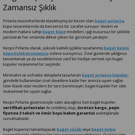
Zamansız Şıklık
Pırlanta mücevherlerde klasikleşmiş bir kesim olan
baget pırlanta
,
küpe tasarımlarında da benzersiz bir zarafet sunuyor. Keskin ve
modern hatlara sahip
baget küpe
modelleri, ışığı kusursuz bir şekilde
yansıtarak her ortamda dikkat çeken bir görünüm yaratıyor.
Keops Pırlanta olarak, yüksek kaliteli işçilikle tasarlanmış
baget kesim
küpe koleksiyonumuzu
sizlere sunuyoruz. Özel günlerde şıklığınızı
tamamlamak ya da sevdiklerinize zarif bir hediye vermek için baget
küpeler mükemmel bir seçimdir.
Minimalist ve sofistike detaylarla tasarlanan
baget pırlanta küpeler
,
gündelik kullanımdan özel davetlere kadar her anınıza uyum sağlar.
İster klasik ister modern bir tarzı benimseyin, baget küpeler her stile
mükemmel bir uyum sağlar.
Keops Pırlanta güvencesiyle satın alacağınız tüm baget küpeler,
sertifikalı pırlantalar
ile üretilmiş olup,
ücretsiz kargo, peşin
fiyatına 3 taksit ve ömür boyu bakım garantisi
avantajlarıyla
sunulmaktadır.
Baget küpenizi tamamlayacak
baget yüzük
veya
baget kolye
seçenekleriyle şıklığınızı bir üst seviyeye taşıyabilirsiniz. Özel tasarım