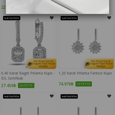
22.176₺
25.724₺
SEPETTE
SEPETTE
%45
İNDIRIM
%45
İNDIRIM
Her Alışverişinize
Her Alışverişinize
🎁
🎁
Doğum Taşlı Kolye
Doğum Taşlı Kolye
Hediye
Hediye
0,40 Karat Baget Pırlanta Küpe -
1,20 Karat Pırlanta Fantezi Küpe
IDL Sertifikalı
74.976₺
SEPETTE
27.456₺
SEPETTE
%45
İNDIRIM
%45
İNDIRIM