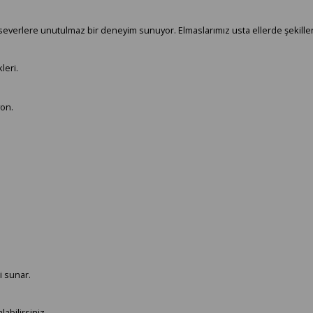
nta severlere unutulmaz bir deneyim sunuyor. Elmaslarımız usta ellerde şeki
leri.
yon.
 sunar.
abilirsiniz.