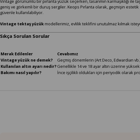
Vintage görünümlü bir pırlanta yüzük seçerken, tasarımın karmaşıklığı ile taş
geniş ve görkemli bir duruş sergiler. Keops Pırlanta olarak, geçmişin este
güvenle kullanılabiliyor.
Vintage tektaş yüzük
modellerimiz, evlilik teklifini unutulmaz kılmak isteye
Sıkça Sorulan Sorular
Merak Edilenler
Cevabımız
Vintage yüzük ne demek?
Geçmiş dönemlerin (Art Deco, Edwardian vb.) m
Kullanılan altın ayarı nedir?
Genellikle 14 ve 18 ayar altın üzerine yüksek k
Bakımı nasıl yapılır?
İnce işçilikli oldukları için periyodik olarak 