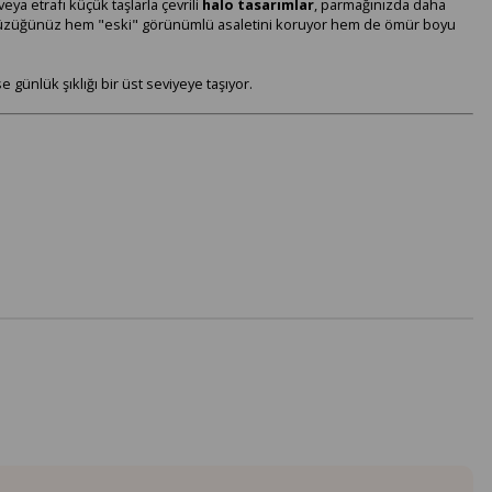
veya etrafı küçük taşlarla çevrili
halo tasarımlar
, parmağınızda daha
lece yüzüğünüz hem "eski" görünümlü asaletini koruyor hem de ömür boyu
e günlük şıklığı bir üst seviyeye taşıyor.