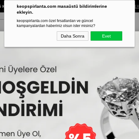
 Koleksiyonunda %40’a Varan İndirim!
Sınırlı süreli bu fırsatı kaçırma.
ALIŞVER
keopspirlanta.com masaüstü bildirimlerine
ekleyin.
keopspirlanta.com özel fırsatlardan ve güncel
kampanyalardan haberiniz olsun ister misiniz?
Daha Sonra
Evet
ye
Küpe
Bileklik
Alyans
Tragus Piercing
Aynı Gün Tesl
arım Tektaş Yüzük
0,30 Karat Görünümlü Yuvarlak Efektli Pırlanta Yüzük
0,30 Karat Görünümlü 
İncelemekte olduğunuz model,IDL U
edilmektedir.
Sepe