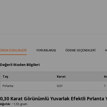
ÜRÜN ÖZELLIKLERI
YORUMLAR
(0)
ÖDEME SEÇENEKLERI
H
Değerli Maden Bilgileri
Taş
Karat
A
Pırlanta
0,01
1
0,30 Karat Görünümlü Yuvarlak Efektli Pırlanta
Ağırlık:
~1,55 gram