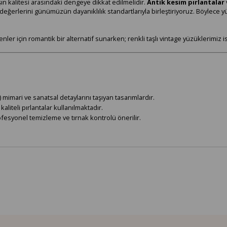
ın kalitesi arasındaki dengeye dikkat edilmelidir.
Antik kesim pırlantalar
tik değerlerini günümüzün dayanıklılık standartlarıyla birleştiriyoruz. Böy
nler için romantik bir alternatif sunarken; renkli taşlı vintage yüzüklerimiz is
imari ve sanatsal detaylarını taşıyan tasarımlardır.
aliteli pırlantalar kullanılmaktadır.
profesyonel temizleme ve tırnak kontrolü önerilir.