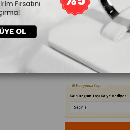
19.440₺
45
8
10.692₺
3.564₺
`den başlayan taksitlerle
Yüzük Ölçüsü
Kalp Doğum Taşı Kolye Hediyesi