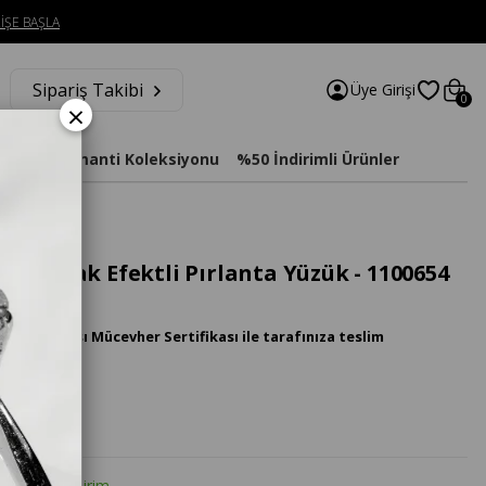
İŞE BAŞLA
Sipariş Takibi
Üye Girişi
0
×
imat
Diamanti Koleksiyonu
%50 İndirimli Ürünler
 - 1100654
Yuvarlak Efektli Pırlanta Yüzük - 1100654
luslararası Mücevher Sertifikası ile tarafınıza teslim
tte %20 İndirim