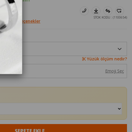
.554₺
STOK KODU
(1100654)
Diğer Seçenekler
Yüzük ölçüm nedir?
Emoji Seç