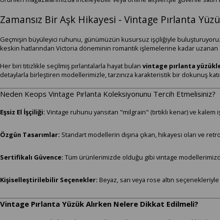
Zamansız Bir Aşk Hikayesi - Vintage Pırlanta Yüz
Geçmişin büyüleyici ruhunu, günümüzün kusursuz işçiliğiyle buluşturuyoru
keskin hatlarından Victoria döneminin romantik işlemelerine kadar uzanan g
Her biri titizlikle seçilmiş pırlantalarla hayat bulan
vintage pırlanta yüzükl
detaylarla birleştiren modellerimizle, tarzınıza karakteristik bir dokunuş katı
Neden Keops Vintage Pırlanta Koleksiyonunu Tercih Etmelisiniz?
Eşsiz El İşçiliği:
Vintage ruhunu yansıtan "milgrain" (tırtıklı kenar) ve kalem iş
Özgün Tasarımlar:
Standart modellerin dışına çıkan, hikayesi olan ve retr
Sertifikalı Güvence:
Tüm ürünlerimizde olduğu gibi vintage modellerimizde 
Kişiselleştirilebilir Seçenekler:
Beyaz, sarı veya rose altın seçenekleriyle
Vintage Pırlanta Yüzük Alırken Nelere Dikkat Edilmeli?