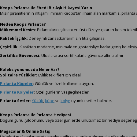
Keops Pırlanta ile Ebedi Bir Aşk Hikayesi Yazın
Mısır piramitlerinin ihtişamlı mimarı Keops’tan ilham alan markamız, pırla
Neden Keops Pırlanta?
Mükemmel Kesim:
Pırlantaların ışıltısını en üst düzeye çıkaran kesim teknik
Kaliteli İşçilik:
Deneyimli zanaatkârlarımızın titiz çalışması.
Çeşitlilik:
Klasikten moderne, minimalden gösterişliye kadar geniş koleksi
Sertifika Güvencesi:
Uluslararası sertifikalarla güvence altına alınır.
Koleksiyonumuzda Neler Var?
Solitaire Yüzükler:
Evlilik teklifleri için ideal.
Pırlanta Küpeler
:
Günlük ve özel kullanıma uygun.
Pırlanta Kolyeler
:
Özel günlerin vazgeçilmezleri.
Pırlanta Setler:
Yüzük
,
küpe
ve
kolye
uyumlu setler halinde.
Keops Pırlanta ile Pırlanta Hediyesi
Doğum günü, yıldönümü veya özel günlerde unutulmaz bir hediye seçeneği
Mağazalar & Online Satış
Ürünleri mağazalarımızda inceleyebilir veya online alışverişle güvenle satın al