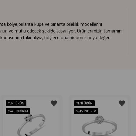
 kolye,pırlanta küpe ve pırlanta bileklik modellerini
nun ve mutlu edecek şekilde tasarlıyor. Ürünlerimizin tamamını
ık konusunda takıntılıyız, böylece ona bir ömür boyu değer
YENI ÜRÜN
YENI ÜRÜN
%45
İNDIRIM
%45
İNDIRIM