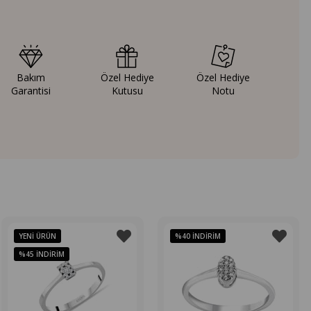
Bakım
Özel Hediye
Özel Hediye
Garantisi
Kutusu
Notu
YENI ÜRÜN
%40
İNDIRIM
%45
İNDIRIM