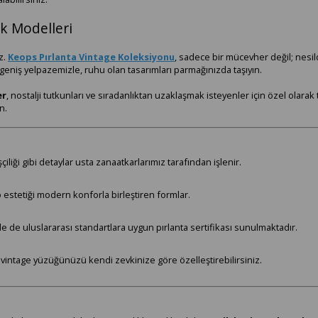
ük Modelleri
z.
Keops Pırlanta Vintage Koleksiyonu
, sadece bir mücevher değil; nesild
eniş yelpazemizle, ruhu olan tasarımları parmağınızda taşıyın.
er
, nostalji tutkunları ve sıradanlıktan uzaklaşmak isteyenler için özel olarak tas
n.
çiliği gibi detaylar usta zanaatkarlarımız tarafından işlenir.
o estetiği modern konforla birleştiren formlar.
de uluslararası standartlara uygun pırlanta sertifikası sunulmaktadır.
 vintage yüzüğünüzü kendi zevkinize göre özelleştirebilirsiniz.