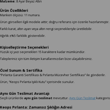
Malzeme:
8 Ayar Beyaz Altın
Ürün Özellikleri
Manken ölçüsü: 11 numara.
Ürün görselleri ilgili modele aittir; doğru referans için özenle hazırlanmıştır.
Farklı karat, altın ayarı veya altın rengi seçenekleriyle üretilebilir.
Ağırlık ±%5 farklılık gösterebilir.
Kişiselleştirme Seçenekleri
Yüzük içi yazı seçenekleri 15 karaktere kadar mümkündür.
Talepleriniz için tüm iletişim kanallarımızdan bize ulaşabilirsiniz.
Özel Sunum & Sertifika
“Pırlanta Garanti Sertifikası & Pırlanta Mücevher Sertifikası” ile gönderilir.
Ürün, “Keops Pırlanta Işıklı Kutu” içerisinde sunulur.
Aynı Gün Teslimat Avantajı
Seçili ürünlerde
aynı gün teslimat
mevcuttur.
Aynı Gün Teslimat
kategorisi
Keops Pırlanta: Zamansız Şıklığın Adresi