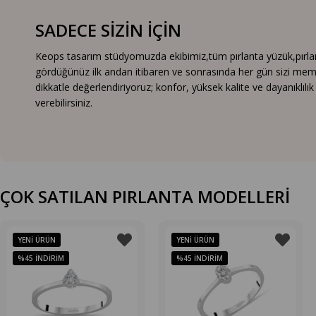
SADECE SİZİN İÇİN
Keops tasarım stüdyomuzda ekibimiz,tüm pırlanta yüzük,pırlanta
gördüğünüz ilk andan itibaren ve sonrasında her gün sizi mem
dikkatle değerlendiriyoruz; konfor, yüksek kalite ve dayanıklıl
verebilirsiniz.
ÇOK SATILAN PIRLANTA MODELLERİ
YENI ÜRÜN
YENI ÜRÜN
%45
İNDIRIM
%45
İNDIRIM