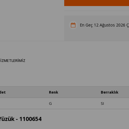
12 Ağustos 2026 
En Geç
IZMETLERIMIZ
det
Renk
Berraklık
G
SI
 Yüzük - 1100654