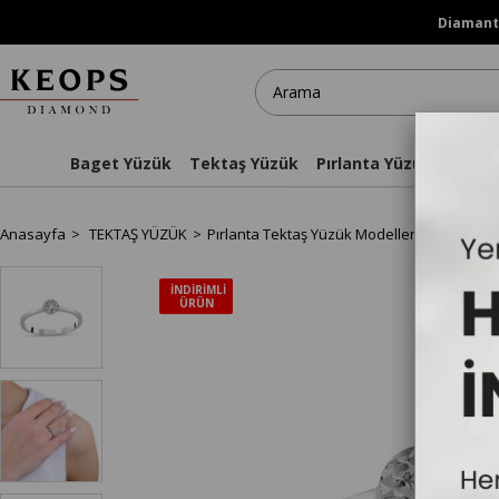
Diamanti
Baget Yüzük
Tektaş Yüzük
Pırlanta Yüzükler
Kol
Anasayfa
TEKTAŞ YÜZÜK
Pırlanta Tektaş Yüzük Modelleri
Özel Tas
İNDIRIMLI
ÜRÜN