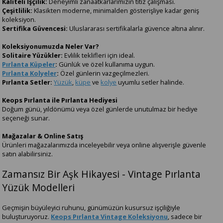
Kaliteli İşçilik:
Deneyimli zanaatkârlarımızın titiz çalışması.
Çeşitlilik:
Klasikten moderne, minimalden gösterişliye kadar geniş
koleksiyon.
Sertifika Güvencesi:
Uluslararası sertifikalarla güvence altına alınır.
Koleksiyonumuzda Neler Var?
Solitaire Yüzükler:
Evlilik teklifleri için ideal.
Pırlanta Küpeler
:
Günlük ve özel kullanıma uygun.
Pırlanta Kolyeler
:
Özel günlerin vazgeçilmezleri.
Pırlanta Setler:
Yüzük
,
küpe
ve
kolye
uyumlu setler halinde.
Keops Pırlanta ile Pırlanta Hediyesi
Doğum günü, yıldönümü veya özel günlerde unutulmaz bir hediye
seçeneği sunar.
Mağazalar & Online Satış
Ürünleri mağazalarımızda inceleyebilir veya online alışverişle güvenle
satın alabilirsiniz.
Zamansız Bir Aşk Hikayesi - Vintage Pırlanta
Yüzük Modelleri
Geçmişin büyüleyici ruhunu, günümüzün kusursuz işçiliğiyle
buluşturuyoruz.
Keops Pırlanta Vintage Koleksiyonu
, sadece bir