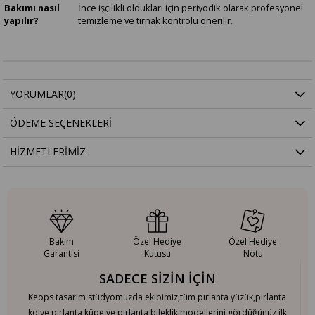
Bakımı nasıl
İnce işçilikli oldukları için periyodik olarak profesyonel
yapılır?
temizleme ve tırnak kontrolü önerilir.
YORUMLAR
(0)
ÖDEME SEÇENEKLERI
HIZMETLERIMIZ
Bakım
Özel Hediye
Özel Hediye
Garantisi
Kutusu
Notu
SADECE SİZİN İÇİN
Keops tasarım stüdyomuzda ekibimiz,tüm pırlanta yüzük,pırlanta
kolye,pırlanta küpe ve pırlanta bileklik modellerini gördüğünüz ilk