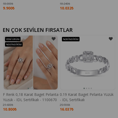
18.000₺
18.240₺
9.900₺
10.032₺
EN ÇOK SEVİLEN FIRSATLAR
YENI ÜRÜN
%38
İNDIRIM
%50
İNDIRIM
F Renk 0,18 Karat Baget Pırlanta
0.19 Karat Baget Pırlanta Yüzük
Yüzük - IDL Sertifikalı - 1100670
- IDL Sertifikalı
21.600₺
25.906₺
10.800₺
16.037₺