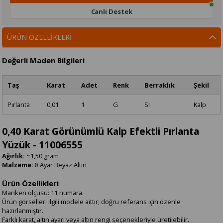
Canlı Destek
ÜRÜN ÖZELLIKLERI
Değerli Maden Bilgileri
Taş
Karat
Adet
Renk
Berraklık
Şekil
Pırlanta
0,01
1
G
SI
Kalp
0,40 Karat Görünümlü Kalp Efektli Pırlanta
Yüzük - 11006555
Ağırlık:
~1,50 gram
Malzeme:
8 Ayar Beyaz Altın
Ürün Özellikleri
Manken ölçüsü: 11 numara.
Ürün görselleri ilgili modele aittir; doğru referans için özenle
hazırlanmıştır.
Farklı karat, altın ayarı veya altın rengi seçenekleriyle üretilebilir.