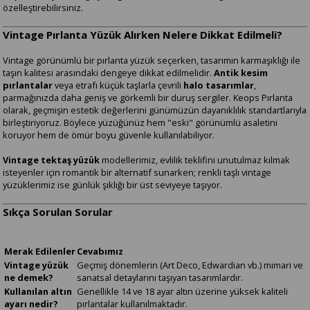
özelleştirebilirsiniz.
Vintage Pırlanta Yüzük Alırken Nelere Dikkat Edilmeli?
Vintage görünümlü bir pırlanta yüzük seçerken, tasarımın karmaşıklığı ile
taşın kalitesi arasındaki dengeye dikkat edilmelidir.
Antik kesim
pırlantalar
veya etrafı küçük taşlarla çevrili
halo tasarımlar
,
parmağınızda daha geniş ve görkemli bir duruş sergiler. Keops Pırlanta
olarak, geçmişin estetik değerlerini günümüzün dayanıklılık standartlarıyla
birleştiriyoruz. Böylece yüzüğünüz hem "eski" görünümlü asaletini
koruyor hem de ömür boyu güvenle kullanılabiliyor.
Vintage tektaş yüzük
modellerimiz, evlilik teklifini unutulmaz kılmak
isteyenler için romantik bir alternatif sunarken; renkli taşlı vintage
yüzüklerimiz ise günlük şıklığı bir üst seviyeye taşıyor.
Sıkça Sorulan Sorular
Merak Edilenler
Cevabımız
Vintage yüzük
Geçmiş dönemlerin (Art Deco, Edwardian vb.) mimari ve
ne demek?
sanatsal detaylarını taşıyan tasarımlardır.
Kullanılan altın
Genellikle 14 ve 18 ayar altın üzerine yüksek kaliteli
ayarı nedir?
pırlantalar kullanılmaktadır.