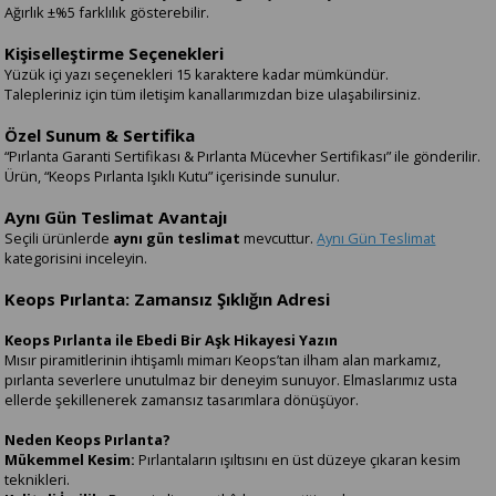
Ağırlık ±%5 farklılık gösterebilir.
Kişiselleştirme Seçenekleri
Yüzük içi yazı seçenekleri 15 karaktere kadar mümkündür.
Talepleriniz için tüm iletişim kanallarımızdan bize ulaşabilirsiniz.
Özel Sunum & Sertifika
“Pırlanta Garanti Sertifikası & Pırlanta Mücevher Sertifikası” ile gönderilir.
Ürün, “Keops Pırlanta Işıklı Kutu” içerisinde sunulur.
Aynı Gün Teslimat Avantajı
Seçili ürünlerde
aynı gün teslimat
mevcuttur.
Aynı Gün Teslimat
kategorisini inceleyin.
Keops Pırlanta: Zamansız Şıklığın Adresi
Keops Pırlanta ile Ebedi Bir Aşk Hikayesi Yazın
Mısır piramitlerinin ihtişamlı mimarı Keops’tan ilham alan markamız,
pırlanta severlere unutulmaz bir deneyim sunuyor. Elmaslarımız usta
ellerde şekillenerek zamansız tasarımlara dönüşüyor.
Neden Keops Pırlanta?
Mükemmel Kesim:
Pırlantaların ışıltısını en üst düzeye çıkaran kesim
teknikleri.