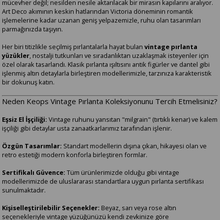
mücevher değil; nesilden nesile aktarılacak bir mirasın kapılarını aralıyor.
Art Deco akımının keskin hatlarından Victoria döneminin romantik
işlemelerine kadar uzanan geniş yelpazemizle, ruhu olan tasarımları
parmağınızda taşıyın.
Her biri titizlikle seçilmiş pırlantalarla hayat bulan
vintage pırlanta
yüzükler
, nostalji tutkunları ve sıradanlıktan uzaklaşmak isteyenler için
özel olarak tasarlandı. Klasik pırlanta ışıltısını antik figürler ve dantel gibi
işlenmiş altın detaylarla birleştiren modellerimizle, tarzınıza karakteristik
bir dokunuş katın.
Neden Keops Vintage Pırlanta Koleksiyonunu Tercih Etmelisiniz?
Eşsiz El İşçiliği:
Vintage ruhunu yansıtan "milgrain" (tırtıklı kenar) ve kalem
işçiliği gibi detaylar usta zanaatkarlarımız tarafından işlenir.
Özgün Tasarımlar:
Standart modellerin dışına çıkan, hikayesi olan ve
retro estetiği modern konforla birleştiren formlar.
Sertifikalı Güvence:
Tüm ürünlerimizde olduğu gibi vintage
modellerimizde de uluslararası standartlara uygun pırlanta sertifikası
sunulmaktadır.
Kişiselleştirilebilir Seçenekler:
Beyaz, sarı veya rose altın
seçenekleriyle vintage yüzüğünüzü kendi zevkinize göre