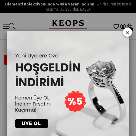
Diamanti Koleksiyonunda %40’a Varan İndirim!
Sınırlı süreli bu fırsatı
kaçırma.
ALIŞVERİŞE BAŞLA
×
0
İNDIRIMLI
ÜRÜN