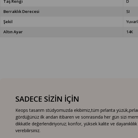
Taş Rengi
D
Berraklık Derecesi
SI
Şekil
Yuvarl
Altın Ayar
14K
SADECE SİZİN İÇİN
Keops tasarım stüdyomuzda ekibimiz,tüm pırlanta yüzük,pırlanta
gördüğünüz ilk andan itibaren ve sonrasında her gün sizi mem
dikkatle değerlendiriyoruz; konfor, yüksek kalite ve dayanıklıl
verebilirsiniz.