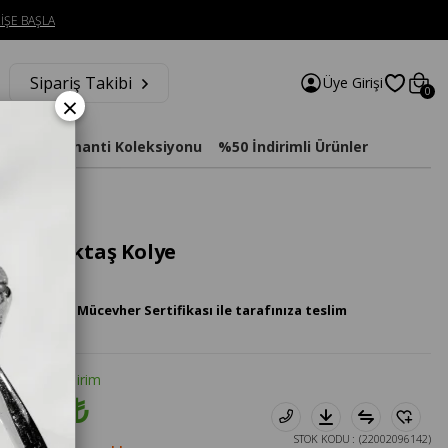
İŞE BAŞLA
Sipariş Takibi
Üye Girişi
0
×
imat
Diamanti Koleksiyonu
%50 İndirimli Ürünler
lanta Tektaş Kolye
 Pırlanta Mücevher Sertifikası ile tarafınıza teslim
tte %20 İndirim
0.765₺
STOK KODU
(22002096142)