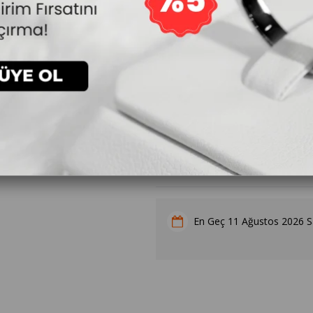
8.652₺
`den başlayan taksitlerle
Kalp Doğum Taşı Kolye Hediyesi
11 Ağustos 2026 Sa
En Geç