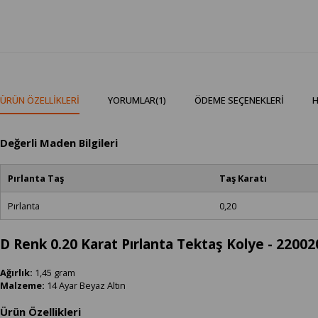
ÜRÜN ÖZELLIKLERI
YORUMLAR
(1)
ÖDEME SEÇENEKLERI
H
Değerli Maden Bilgileri
Pırlanta Taş
Taş Karatı
Pırlanta
0,20
D Renk 0.20 Karat Pırlanta Tektaş Kolye - 2200
Ağırlık:
1,45 gram
Malzeme:
14 Ayar Beyaz Altın
Ürün Özellikleri