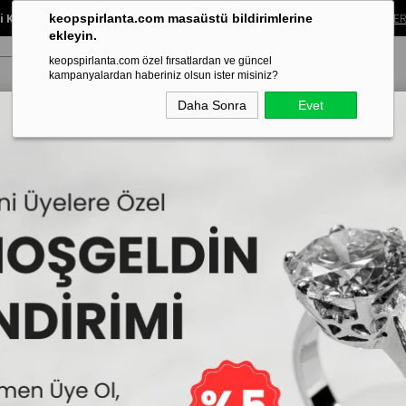
 Koleksiyonunda %40’a Varan İndirim!
Sınırlı süreli bu fırsatı kaçırma.
ALIŞVER
keopspirlanta.com masaüstü bildirimlerine
ekleyin.
keopspirlanta.com özel fırsatlardan ve güncel
kampanyalardan haberiniz olsun ister misiniz?
Daha Sonra
Evet
ye
Küpe
Bileklik
Alyans
Tragus Piercing
Aynı Gün Tesl
20 Karat Pırlanta Tektaş Kolye
D Renk 0.20 Karat Pır
İncelemekte olduğunuz model,Keops
edilmektedir.
51.912₺
50
Sepe
2
25.956₺