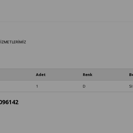
IZMETLERIMIZ
Adet
Renk
B
1
D
SI
2096142