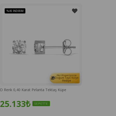
%45
İNDIRIM
Her Alışverişinize
🎁
Doğum Taşlı Kolye
Hediye
D Renk 0,40 Karat Pırlanta Tektaş Küpe
25.133₺
SEPETTE