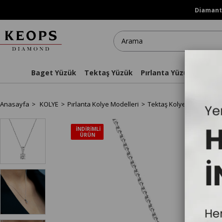
Diamanti
Baget Yüzük
Tektaş Yüzük
Pırlanta Yüzükler
Kol
Anasayfa
KOLYE
Pırlanta Kolye Modelleri
Tektaş Kolye
D Renk 0.
İNDIRIMLI
ÜRÜN