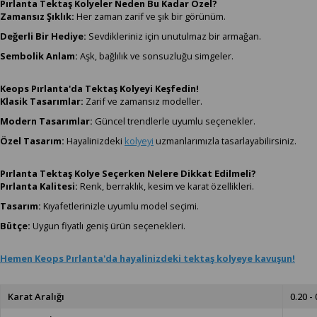
Pırlanta Tektaş Kolyeler Neden Bu Kadar Özel?
Zamansız Şıklık:
Her zaman zarif ve şık bir görünüm.
Değerli Bir Hediye:
Sevdikleriniz için unutulmaz bir armağan.
Sembolik Anlam:
Aşk, bağlılık ve sonsuzluğu simgeler.
Keops Pırlanta'da Tektaş Kolyeyi Keşfedin!
Klasik Tasarımlar:
Zarif ve zamansız modeller.
Modern Tasarımlar:
Güncel trendlerle uyumlu seçenekler.
Özel Tasarım:
Hayalinizdeki
kolyeyi
uzmanlarımızla tasarlayabilirsiniz.
Pırlanta Tektaş Kolye Seçerken Nelere Dikkat Edilmeli?
Pırlanta Kalitesi:
Renk, berraklık, kesim ve karat özellikleri.
Tasarım:
Kıyafetlerinizle uyumlu model seçimi.
Bütçe:
Uygun fiyatlı geniş ürün seçenekleri.
Hemen Keops Pırlanta'da hayalinizdeki tektaş kolyeye kavuşun!
Karat Aralığı
0.20 - 