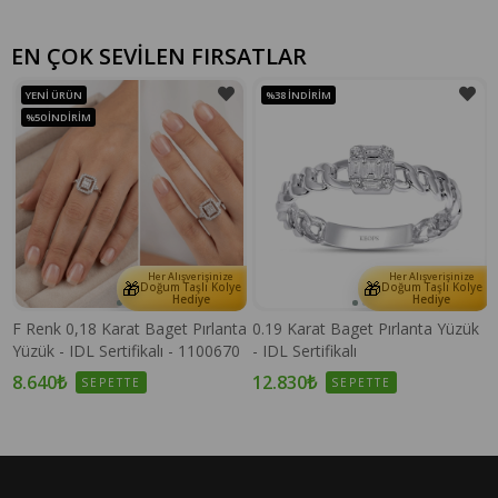
EN ÇOK SEVİLEN FIRSATLAR
YENI ÜRÜN
%38
İNDIRIM
%50
İNDIRIM
Her Alışverişinize
Her Alışverişinize
🎁
🎁
e
Doğum Taşlı Kolye
Doğum Taşlı Kolye
Hediye
Hediye
F Renk 0,18 Karat Baget Pırlanta
0.19 Karat Baget Pırlanta Yüzük
Yüzük - IDL Sertifikalı - 1100670
- IDL Sertifikalı
8.640₺
12.830₺
SEPETTE
SEPETTE