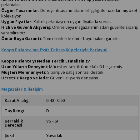
pırlantalar.
Özgün Tasarımlar:
Deneyimli tasarımcıların el işçiliği ile hazırlanmış özel
koleksiyon.
Uygun Fiyatlar:
Kaliteli pırlantayı en uygun fiyatlarla sunar.
Hızlı ve Güvenli Alışveriş:
Online veya mağazalarımızdan güvenle sipariş
verebilirsiniz.
Ömür Boyu Garanti:
Tüm ürünlerde ömür boyu bakım garantisi.
Keops Pırlanta’nın Eşsiz Tektaş Küpeleriyle Parlayın!
Keops Pırlanta'yı Neden Tercih Etmelisiniz?
Uzun Yılların Deneyimi:
Mücevher sektöründe köklü bir geçmiş.
Müşteri Memnuniyeti:
Sipariş ve satış sonrası destek.
Ücretsiz Kargo ve İade:
Güvenli alışveriş deneyimi.
Mağazalar & İletişim
Karat Aralığı
0.40 - 0.50
Taş Rengi
D
Berraklık
VS - SI
Derecesi
Şekil
Yuvarlak