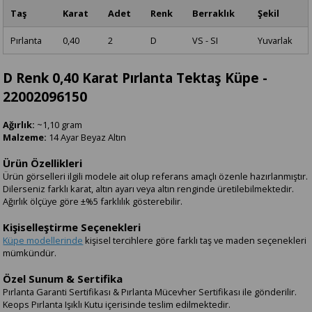
Taş
Karat
Adet
Renk
Berraklık
Şekil
Pırlanta
0,40
2
D
VS - SI
Yuvarlak
D Renk 0,40 Karat Pırlanta Tektaş Küpe -
22002096150
Ağırlık:
~1,10 gram
Malzeme:
14 Ayar Beyaz Altın
Ürün Özellikleri
Ürün görselleri ilgili modele ait olup referans amaçlı özenle hazırlanmıştır.
Dilerseniz farklı karat, altın ayarı veya altın renginde üretilebilmektedir.
Ağırlık ölçüye göre ±%5 farklılık gösterebilir.
Kişiselleştirme Seçenekleri
Küpe modellerinde
kişisel tercihlere göre farklı taş ve maden seçenekleri
mümkündür.
Özel Sunum & Sertifika
Pırlanta Garanti Sertifikası & Pırlanta Mücevher Sertifikası ile gönderilir.
Keops Pırlanta Işıklı Kutu içerisinde teslim edilmektedir.