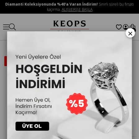
Diamanti Koleksiyonunda %40’a Varan İndirim!
Sınırlı süreli bu fırsatı
kaçırma.
ALIŞVERİŞE BAŞLA
×
0
İNDIRIMLI
ÜRÜN