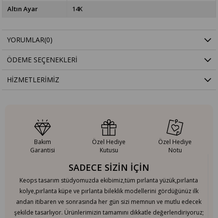
Altın Ayar
14K
YORUMLAR
(0)
ÖDEME SEÇENEKLERI
HIZMETLERIMIZ
Bakım
Özel Hediye
Özel Hediye
Garantisi
Kutusu
Notu
SADECE SİZİN İÇİN
Keops tasarım stüdyomuzda ekibimiz,tüm pırlanta yüzük,pırlanta
kolye,pırlanta küpe ve pırlanta bileklik modellerini gördüğünüz ilk
andan itibaren ve sonrasında her gün sizi memnun ve mutlu edecek
şekilde tasarlıyor. Ürünlerimizin tamamını dikkatle değerlendiriyoruz;