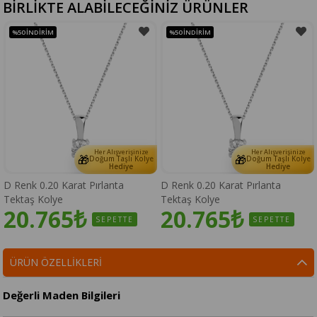
BİRLİKTE ALABİLECEĞİNİZ ÜRÜNLER
%50
İNDIRIM
%50
İNDIRIM
Her Alışverişinize
Her Alışverişinize
🎁
🎁
Doğum Taşlı Kolye
Doğum Taşlı Kolye
Hediye
Hediye
D Renk 0.20 Karat Pırlanta
D Renk 0.20 Karat Pırlanta
Tektaş Kolye
Tektaş Kolye
20.765₺
20.765₺
SEPETTE
SEPETTE
ÜRÜN ÖZELLIKLERI
Değerli Maden Bilgileri