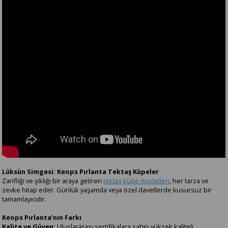
Lüksün Simgesi: Keops Pırlanta Tektaş Küpeler
Zarifliği ve şıklığı bir araya getiren
tektaş küpe modelleri
, her tarza ve
zevke hitap eder. Günlük yaşamda veya özel davetlerde kusursuz bir
tamamlayıcıdır.
Keops Pırlanta’nın Farkı
Kalite ve Güven:
Uluslararası sertifikalara sahip yüksek kaliteli