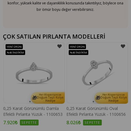
konfor, yüksek kalite ve dayanıklılık konusunda takıntılıyız, böylece ona
bir ömür boyu değer verebilirsiniz.
ÇOK SATILAN PIRLANTA MODELLERİ
YENI ÜRÜN
YENI ÜRÜN
%45
İNDIRIM
%45
İNDIRIM
Her Alışverişinize
Her Alışverişinize
🎁
🎁
e
Doğum Taşlı Kolye
Doğum Taşlı Kolye
Hediye
Hediye
0,25 Karat Görünümlü Damla
0,25 Karat Görünümlü Oval
Efektli Pırlanta Yüzük - 1100653
Efektli Pırlanta Yüzük - 1100656
7.920₺
8.026₺
SEPETTE
SEPETTE