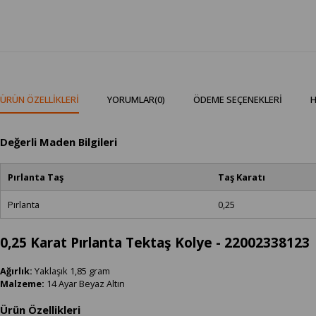
ÜRÜN ÖZELLIKLERI
YORUMLAR
(0)
ÖDEME SEÇENEKLERI
H
Değerli Maden Bilgileri
Pırlanta Taş
Taş Karatı
Pırlanta
0,25
0,25 Karat Pırlanta Tektaş Kolye - 22002338123
Ağırlık:
Yaklaşık 1,85 gram
Malzeme:
14 Ayar Beyaz Altın
Ürün Özellikleri