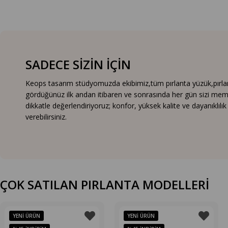
SADECE SİZİN İÇİN
Keops tasarım stüdyomuzda ekibimiz,tüm pırlanta yüzük,pırlanta
gördüğünüz ilk andan itibaren ve sonrasında her gün sizi mem
dikkatle değerlendiriyoruz; konfor, yüksek kalite ve dayanıklıl
verebilirsiniz.
ÇOK SATILAN PIRLANTA MODELLERİ
YENI ÜRÜN
YENI ÜRÜN