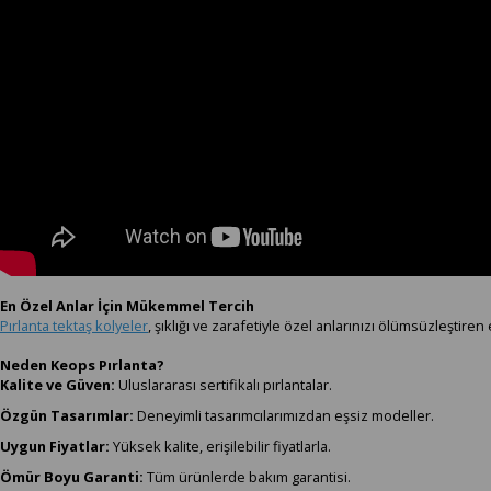
En Özel Anlar İçin Mükemmel Tercih
Pırlanta tektaş kolyeler
, şıklığı ve zarafetiyle özel anlarınızı ölümsüzleştir
Neden Keops Pırlanta?
Kalite ve Güven:
Uluslararası sertifikalı pırlantalar.
Özgün Tasarımlar:
Deneyimli tasarımcılarımızdan eşsiz modeller.
Uygun Fiyatlar:
Yüksek kalite, erişilebilir fiyatlarla.
Ömür Boyu Garanti:
Tüm ürünlerde bakım garantisi.