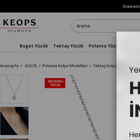
Diamanti
Baget Yüzük
Tektaş Yüzük
Pırlanta Yüzükler
Kol
Anasayfa
KOLYE
Pırlanta Kolye Modelleri
Tektaş Kolye
E Renk 0,
İNDIRIMLI
ÜRÜN