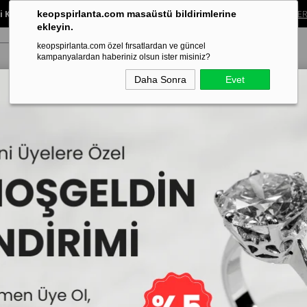
 Koleksiyonunda %40’a Varan İndirim!
Sınırlı süreli bu fırsatı kaçırma.
ALIŞVER
keopspirlanta.com masaüstü bildirimlerine
ekleyin.
keopspirlanta.com özel fırsatlardan ve güncel
kampanyalardan haberiniz olsun ister misiniz?
Daha Sonra
Evet
ye
Küpe
Bileklik
Alyans
Tragus Piercing
Aynı Gün Tesl
25 Karat Pırlanta Tektaş Kolye
E Renk 0,25 Karat Pırl
İncelemekte olduğunuz model,Keops
edilmektedir.
62.244₺
50
Sepe
2
31.122₺