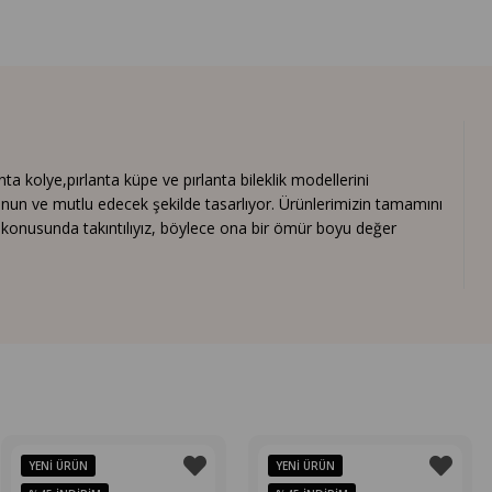
 kolye,pırlanta küpe ve pırlanta bileklik modellerini
nun ve mutlu edecek şekilde tasarlıyor. Ürünlerimizin tamamını
ık konusunda takıntılıyız, böylece ona bir ömür boyu değer
YENI ÜRÜN
YENI ÜRÜN