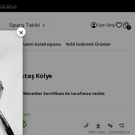
İŞE BAŞLA
Sipariş Takibi
Üye Girişi
0
×
imat
Diamanti Koleksiyonu
%50 İndirimli Ürünler
anta Tektaş Kolye
 Pırlanta Mücevher Sertifikası ile tarafınıza teslim
tte %20 İndirim
4.898₺
STOK KODU
(22002338123)