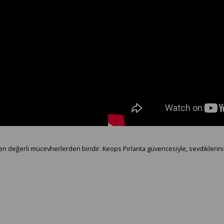
en en değerli mücevherlerden biridir. Keops Pırlanta güvencesiyle, sevdiklerini