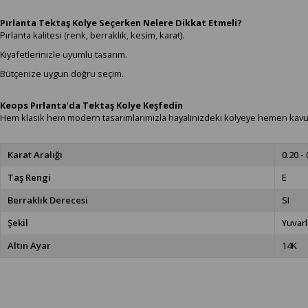
Pırlanta Tektaş Kolye Seçerken Nelere Dikkat Etmeli?
Pırlanta kalitesi (renk, berraklık, kesim, karat).
Kıyafetlerinizle uyumlu tasarım.
Bütçenize uygun doğru seçim.
Keops Pırlanta’da Tektaş Kolye Keşfedin
Hem klasik hem modern tasarımlarımızla hayalinizdeki kolyeye hemen kavuş
Karat Aralığı
0.20 - 
Taş Rengi
E
Berraklık Derecesi
SI
Şekil
Yuvarl
Altın Ayar
14K