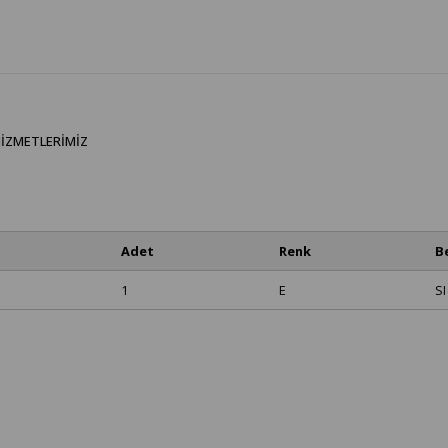
IZMETLERIMIZ
Adet
Renk
B
1
E
SI