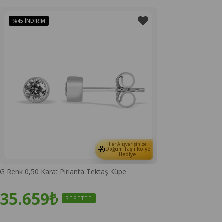
%45
İNDIRIM
Her Alışverişinize
🎁
Doğum Taşlı Kolye
Hediye
G Renk 0,50 Karat Pırlanta Tektaş Küpe
35.659₺
SEPETTE