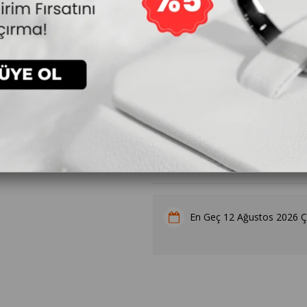
10.374₺
`den başlayan taksitler
Kalp Doğum Taşı Kolye Hediyesi
12 Ağustos 2026 
En Geç