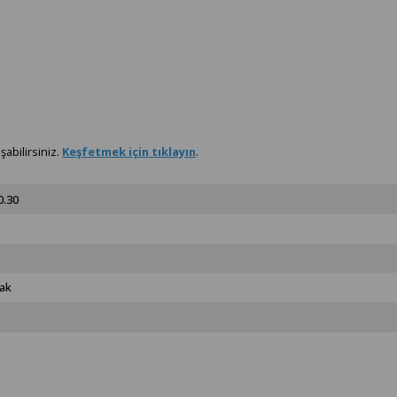
abilirsiniz.
Keşfetmek için tıklayın
.
0.30
ak