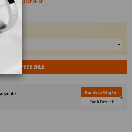
le
Diğer Seçenekler
Randevu Oluştur
Çarşamba
Canlı Destek