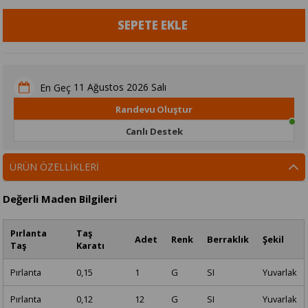
11 Ağustos 2026 Salı
En Geç
Randevu Oluştur
Canlı Destek
ÜRÜN ÖZELLIKLERI
Değerli Maden Bilgileri
Pırlanta
Taş
Adet
Renk
Berraklık
Şekil
Taş
Karatı
Pırlanta
0,15
1
G
SI
Yuvarlak
Pırlanta
0,12
12
G
SI
Yuvarlak