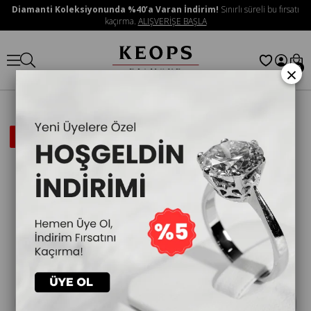
Diamanti Koleksiyonunda %40’a Varan İndirim!
Sınırlı süreli bu fırsatı
kaçırma.
ALIŞVERİŞE BAŞLA
×
0
İNDIRIMLI
ÜRÜN