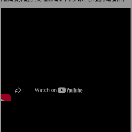
hediye seçeneğidir. Romantik ve anlamlı bir teklif için doğru yerdesiniz.