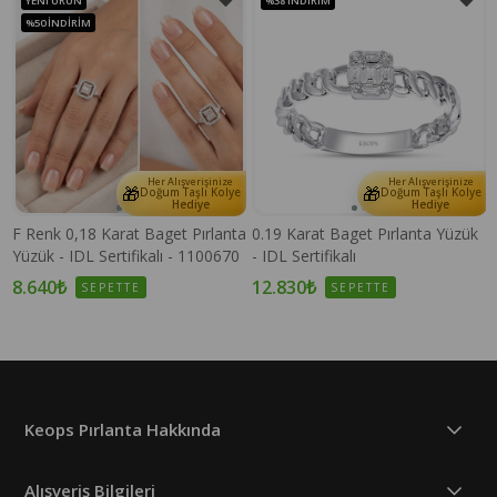
YENI ÜRÜN
%38
İNDIRIM
%50
İNDIRIM
Her Alışverişinize
Her Alışverişinize
🎁
🎁
e
Doğum Taşlı Kolye
Doğum Taşlı Kolye
Hediye
Hediye
F Renk 0,18 Karat Baget Pırlanta
0.19 Karat Baget Pırlanta Yüzük
Yüzük - IDL Sertifikalı - 1100670
- IDL Sertifikalı
8.640₺
12.830₺
SEPETTE
SEPETTE
Keops Pırlanta Hakkında
Alışveriş Bilgileri