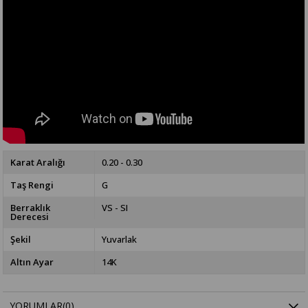
Karat Aralığı
0.20 - 0.30
Taş Rengi
G
Berraklık
VS - SI
Derecesi
Şekil
Yuvarlak
Altın Ayar
14K
YORUMLAR
(0)