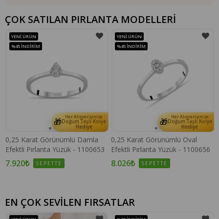
ÇOK SATILAN PIRLANTA MODELLERİ
YENI ÜRÜN
YENI ÜRÜN
%45
İNDIRIM
%45
İNDIRIM
Her Alışverişinize
Her Alışverişinize
🎁
🎁
e
Doğum Taşlı Kolye
Doğum Taşlı Kolye
Hediye
Hediye
0,25 Karat Görünümlü Damla
0,25 Karat Görünümlü Oval
Efektli Pırlanta Yüzük - 1100653
Efektli Pırlanta Yüzük - 1100656
7.920₺
8.026₺
SEPETTE
SEPETTE
EN ÇOK SEVİLEN FIRSATLAR