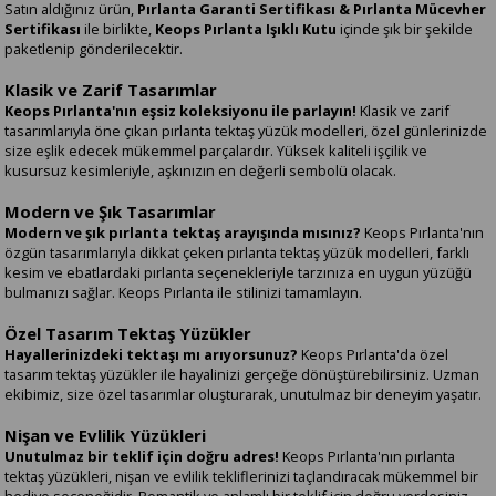
Satın aldığınız ürün,
Pırlanta Garanti Sertifikası & Pırlanta Mücevher
Sertifikası
ile birlikte,
Keops Pırlanta Işıklı Kutu
içinde şık bir şekilde
paketlenip gönderilecektir.
Klasik ve Zarif Tasarımlar
Keops Pırlanta'nın eşsiz koleksiyonu ile parlayın!
Klasik ve zarif
tasarımlarıyla öne çıkan pırlanta tektaş yüzük modelleri, özel günlerinizde
size eşlik edecek mükemmel parçalardır. Yüksek kaliteli işçilik ve
kusursuz kesimleriyle, aşkınızın en değerli sembolü olacak.
Modern ve Şık Tasarımlar
Modern ve şık pırlanta tektaş arayışında mısınız?
Keops Pırlanta'nın
özgün tasarımlarıyla dikkat çeken pırlanta tektaş yüzük modelleri, farklı
kesim ve ebatlardaki pırlanta seçenekleriyle tarzınıza en uygun yüzüğü
bulmanızı sağlar. Keops Pırlanta ile stilinizi tamamlayın.
Özel Tasarım Tektaş Yüzükler
Hayallerinizdeki tektaşı mı arıyorsunuz?
Keops Pırlanta'da özel
tasarım tektaş yüzükler ile hayalinizi gerçeğe dönüştürebilirsiniz. Uzman
ekibimiz, size özel tasarımlar oluşturarak, unutulmaz bir deneyim yaşatır.
Nişan ve Evlilik Yüzükleri
Unutulmaz bir teklif için doğru adres!
Keops Pırlanta'nın pırlanta
tektaş yüzükleri, nişan ve evlilik tekliflerinizi taçlandıracak mükemmel bir