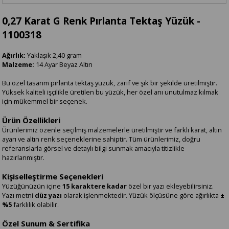
0,27 Karat G Renk Pırlanta Tektaş Yüzük -
1100318
Ağırlık:
Yaklaşık 2,40 gram
Malzeme:
14 Ayar Beyaz Altın
Bu özel tasarım pırlanta tektaş yüzük, zarif ve şık bir şekilde üretilmiştir.
Yüksek kaliteli işçilikle üretilen bu yüzük, her özel anı unutulmaz kılmak
için mükemmel bir seçenek.
Ürün Özellikleri
Ürünlerimiz özenle seçilmiş malzemelerle üretilmiştir ve farklı karat, altın
ayarı ve altın renk seçeneklerine sahiptir. Tüm ürünlerimiz, doğru
referanslarla görsel ve detaylı bilgi sunmak amacıyla titizlikle
hazırlanmıştır.
Kişiselleştirme Seçenekleri
Yüzüğünüzün içine
15 karaktere kadar
özel bir yazı ekleyebilirsiniz.
Yazı metni
düz yazı
olarak işlenmektedir. Yüzük ölçüsüne göre ağırlıkta
±
%5
farklılık olabilir.
Özel Sunum & Sertifika