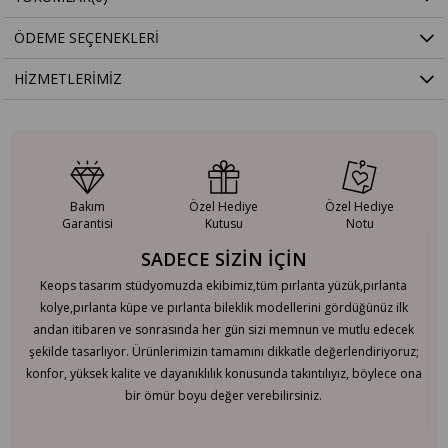
ÖDEME SEÇENEKLERI
HIZMETLERIMIZ
Bakım
Özel Hediye
Özel Hediye
Garantisi
Kutusu
Notu
SADECE SİZİN İÇİN
Keops tasarım stüdyomuzda ekibimiz,tüm pırlanta yüzük,pırlanta
kolye,pırlanta küpe ve pırlanta bileklik modellerini gördüğünüz ilk
andan itibaren ve sonrasında her gün sizi memnun ve mutlu edecek
şekilde tasarlıyor. Ürünlerimizin tamamını dikkatle değerlendiriyoruz;
konfor, yüksek kalite ve dayanıklılık konusunda takıntılıyız, böylece ona
bir ömür boyu değer verebilirsiniz.