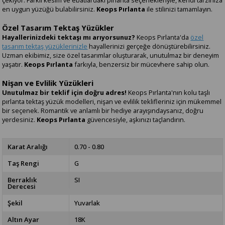
çekiyor. Farklı kesim ve ebatlardaki pırlanta seçenekleriyle, kendi tarzınıza
en uygun yüzüğü bulabilirsiniz.
Keops Pırlanta
ile stilinizi tamamlayın.
Özel Tasarım Tektaş Yüzükler
Hayallerinizdeki tektaşı mı arıyorsunuz?
Keops Pırlanta'da
özel
tasarım tektaş yüzüklerinizle
hayallerinizi gerçeğe dönüştürebilirsiniz.
Uzman ekibimiz, size özel tasarımlar oluşturarak, unutulmaz bir deneyim
yaşatır.
Keops Pırlanta
farkıyla, benzersiz bir mücevhere sahip olun.
Nişan ve Evlilik Yüzükleri
Unutulmaz bir teklif için doğru adres!
Keops Pırlanta'nın kolu taşlı
pırlanta tektaş yüzük modelleri, nişan ve evlilik teklifleriniz için mükemmel
bir seçenek. Romantik ve anlamlı bir hediye arayışındaysanız, doğru
yerdesiniz.
Keops Pırlanta
güvencesiyle, aşkınızı taçlandırın.
Karat Aralığı
0.70 - 0.80
Taş Rengi
G
Berraklık
SI
Derecesi
Şekil
Yuvarlak
Altın Ayar
18K