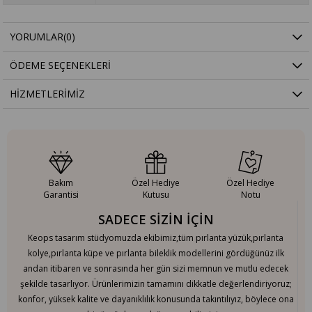
YORUMLAR
(0)
ÖDEME SEÇENEKLERI
HIZMETLERIMIZ
Bakım
Özel Hediye
Özel Hediye
Garantisi
Kutusu
Notu
SADECE SİZİN İÇİN
Keops tasarım stüdyomuzda ekibimiz,tüm pırlanta yüzük,pırlanta
kolye,pırlanta küpe ve pırlanta bileklik modellerini gördüğünüz ilk
andan itibaren ve sonrasında her gün sizi memnun ve mutlu edecek
şekilde tasarlıyor. Ürünlerimizin tamamını dikkatle değerlendiriyoruz;
konfor, yüksek kalite ve dayanıklılık konusunda takıntılıyız, böylece ona