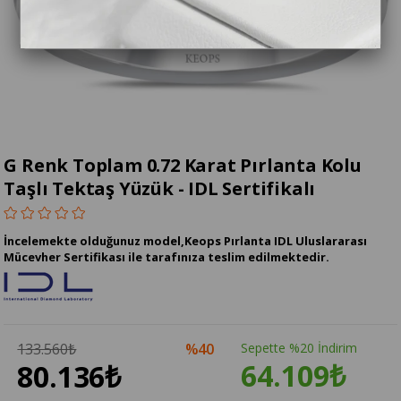
G Renk Toplam 0.72 Karat Pırlanta Kolu
Taşlı Tektaş Yüzük - IDL Sertifikalı
İncelemekte olduğunuz model,Keops Pırlanta IDL Uluslararası
Mücevher Sertifikası ile tarafınıza teslim edilmektedir.
133.560₺
40
Sepette %20 İndirim
64.109₺
80.136₺