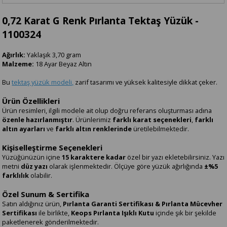
0,72 Karat G Renk Pırlanta Tektaş Yüzük -
1100324
Ağırlık:
Yaklaşık 3,70 gram
Malzeme:
18 Ayar Beyaz Altın
Bu
tektaş yüzük modeli,
zarif tasarımı ve yüksek kalitesiyle dikkat çeker.
Ürün Özellikleri
Ürün resimleri, ilgili modele ait olup doğru referans oluşturması adına
özenle hazırlanmıştır
. Ürünlerimiz
farklı karat seçenekleri
,
farklı
altın ayarları
ve
farklı altın renklerinde
üretilebilmektedir.
Kişiselleştirme Seçenekleri
Yüzüğünüzün içine
15 karaktere kadar
özel bir yazı ekletebilirsiniz. Yazı
metni
düz yazı
olarak işlenmektedir. Ölçüye göre yüzük ağırlığında
±%5
farklılık
olabilir.
Özel Sunum & Sertifika
Satın aldığınız ürün,
Pırlanta Garanti Sertifikası & Pırlanta Mücevher
Sertifikası
ile birlikte,
Keops Pırlanta Işıklı Kutu
içinde şık bir şekilde
paketlenerek gönderilmektedir.