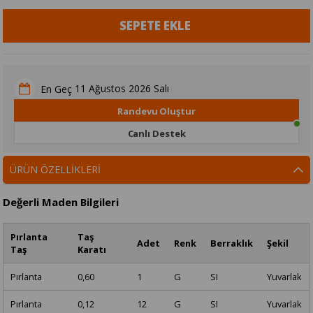
11 Ağustos 2026 Salı
En Geç
Randevu Oluştur
Canlı Destek
ÜRÜN ÖZELLIKLERI
Değerli Maden Bilgileri
Pırlanta
Taş
Adet
Renk
Berraklık
Şekil
Taş
Karatı
Pırlanta
0,60
1
G
SI
Yuvarlak
Pırlanta
0,12
12
G
SI
Yuvarlak