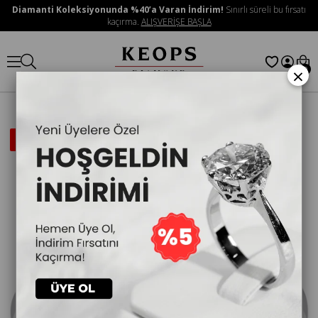
Diamanti Koleksiyonunda %40’a Varan İndirim!
Sınırlı süreli bu fırsatı
kaçırma.
ALIŞVERİŞE BAŞLA
×
0
İNDIRIMLI
ÜRÜN