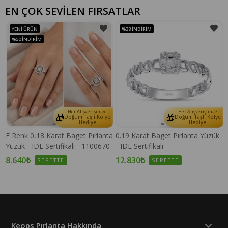
EN ÇOK SEVİLEN FIRSATLAR
YENI ÜRÜN
%38
İNDIRIM
%50
İNDIRIM
Her Alışverişinize
Her Alışverişinize
🎁
🎁
e
Doğum Taşlı Kolye
Doğum Taşlı Kolye
Hediye
Hediye
F Renk 0,18 Karat Baget Pırlanta
0.19 Karat Baget Pırlanta Yüzük
Yüzük - IDL Sertifikalı - 1100670
- IDL Sertifikalı
8.640₺
12.830₺
SEPETTE
SEPETTE
Keops Pırlanta Hakkında