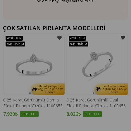
bir ömür boyu değer verebilirsiniz.
ÇOK SATILAN PIRLANTA MODELLERİ
YENI ÜRÜN
YENI ÜRÜN
%45
İNDIRIM
%45
İNDIRIM
Her Alışverişinize
Her Alışverişinize
🎁
🎁
e
Doğum Taşlı Kolye
Doğum Taşlı Kolye
Hediye
Hediye
0,25 Karat Görünümlü Damla
0,25 Karat Görünümlü Oval
Efektli Pırlanta Yüzük - 1100653
Efektli Pırlanta Yüzük - 1100656
7.920₺
8.026₺
SEPETTE
SEPETTE