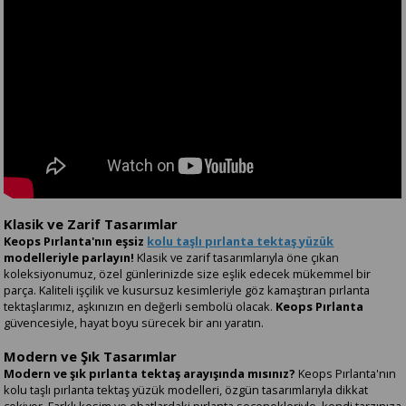
Klasik ve Zarif Tasarımlar
Keops Pırlanta'nın eşsiz
kolu taşlı pırlanta tektaş yüzük
modelleriyle parlayın!
Klasik ve zarif tasarımlarıyla öne çıkan
koleksiyonumuz, özel günlerinizde size eşlik edecek mükemmel bir
parça. Kaliteli işçilik ve kusursuz kesimleriyle göz kamaştıran pırlanta
tektaşlarımız, aşkınızın en değerli sembolü olacak.
Keops Pırlanta
güvencesiyle, hayat boyu sürecek bir anı yaratın.
Modern ve Şık Tasarımlar
Modern ve şık pırlanta tektaş arayışında mısınız?
Keops Pırlanta'nın
kolu taşlı pırlanta tektaş yüzük modelleri, özgün tasarımlarıyla dikkat