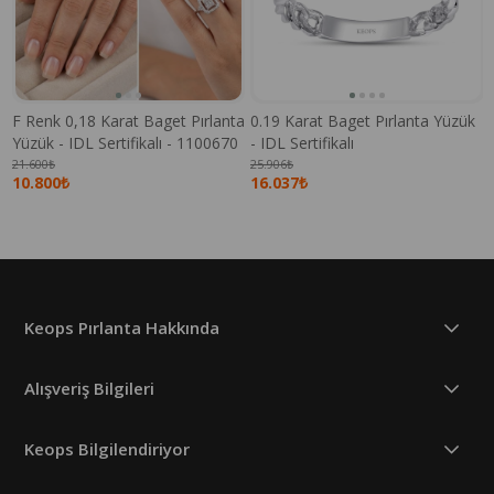
F Renk 0,18 Karat Baget Pırlanta
0.19 Karat Baget Pırlanta Yüzük
Yüzük - IDL Sertifikalı - 1100670
- IDL Sertifikalı
21.600₺
25.906₺
10.800₺
16.037₺
Keops Pırlanta Hakkında
Alışveriş Bilgileri
Keops Bilgilendiriyor