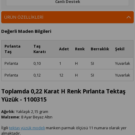
Canlı Destek
ÜRÜN ÖZELLIKLERI
Değerli Maden Bilgileri
Pırlanta
Taş
Adet
Renk
Berraklık
Şekil
Taş
Karatı
Pırlanta
0,10
1
H
SI
Yuvarlak
Pırlanta
0,12
12
H
SI
Yuvarlak
Toplamda 0,22 Karat H Renk Pırlanta Tektaş
Yüzük - 1100315
Ağırlık:
Yaklaşık 2,15 gram
Malzeme:
8 Ayar Beyaz Altın
İlgili
tektaş yüzük modeli
manken parmak ölçüsü 11 numara olarak yer
almaktadır.