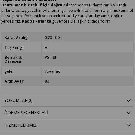
Unutulmaz bir teklif için doğru adres!
Keops Pırlanta'nın kolu taşlı
pırlanta tektaş yüzük modelleri, nişan ve evlilik teklifleriniz için mükemmel
bir seçenek. Romantik ve anlamlı bir hediye arayışındaysanız, doğru
yerdesiniz.
Keops Pırlanta
güvencesiyle, aşkınızı taçlandırın.
Karat Aralığı
0.20 - 0.30
Taş Rengi
H
Berraklık
VS - SI
Derecesi
Şekil
Yuvarlak
Altın Ayar
8K
YORUMLAR
(0)
ÖDEME SEÇENEKLERI
HIZMETLERIMIZ