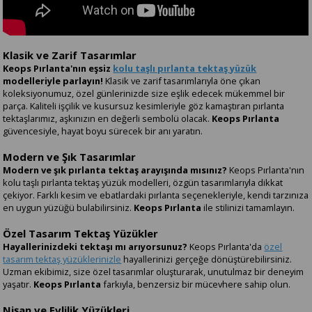
Klasik ve Zarif Tasarımlar
Keops Pırlanta'nın eşsiz
kolu taşlı pırlanta tektaş yüzük
modelleriyle parlayın!
Klasik ve zarif tasarımlarıyla öne çıkan
koleksiyonumuz, özel günlerinizde size eşlik edecek mükemmel bir
parça. Kaliteli işçilik ve kusursuz kesimleriyle göz kamaştıran pırlanta
tektaşlarımız, aşkınızın en değerli sembolü olacak.
Keops Pırlanta
güvencesiyle, hayat boyu sürecek bir anı yaratın.
Modern ve Şık Tasarımlar
Modern ve şık pırlanta tektaş arayışında mısınız?
Keops Pırlanta'nın
kolu taşlı pırlanta tektaş yüzük modelleri, özgün tasarımlarıyla dikkat
çekiyor. Farklı kesim ve ebatlardaki pırlanta seçenekleriyle, kendi tarzınıza
en uygun yüzüğü bulabilirsiniz.
Keops Pırlanta
ile stilinizi tamamlayın.
Özel Tasarım Tektaş Yüzükler
Hayallerinizdeki tektaşı mı arıyorsunuz?
Keops Pırlanta'da
özel
tasarım tektaş yüzüklerinizle
hayallerinizi gerçeğe dönüştürebilirsiniz.
Uzman ekibimiz, size özel tasarımlar oluşturarak, unutulmaz bir deneyim
yaşatır.
Keops Pırlanta
farkıyla, benzersiz bir mücevhere sahip olun.
Nişan ve Evlilik Yüzükleri