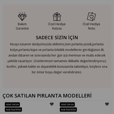
Bakım
Özel Hediye
Özel Hediye
Garantisi
Kutusu
Notu
SADECE SİZİN İÇİN
Keops tasarım stüdyomuzda ekibimiz,tüm pırlanta yüzük,pırlanta
kolye,pırlanta küpe ve pırlanta bileklik modellerini gördüğünüz ilk
andan itibaren ve sonrasında her gün sizi memnun ve mutlu edecek
şekilde tasarlıyor. Ürünlerimizin tamamını dikkatle değerlendiriyoruz;
konfor, yüksek kalite ve dayanıklılık konusunda takıntılıyız, böylece ona
bir ömür boyu değer verebilirsiniz.
ÇOK SATILAN PIRLANTA MODELLERİ
YENI ÜRÜN
YENI ÜRÜN
%45
İNDIRIM
%45
İNDIRIM