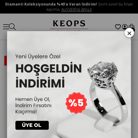
Diamanti Koleksiyonunda %40’a Varan İndirim!
Sınırlı süreli bu fırsatı
kaçırma.
ALIŞVERİŞE BAŞLA
×
0
İNDIRIMLI
ÜRÜN