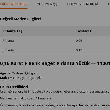
ÜRÜN ÖZELLIKLERI
YORUMLAR
(0)
ÖDEME SEÇENEKLERI
H
Değerli Maden Bilgileri
Pırlanta Taş
Taş Karatı
Pırlanta
0,04
Pırlanta
0,12
0,16 Karat F Renk Baget Pırlanta Yüzük — 1100
Ağırlık:
Yaklaşık 1,90 gram
Malzeme:
14 Ayar Beyaz Altın
Ürün Özellikleri
Ürün görselleri, ilgili modele ait olup doğru referans oluşturması amacıyla ö
Manken parmak ölçüsü:
11
numara.
Ürünlerimiz; farklı
karat
seçenekleri, farklı
altın ayarları
ve farklı
altın r