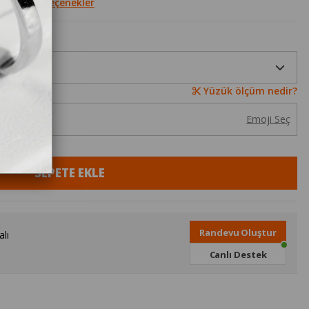
Diğer Seçenekler
Yüzük ölçüm nedir?
Emoji Seç
Randevu Oluştur
lı
Canlı Destek