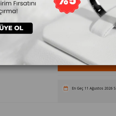
6.625₺
`den başlayan taksitlerle
Yüzük Ölçüsü
11 Ağustos 2026 Sa
En Geç