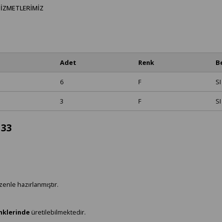
IZMETLERIMIZ
Adet
Renk
B
6
F
SI
3
F
SI
133
zenle hazırlanmıştır.
enklerinde
üretilebilmektedir.