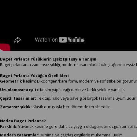
Baget Pırlanta Yüzüklerin Eşsiz Işıltısıyla Tanışın
Baget pırlantanın zamansız şıklığı, modern tasarımlarla buluştuğunda eşsiz
Baget Pırlanta Yüzüğün Özellikleri
Geometrik kesim:
Dikdörtgen/kare form, modern ve sofistike bir görünüm
Uzunlamasına ışıltı:
Kesim yapısı ışığı derin ve farklı şekilde yansıtır.
Çeşitli tasarımlar:
Tek taş, halo veya pave gibi birçok tasarıma uyumludur.
Zamansız şıklık:
Klasik duruşuyla her dönemde tercih edilir.
Neden Baget Pırlanta?
Farklılık:
Yuvarlak kesime göre daha az yaygın olduğundan özgün bir stil s
Modern tasarımlar:
Minimal ve çağdaş çizgilerle mükemmel uyum.