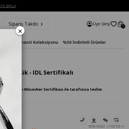
İŞE BAŞLA
Sipariş Takibi
Üye Girişi
0
×
imat
Diamanti Koleksiyonu
%50 İndirimli Ürünler
nta Yüzük - IDL Sertifikalı
luslararası Mücevher Sertifikası ile tarafınıza teslim
STOK KODU
(1100133-1)