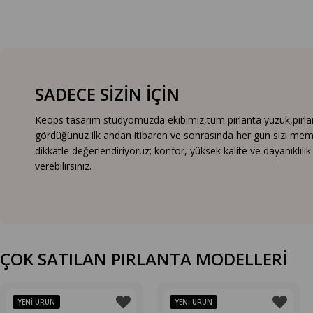
SADECE SİZİN İÇİN
Keops tasarım stüdyomuzda ekibimiz,tüm pırlanta yüzük,pırlanta
gördüğünüz ilk andan itibaren ve sonrasında her gün sizi mem
dikkatle değerlendiriyoruz; konfor, yüksek kalite ve dayanıklıl
verebilirsiniz.
ÇOK SATILAN PIRLANTA MODELLERİ
YENI ÜRÜN
YENI ÜRÜN