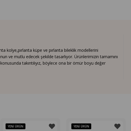
 kolye,pırlanta küpe ve pırlanta bileklik modellerini
nun ve mutlu edecek şekilde tasarlıyor. Ürünlerimizin tamamını
ık konusunda takıntılıyız, böylece ona bir ömür boyu değer
YENI ÜRÜN
YENI ÜRÜN