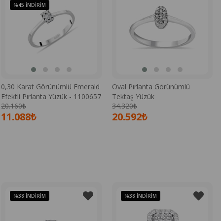
%45
İNDIRIM
0,30 Karat Görünümlü Emerald
Oval Pırlanta Görünümlü
Efektli Pırlanta Yüzük - 1100657
Tektaş Yüzük
20.160₺
34.320₺
11.088₺
20.592₺
%38
İNDIRIM
%38
İNDIRIM