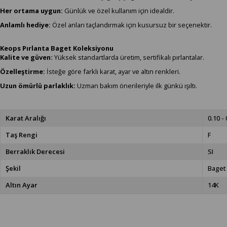
Her ortama uygun:
Günlük ve özel kullanım için idealdir.
Anlamlı hediye:
Özel anları taçlandırmak için kusursuz bir seçenektir.
Keops Pırlanta Baget Koleksiyonu
Kalite ve güven:
Yüksek standartlarda üretim, sertifikalı pırlantalar.
Özelleştirme:
İsteğe göre farklı karat, ayar ve altın renkleri.
Uzun ömürlü parlaklık:
Uzman bakım önerileriyle ilk günkü ışıltı.
Karat Aralığı
0.10 - 
Taş Rengi
F
Berraklık Derecesi
SI
Şekil
Baget
Altın Ayar
14K