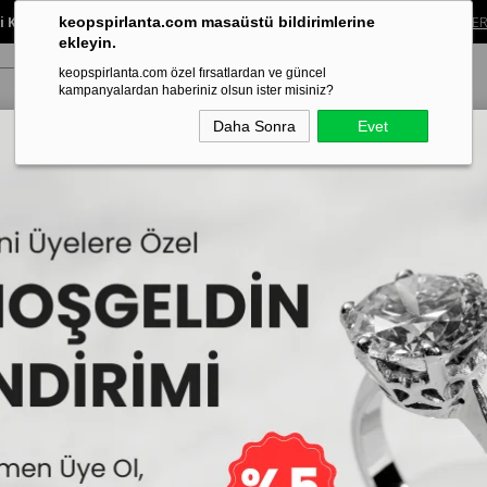
 Koleksiyonunda %40’a Varan İndirim!
Sınırlı süreli bu fırsatı kaçırma.
ALIŞVER
keopspirlanta.com masaüstü bildirimlerine
ekleyin.
keopspirlanta.com özel fırsatlardan ve güncel
kampanyalardan haberiniz olsun ister misiniz?
Daha Sonra
Evet
ye
Küpe
Bileklik
Alyans
Tragus Piercing
Aynı Gün Tesl
Sertifikalı
0.16 Karat Baget Pırla
İncelemekte olduğunuz model,IDL U
edilmektedir.
32.105₺
38
19.874₺