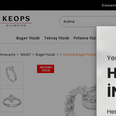
Diamanti
Baget Yüzük
Tektaş Yüzük
Pırlanta Yüzükler
Kol
Anasayfa
BAGET
Baget Yüzük
0.16 Karat Baget Pırlanta Yüzük - IDL 
İNDIRIMLI
ÜRÜN