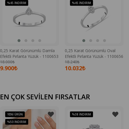
%45
İNDIRIM
%45
İNDIRIM
0,25 Karat Görünümlü Damla
0,25 Karat Görünümlü Oval
Efektli Pırlanta Yüzük - 1100653
Efektli Pırlanta Yüzük - 1100656
18.000₺
18.240₺
9.900₺
10.032₺
EN ÇOK SEVİLEN FIRSATLAR
YENI ÜRÜN
%38
İNDIRIM
%50
İNDIRIM