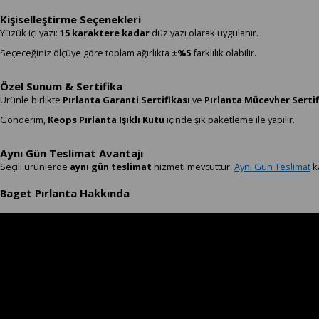
Kişiselleştirme Seçenekleri
Yüzük içi yazı:
15 karaktere kadar
düz yazı olarak uygulanır.
Seçeceğiniz ölçüye göre toplam ağırlıkta
±%5
farklılık olabilir.
Özel Sunum & Sertifika
Ürünle birlikte
Pırlanta Garanti Sertifikası
ve
Pırlanta Mücevher Sertif
Gönderim,
Keops Pırlanta Işıklı Kutu
içinde şık paketleme ile yapılır.
Aynı Gün Teslimat Avantajı
Seçili ürünlerde
aynı gün teslimat
hizmeti mevcuttur.
Aynı Gün Teslimat
ka
Baget Pırlanta Hakkında