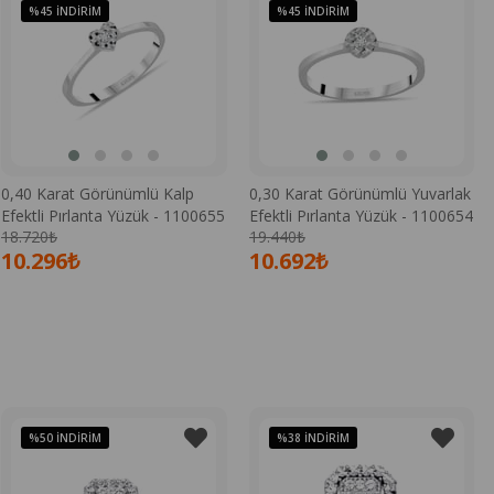
%45
İNDIRIM
%45
İNDIRIM
0,40 Karat Görünümlü Kalp
0,30 Karat Görünümlü Yuvarlak
Efektli Pırlanta Yüzük - 1100655
Efektli Pırlanta Yüzük - 1100654
18.720₺
19.440₺
10.296₺
10.692₺
%50
İNDIRIM
%38
İNDIRIM