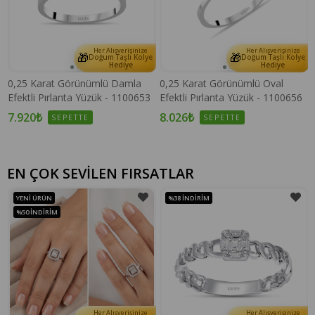
Her Alışverişinize
Her Alışverişinize
🎁
🎁
e
Doğum Taşlı Kolye
Doğum Taşlı Kolye
Hediye
Hediye
0,25 Karat Görünümlü Damla
0,25 Karat Görünümlü Oval
Efektli Pırlanta Yüzük - 1100653
Efektli Pırlanta Yüzük - 1100656
7.920₺
8.026₺
SEPETTE
SEPETTE
EN ÇOK SEVİLEN FIRSATLAR
YENI ÜRÜN
%38
İNDIRIM
%50
İNDIRIM
Her Alışverişinize
Her Alışverişinize