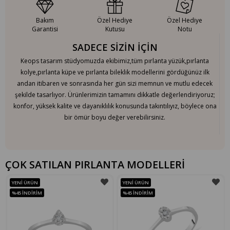
Bakım
Özel Hediye
Özel Hediye
Garantisi
Kutusu
Notu
SADECE SİZİN İÇİN
Keops tasarım stüdyomuzda ekibimiz,tüm pırlanta yüzük,pırlanta
kolye,pırlanta küpe ve pırlanta bileklik modellerini gördüğünüz ilk
andan itibaren ve sonrasında her gün sizi memnun ve mutlu edecek
şekilde tasarlıyor. Ürünlerimizin tamamını dikkatle değerlendiriyoruz;
konfor, yüksek kalite ve dayanıklılık konusunda takıntılıyız, böylece ona
bir ömür boyu değer verebilirsiniz.
ÇOK SATILAN PIRLANTA MODELLERİ
YENI ÜRÜN
YENI ÜRÜN
%45
İNDIRIM
%45
İNDIRIM