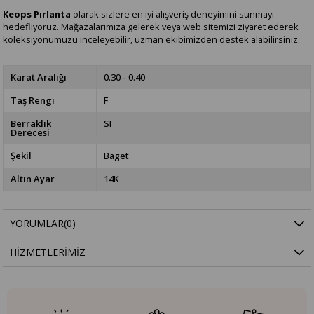
Keops Pırlanta
olarak sizlere en iyi alışveriş deneyimini sunmayı
hedefliyoruz. Mağazalarımıza gelerek veya web sitemizi ziyaret ederek
koleksiyonumuzu inceleyebilir, uzman ekibimizden destek alabilirsiniz.
Karat Aralığı
0.30 - 0.40
Taş Rengi
F
Berraklık
SI
Derecesi
Şekil
Baget
Altın Ayar
14K
YORUMLAR
(0)
HIZMETLERIMIZ