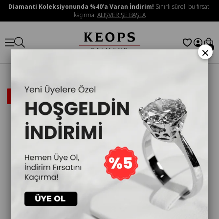
Diamanti Koleksiyonunda %40’a Varan İndirim!
Sınırlı süreli bu fırsatı
kaçırma.
ALIŞVERİŞE BAŞLA
×
0
İNDIRIMLI
ÜRÜN