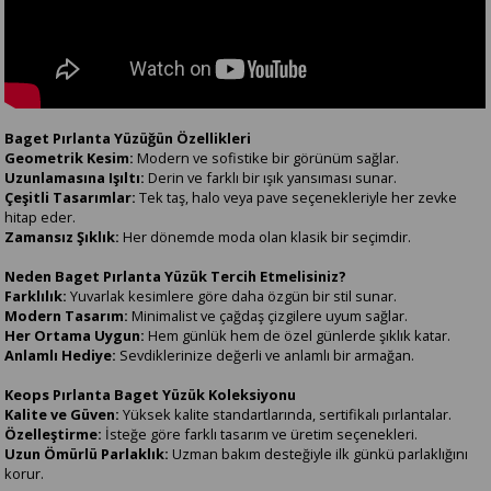
Baget Pırlanta Yüzüğün Özellikleri
Geometrik Kesim:
Modern ve sofistike bir görünüm sağlar.
Uzunlamasına Işıltı:
Derin ve farklı bir ışık yansıması sunar.
Çeşitli Tasarımlar:
Tek taş, halo veya pave seçenekleriyle her zevke
hitap eder.
Zamansız Şıklık:
Her dönemde moda olan klasik bir seçimdir.
Neden Baget Pırlanta Yüzük Tercih Etmelisiniz?
Farklılık:
Yuvarlak kesimlere göre daha özgün bir stil sunar.
Modern Tasarım:
Minimalist ve çağdaş çizgilere uyum sağlar.
Her Ortama Uygun:
Hem günlük hem de özel günlerde şıklık katar.
Anlamlı Hediye:
Sevdiklerinize değerli ve anlamlı bir armağan.
Keops Pırlanta Baget Yüzük Koleksiyonu
Kalite ve Güven:
Yüksek kalite standartlarında, sertifikalı pırlantalar.
Özelleştirme:
İsteğe göre farklı tasarım ve üretim seçenekleri.
Uzun Ömürlü Parlaklık:
Uzman bakım desteğiyle ilk günkü parlaklığını
korur.