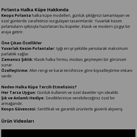
Pırlanta Halka Küpe Hakkında
Keops Pırlanta
halka küpe modelleri, günlük şıklığınızı tamamlayan ve
özel günlerde zarafetinizi vurgulayan tasarımlardır. Yuvarlak kesim
pırlantaların ışıltısıyla hazırlanan bu küpeler, klasik ve modern çizgiyi bir
araya getirir.
Öne Çıkan Özellikler
Yuvarlak Kesim Pırlantalar:
Işığı en iyi şekilde yansıtarak maksimum
parlaklık sağlar.
Zamansız Şıklık:
Klasik halka formu, modası geçmeyen bir görünüm
sunar.
Özelleştirme:
Altın rengi ve karat tercihinize göre kişiselleştirme imkanı
vardır.
Neden Halka Küpe Tercih Etmelisiniz?
Her Tarza Uygun:
Günlük kullanım ve özel davetler için idealdir.
Şık ve Anlamlı Hediye:
Sevdiklerinize verebileceğiniz özel bir
armağandır.
Keops Güvencesi:
Sertifikalı ve garantili ürünlerle güvenli alışveriş.
Ürün Videoları