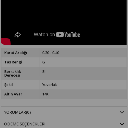
Karat Aralığı
0.30 - 0.40
Taş Rengi
G
Berraklık
SI
Derecesi
Şekil
Yuvarlak
Altın Ayar
14K
YORUMLAR
(0)
ÖDEME SEÇENEKLERI