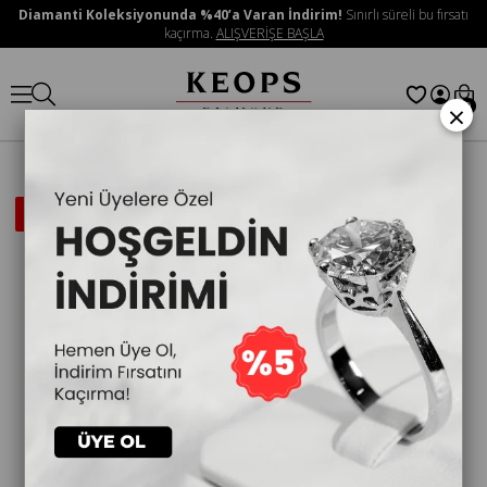
Diamanti Koleksiyonunda %40’a Varan İndirim!
Sınırlı süreli bu fırsatı
kaçırma.
ALIŞVERİŞE BAŞLA
×
0
İNDIRIMLI
ÜRÜN