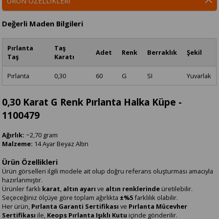
ÜRÜN ÖZELLIKLERI
Değerli Maden Bilgileri
Pırlanta
Taş
Adet
Renk
Berraklık
Şekil
Taş
Karatı
Pırlanta
0,30
60
G
SI
Yuvarlak
0,30 Karat G Renk Pırlanta Halka Küpe -
1100479
Ağırlık:
~2,70 gram
Malzeme:
14 Ayar Beyaz Altın
Ürün Özellikleri
Ürün görselleri ilgili modele ait olup doğru referans oluşturması amacıyla
hazırlanmıştır.
Ürünler farklı
karat
,
altın ayarı
ve
altın renklerinde
üretilebilir.
Seçeceğiniz ölçüye göre toplam ağırlıkta
±%5
farklılık olabilir.
Her ürün,
Pırlanta Garanti Sertifikası
ve
Pırlanta Mücevher
Sertifikası
ile,
Keops Pırlanta Işıklı Kutu
içinde gönderilir.