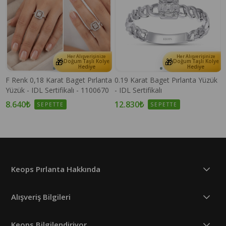
Her Alışverişinize
Her Alışverişinize
🎁
🎁
e
Doğum Taşlı Kolye
Doğum Taşlı Kolye
Hediye
Hediye
F Renk 0,18 Karat Baget Pırlanta
0.19 Karat Baget Pırlanta Yüzük
Yüzük - IDL Sertifikalı - 1100670
- IDL Sertifikalı
8.640₺
12.830₺
SEPETTE
SEPETTE
Keops Pırlanta Hakkında
Alışveriş Bilgileri
Keops Bilgilendiriyor