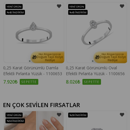
YENI ÜRÜN
YENI ÜRÜN
%45
İNDIRIM
%45
İNDIRIM
Her Alışverişinize
Her Alışverişinize
🎁
🎁
e
Doğum Taşlı Kolye
Doğum Taşlı Kolye
Hediye
Hediye
0,25 Karat Görünümlü Damla
0,25 Karat Görünümlü Oval
Efektli Pırlanta Yüzük - 1100653
Efektli Pırlanta Yüzük - 1100656
7.920₺
8.026₺
SEPETTE
SEPETTE
EN ÇOK SEVİLEN FIRSATLAR
YENI ÜRÜN
%38
İNDIRIM
%50
İNDIRIM