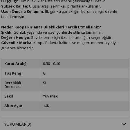
El İşçiliği:
Tüm bileklikler ustaların özenli çalışmasıyla üretilir.
Yüksek Kalite:
Uluslararası sertifikalı pırlantalar kullanılır.
Uzun Ömürlü Kullanım:
İlk günkü parlaklığını koruması için özenle
tasarlanmıştır.
Neden Keops Pırlanta Bileklikleri Tercih Etmelisiniz?
Şıklık:
Günlük yaşamda ve özel günlerde stilinizi tamamlar.
Değerli Hediye:
Sevdikleriniz için özel bir armağan seçeneğidir.
Güvenilir Marka:
Keops Pırlanta kalitesi ve müşteri memnuniyetiyle
güvence altındadır.
Karat Aralığı
0.30 - 0.40
Taş Rengi
G
Berraklık
SI
Derecesi
Şekil
Yuvarlak
Altın Ayar
14K
YORUMLAR
(0)