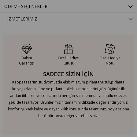
ÖDEME SEÇENEKLERI
HIZMETLERIMIZ
Bakım
Özel Hediye
Özel Hediye
Garantisi
Kutusu
Notu
SADECE SİZİN İÇİN
Keops tasarım stüdyomuzda ekibimiz,tüm pırlanta yüzük,pırlanta
kolye,pırlanta küpe ve pırlanta bileklik modellerini gördüğünüz ilk
andan itibaren ve sonrasında her gün sizi memnun ve mutlu edecek
şekilde tasarlıyor. Ürünlerimizin tamamını dikkatle değerlendiriyoruz;
konfor, yüksek kalite ve dayanıklılık konusunda takıntılıyız, böylece ona
bir ömür boyu değer verebilirsiniz.