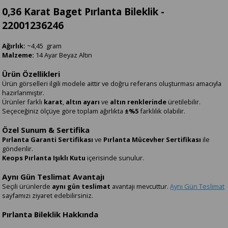
0,36 Karat Baget Pırlanta Bileklik -
22001236246
Ağırlık:
~4,45 gram
Malzeme:
14 Ayar Beyaz Altın
Ürün Özellikleri
Ürün görselleri ilgili modele aittir ve doğru referans oluşturması amacıyla
hazırlanmıştır.
Ürünler farklı
karat
,
altın ayarı
ve
altın renklerinde
üretilebilir.
Seçeceğiniz ölçüye göre toplam ağırlıkta
±%5
farklılık olabilir.
Özel Sunum & Sertifika
Pırlanta Garanti Sertifikası
ve
Pırlanta Mücevher Sertifikası
ile
gönderilir.
Keops Pırlanta Işıklı Kutu
içerisinde sunulur.
Aynı Gün Teslimat Avantajı
Seçili ürünlerde
aynı gün teslimat
avantajı mevcuttur.
Aynı Gün Teslimat
sayfamızı ziyaret edebilirsiniz.
Pırlanta Bileklik Hakkında