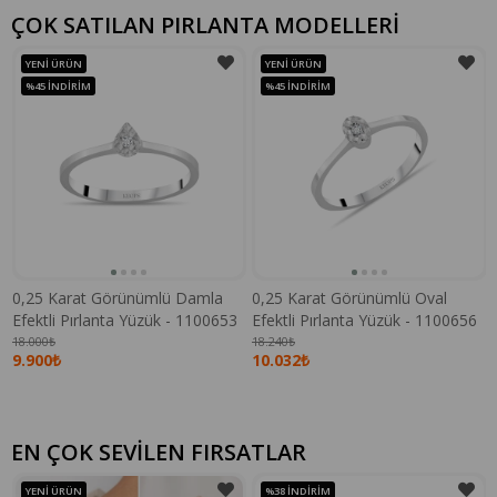
ÇOK SATILAN PIRLANTA MODELLERİ
YENI ÜRÜN
YENI ÜRÜN
%45
İNDIRIM
%45
İNDIRIM
0,25 Karat Görünümlü Damla
0,25 Karat Görünümlü Oval
Efektli Pırlanta Yüzük - 1100653
Efektli Pırlanta Yüzük - 1100656
18.000₺
18.240₺
9.900₺
10.032₺
EN ÇOK SEVİLEN FIRSATLAR
YENI ÜRÜN
%38
İNDIRIM