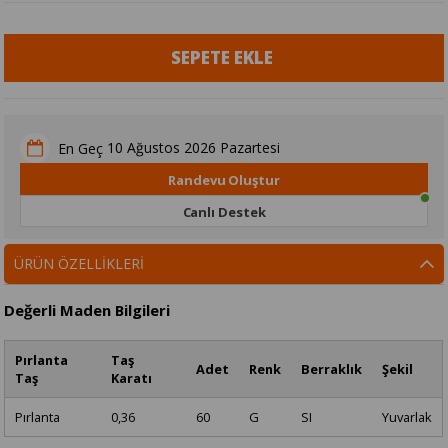
10 Ağustos 2026 Pazartesi
En Geç
Randevu Oluştur
Canlı Destek
ÜRÜN ÖZELLIKLERI
Değerli Maden Bilgileri
Pırlanta
Taş
Adet
Renk
Berraklık
Şekil
Taş
Karatı
Pırlanta
0,36
60
G
SI
Yuvarlak