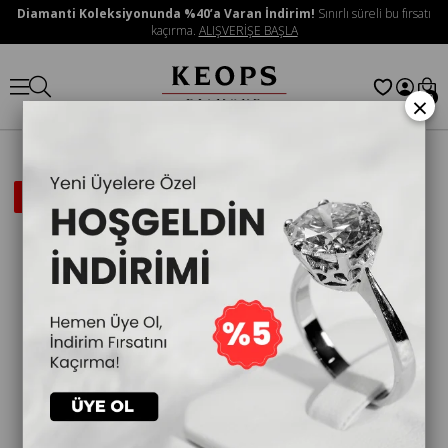
Diamanti Koleksiyonunda %40’a Varan İndirim!
Sınırlı süreli bu fırsatı
kaçırma.
ALIŞVERİŞE BAŞLA
×
0
İNDIRIMLI
ÜRÜN