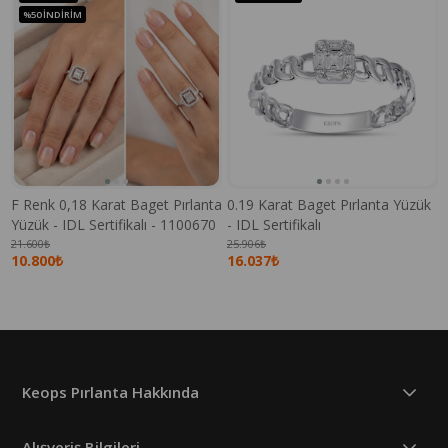
%50
İNDIRIM
F Renk 0,18 Karat Baget Pırlanta
0.19 Karat Baget Pırlanta Yüzük
Yüzük - IDL Sertifikalı - 1100670
- IDL Sertifikalı
21.600₺
25.906₺
10.800₺
16.037₺
Keops Pırlanta Hakkında
Alışveriş Bilgileri