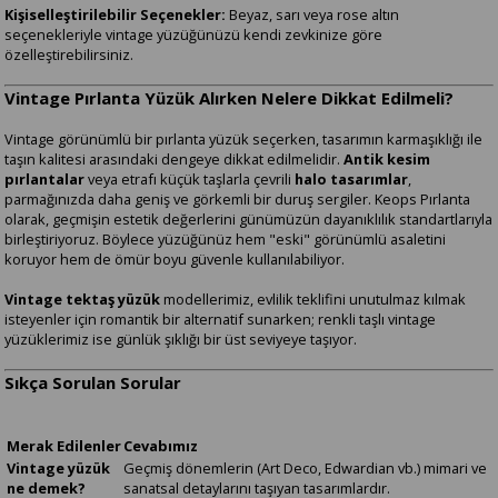
Kişiselleştirilebilir Seçenekler:
Beyaz, sarı veya rose altın
seçenekleriyle vintage yüzüğünüzü kendi zevkinize göre
özelleştirebilirsiniz.
Vintage Pırlanta Yüzük Alırken Nelere Dikkat Edilmeli?
Vintage görünümlü bir pırlanta yüzük seçerken, tasarımın karmaşıklığı ile
taşın kalitesi arasındaki dengeye dikkat edilmelidir.
Antik kesim
pırlantalar
veya etrafı küçük taşlarla çevrili
halo tasarımlar
,
parmağınızda daha geniş ve görkemli bir duruş sergiler. Keops Pırlanta
olarak, geçmişin estetik değerlerini günümüzün dayanıklılık standartlarıyla
birleştiriyoruz. Böylece yüzüğünüz hem "eski" görünümlü asaletini
koruyor hem de ömür boyu güvenle kullanılabiliyor.
Vintage tektaş yüzük
modellerimiz, evlilik teklifini unutulmaz kılmak
isteyenler için romantik bir alternatif sunarken; renkli taşlı vintage
yüzüklerimiz ise günlük şıklığı bir üst seviyeye taşıyor.
Sıkça Sorulan Sorular
Merak Edilenler
Cevabımız
Vintage yüzük
Geçmiş dönemlerin (Art Deco, Edwardian vb.) mimari ve
ne demek?
sanatsal detaylarını taşıyan tasarımlardır.