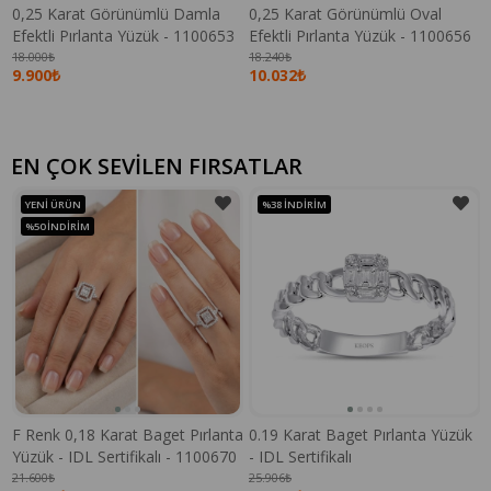
0,25 Karat Görünümlü Damla
0,25 Karat Görünümlü Oval
Efektli Pırlanta Yüzük - 1100653
Efektli Pırlanta Yüzük - 1100656
18.000₺
18.240₺
9.900₺
10.032₺
EN ÇOK SEVİLEN FIRSATLAR
YENI ÜRÜN
%38
İNDIRIM
%50
İNDIRIM
F Renk 0,18 Karat Baget Pırlanta
0.19 Karat Baget Pırlanta Yüzük
Yüzük - IDL Sertifikalı - 1100670
- IDL Sertifikalı
21.600₺
25.906₺