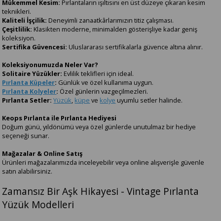
Mükemmel Kesim:
Pırlantaların ışıltısını en üst düzeye çıkaran kesim
teknikleri.
Kaliteli İşçilik:
Deneyimli zanaatkârlarımızın titiz çalışması.
Çeşitlilik:
Klasikten moderne, minimalden gösterişliye kadar geniş
koleksiyon.
Sertifika Güvencesi:
Uluslararası sertifikalarla güvence altına alınır.
Koleksiyonumuzda Neler Var?
Solitaire Yüzükler:
Evlilik teklifleri için ideal.
Pırlanta Küpeler
:
Günlük ve özel kullanıma uygun.
Pırlanta Kolyeler
:
Özel günlerin vazgeçilmezleri.
Pırlanta Setler:
Yüzük
,
küpe
ve
kolye
uyumlu setler halinde.
Keops Pırlanta ile Pırlanta Hediyesi
Doğum günü, yıldönümü veya özel günlerde unutulmaz bir hediye
seçeneği sunar.
Mağazalar & Online Satış
Ürünleri mağazalarımızda inceleyebilir veya online alışverişle güvenle
satın alabilirsiniz.
Zamansız Bir Aşk Hikayesi - Vintage Pırlanta
Yüzük Modelleri