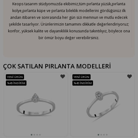
Keops tasarım stüdyomuzda ekibimiz,tüm pırlanta yüzük,pırlanta
kolye,pırlanta küpe ve pırlanta bileklik modellerini gördüğünüz ilk
andan itibaren ve sonrasında her gün sizi memnun ve mutlu edecek
şekilde tasarlıyor. Ürünlerimizin tamamını dikkatle değerlendiriyoruz;
konfor, yüksek kalite ve dayanıklılık konusunda takıntılıyız, böylece ona
bir ömür boyu değer verebilirsiniz.
ÇOK SATILAN PIRLANTA MODELLERİ
YENI ÜRÜN
YENI ÜRÜN
%45
İNDIRIM
%45
İNDIRIM