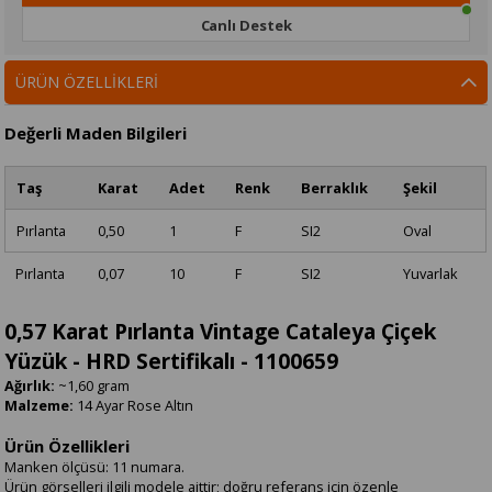
Canlı Destek
ÜRÜN ÖZELLIKLERI
Değerli Maden Bilgileri
Taş
Karat
Adet
Renk
Berraklık
Şekil
Pırlanta
0,50
1
F
SI2
Oval
Pırlanta
0,07
10
F
SI2
Yuvarlak
0,57 Karat Pırlanta Vintage Cataleya Çiçek
Yüzük - HRD Sertifikalı - 1100659
Ağırlık:
~1,60 gram
Malzeme:
14 Ayar Rose Altın
Ürün Özellikleri
Manken ölçüsü: 11 numara.
Ürün görselleri ilgili modele aittir; doğru referans için özenle