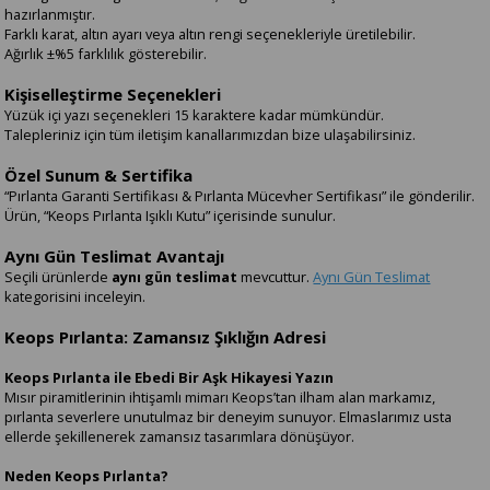
hazırlanmıştır.
Farklı karat, altın ayarı veya altın rengi seçenekleriyle üretilebilir.
Ağırlık ±%5 farklılık gösterebilir.
Kişiselleştirme Seçenekleri
Yüzük içi yazı seçenekleri 15 karaktere kadar mümkündür.
Talepleriniz için tüm iletişim kanallarımızdan bize ulaşabilirsiniz.
Özel Sunum & Sertifika
“Pırlanta Garanti Sertifikası & Pırlanta Mücevher Sertifikası” ile gönderilir.
Ürün, “Keops Pırlanta Işıklı Kutu” içerisinde sunulur.
Aynı Gün Teslimat Avantajı
Seçili ürünlerde
aynı gün teslimat
mevcuttur.
Aynı Gün Teslimat
kategorisini inceleyin.
Keops Pırlanta: Zamansız Şıklığın Adresi
Keops Pırlanta ile Ebedi Bir Aşk Hikayesi Yazın
Mısır piramitlerinin ihtişamlı mimarı Keops’tan ilham alan markamız,
pırlanta severlere unutulmaz bir deneyim sunuyor. Elmaslarımız usta
ellerde şekillenerek zamansız tasarımlara dönüşüyor.
Neden Keops Pırlanta?