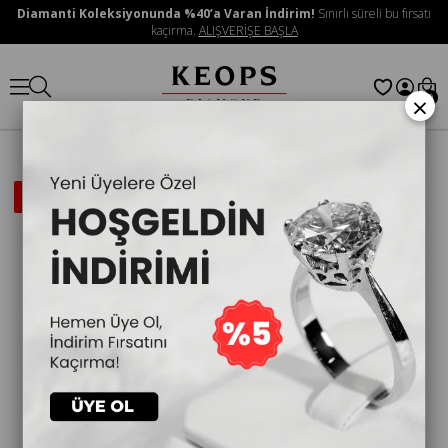
Diamanti Koleksiyonunda %40’a Varan İndirim!
Sınırlı süreli bu fırsatı
kaçırma.
ALIŞVERİŞE BAŞLA
×
0
İNDIRIMLI
ÜRÜN