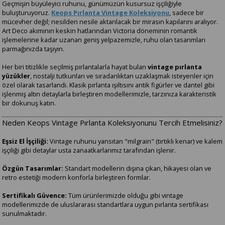
Geçmişin büyüleyici ruhunu, günümüzün kusursuz işçiliğiyle
buluşturuyoruz.
Keops Pırlanta Vintage Koleksiyonu
, sadece bir
mücevher değil; nesilden nesile aktarılacak bir mirasın kapılarını aralıyor.
Art Deco akımının keskin hatlarından Victoria döneminin romantik
işlemelerine kadar uzanan geniş yelpazemizle, ruhu olan tasarımları
parmağınızda taşıyın.
Her biri titizlikle seçilmiş pırlantalarla hayat bulan
vintage pırlanta
yüzükler
, nostalji tutkunları ve sıradanlıktan uzaklaşmak isteyenler için
özel olarak tasarlandı. Klasik pırlanta ışıltısını antik figürler ve dantel gibi
işlenmiş altın detaylarla birleştiren modellerimizle, tarzınıza karakteristik
bir dokunuş katın.
Neden Keops Vintage Pırlanta Koleksiyonunu Tercih Etmelisiniz?
Eşsiz El İşçiliği:
Vintage ruhunu yansıtan "milgrain" (tırtıklı kenar) ve kalem
işçiliği gibi detaylar usta zanaatkarlarımız tarafından işlenir.
Özgün Tasarımlar:
Standart modellerin dışına çıkan, hikayesi olan ve
retro estetiği modern konforla birleştiren formlar.
Sertifikalı Güvence:
Tüm ürünlerimizde olduğu gibi vintage
modellerimizde de uluslararası standartlara uygun pırlanta sertifikası
sunulmaktadır.