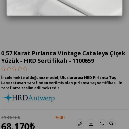
0,57 Karat Pırlanta Vintage Cataleya Çiçek
Yüzük - HRD Sertifikalı - 1100659
İncelemekte olduğunuz model, Uluslararası HRD Pırlanta Taş
Laboratuvarı tarafından verilmiş olan pırlanta taş sertifikası ile
tarafınıza teslim edilmektedir.
113.616₺
40
68.170₺