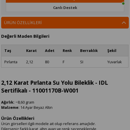
Canlı Destek
ÜRÜN ÖZELLIKLERI
Değerli Maden Bilgileri
Taş
Karat
Adet
Renk
Berraklık
Şekil
Pırlanta
2,12
80
F
SI
Yuvarlak
2,12 Karat Pırlanta Su Yolu Bileklik - IDL
Sertifikalı - 11001170B-W001
Ağırlık:
~8,60 gram
Malzeme:
14 Ayar Beyaz Altın
Ürün Özellikleri
Ürün görselleri ilgili modele ait olup referans amaçlıdır.
Dilerseniz farklı karat, altın ayarı ve renk seçenekleriyle