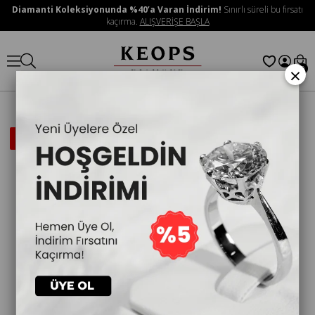
Diamanti Koleksiyonunda %40’a Varan İndirim!
Sınırlı süreli bu fırsatı
kaçırma.
ALIŞVERİŞE BAŞLA
×
0
İNDIRIMLI
ÜRÜN