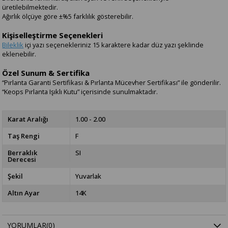
üretilebilmektedir.
Ağırlık ölçüye göre ±%5 farklılık gösterebilir.
Kişiselleştirme Seçenekleri
Bileklik
içi yazı seçenekleriniz 15 karaktere kadar düz yazı şeklinde
eklenebilir.
Özel Sunum & Sertifika
“Pırlanta Garanti Sertifikası & Pırlanta Mücevher Sertifikası” ile gönderilir.
“Keops Pırlanta Işıklı Kutu” içerisinde sunulmaktadır.
Karat Aralığı
1.00 - 2.00
Taş Rengi
F
Berraklık
SI
Derecesi
Şekil
Yuvarlak
Altın Ayar
14K
YORUMLAR
(0)