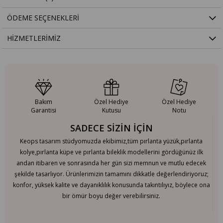
ÖDEME SEÇENEKLERI
HIZMETLERIMIZ
Bakım
Özel Hediye
Özel Hediye
Garantisi
Kutusu
Notu
SADECE SİZİN İÇİN
Keops tasarım stüdyomuzda ekibimiz,tüm pırlanta yüzük,pırlanta
kolye,pırlanta küpe ve pırlanta bileklik modellerini gördüğünüz ilk
andan itibaren ve sonrasında her gün sizi memnun ve mutlu edecek
şekilde tasarlıyor. Ürünlerimizin tamamını dikkatle değerlendiriyoruz;
konfor, yüksek kalite ve dayanıklılık konusunda takıntılıyız, böylece ona
bir ömür boyu değer verebilirsiniz.