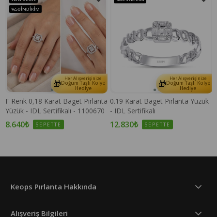
%50
İNDIRIM
Her Alışverişinize
Her Alışverişinize
🎁
🎁
e
Doğum Taşlı Kolye
Doğum Taşlı Kolye
Hediye
Hediye
F Renk 0,18 Karat Baget Pırlanta
0.19 Karat Baget Pırlanta Yüzük
Yüzük - IDL Sertifikalı - 1100670
- IDL Sertifikalı
8.640₺
12.830₺
SEPETTE
SEPETTE
Keops Pırlanta Hakkında
Alışveriş Bilgileri