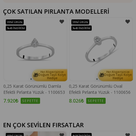
ÇOK SATILAN PIRLANTA MODELLERİ
YENI ÜRÜN
YENI ÜRÜN
%45
İNDIRIM
%45
İNDIRIM
Her Alışverişinize
Her Alışverişinize
🎁
🎁
e
Doğum Taşlı Kolye
Doğum Taşlı Kolye
Hediye
Hediye
0,25 Karat Görünümlü Damla
0,25 Karat Görünümlü Oval
Efektli Pırlanta Yüzük - 1100653
Efektli Pırlanta Yüzük - 1100656
7.920₺
8.026₺
SEPETTE
SEPETTE
EN ÇOK SEVİLEN FIRSATLAR
YENI ÜRÜN
%38
İNDIRIM