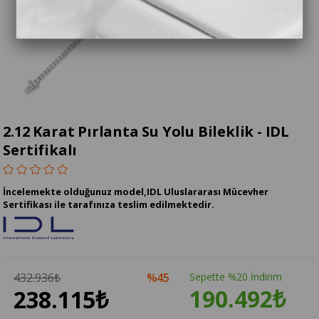
2.12 Karat Pırlanta Su Yolu Bileklik - IDL
Sertifikalı
İncelemekte olduğunuz model,IDL Uluslararası Mücevher
Sertifikası ile tarafınıza teslim edilmektedir.
432.936₺
45
Sepette %20 İndirim
190.492₺
238.115₺