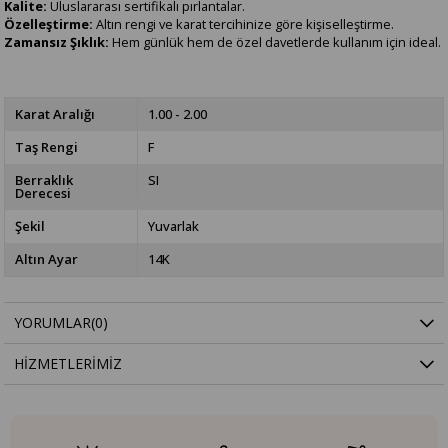
Kalite:
Uluslararası sertifikalı pırlantalar.
Özelleştirme:
Altın rengi ve karat tercihinize göre kişiselleştirme.
Zamansız Şıklık:
Hem günlük hem de özel davetlerde kullanım için ideal.
Karat Aralığı
1.00 - 2.00
Taş Rengi
F
Berraklık
SI
Derecesi
Şekil
Yuvarlak
Altın Ayar
14K
YORUMLAR
(0)
HIZMETLERIMIZ