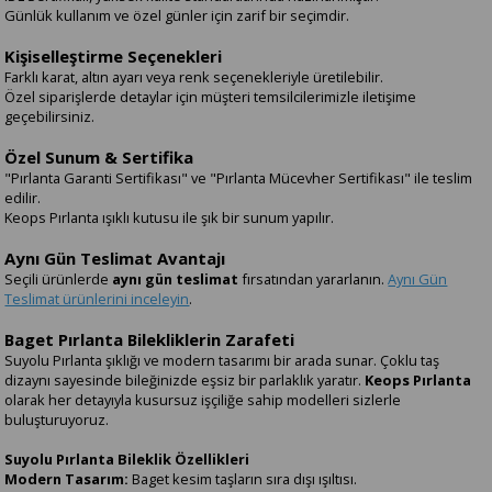
Günlük kullanım ve özel günler için zarif bir seçimdir.
Kişiselleştirme Seçenekleri
Farklı karat, altın ayarı veya renk seçenekleriyle üretilebilir.
Özel siparişlerde detaylar için müşteri temsilcilerimizle iletişime
geçebilirsiniz.
Özel Sunum & Sertifika
"Pırlanta Garanti Sertifikası" ve "Pırlanta Mücevher Sertifikası" ile teslim
edilir.
Keops Pırlanta ışıklı kutusu ile şık bir sunum yapılır.
Aynı Gün Teslimat Avantajı
Seçili ürünlerde
aynı gün teslimat
fırsatından yararlanın.
Aynı Gün
Teslimat ürünlerini inceleyin
.
Baget Pırlanta Bilekliklerin Zarafeti
Suyolu Pırlanta şıklığı ve modern tasarımı bir arada sunar. Çoklu taş
dizaynı sayesinde bileğinizde eşsiz bir parlaklık yaratır.
Keops Pırlanta
olarak her detayıyla kusursuz işçiliğe sahip modelleri sizlerle
buluşturuyoruz.
Suyolu Pırlanta Bileklik Özellikleri
Modern Tasarım:
Baget kesim taşların sıra dışı ışıltısı.