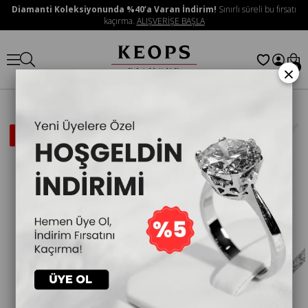
Diamanti Koleksiyonunda %40’a Varan İndirim!
Sınırlı süreli bu fırsatı
kaçırma.
ALIŞVERİŞE BAŞLA
×
0
İNDIRIMLI
ÜRÜN