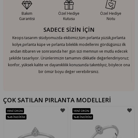
Bakım
Özel Hediye
Özel Hediye
Garantisi
Kutusu
Notu
SADECE SİZİN İÇİN
Keops tasarım stüdyomuzda ekibimiz,tüm pırlanta yüzük,pırlanta
kolye,pırlanta küpe ve pırlanta bileklik modellerini gördüğünüz ilk
andan itibaren ve sonrasında her gün sizi memnun ve mutlu edecek
şekilde tasarlıyor. Ürünlerimizin tamamını dikkatle değerlendiriyoruz;
konfor, yüksek kalite ve dayanıklılık konusunda takıntılıyız, böylece ona
bir ömür boyu değer verebilirsiniz.
ÇOK SATILAN PIRLANTA MODELLERİ
YENI ÜRÜN
YENI ÜRÜN
%45
İNDIRIM
%45
İNDIRIM