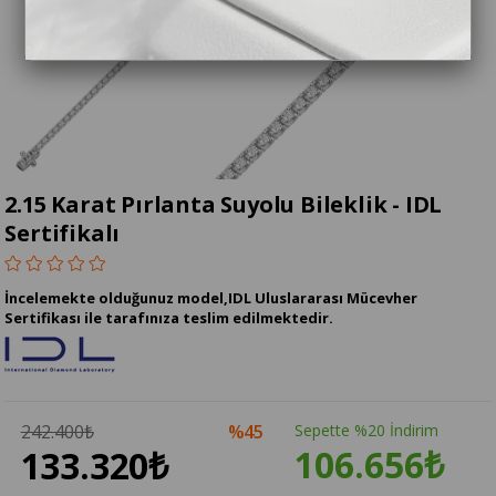
2.15 Karat Pırlanta Suyolu Bileklik - IDL
Sertifikalı
İncelemekte olduğunuz model,IDL Uluslararası Mücevher
Sertifikası ile tarafınıza teslim edilmektedir.
242.400₺
45
Sepette %20 İndirim
106.656₺
133.320₺