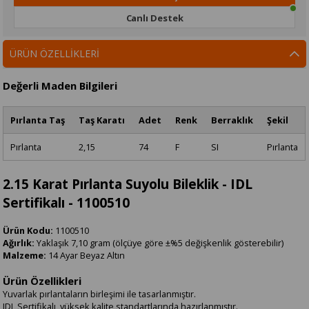
Canlı Destek
ÜRÜN ÖZELLIKLERI
Değerli Maden Bilgileri
Pırlanta Taş
Taş Karatı
Adet
Renk
Berraklık
Şekil
Pırlanta
2,15
74
F
SI
Pırlanta
2.15 Karat Pırlanta Suyolu Bileklik - IDL
Sertifikalı - 1100510
Ürün Kodu:
1100510
Ağırlık:
Yaklaşık 7,10 gram (ölçüye göre ±%5 değişkenlik gösterebilir)
Malzeme:
14 Ayar Beyaz Altın
Ürün Özellikleri
Yuvarlak pırlantaların birleşimi ile tasarlanmıştır.
IDL Sertifikalı, yüksek kalite standartlarında hazırlanmıştır.