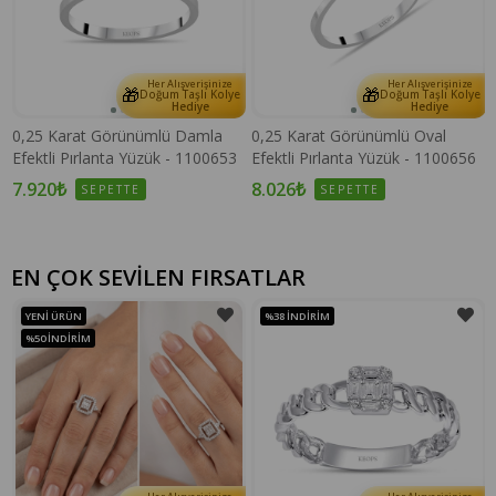
Her Alışverişinize
Her Alışverişinize
🎁
🎁
e
Doğum Taşlı Kolye
Doğum Taşlı Kolye
Hediye
Hediye
0,25 Karat Görünümlü Damla
0,25 Karat Görünümlü Oval
Efektli Pırlanta Yüzük - 1100653
Efektli Pırlanta Yüzük - 1100656
7.920₺
8.026₺
SEPETTE
SEPETTE
EN ÇOK SEVİLEN FIRSATLAR
YENI ÜRÜN
%38
İNDIRIM
%50
İNDIRIM