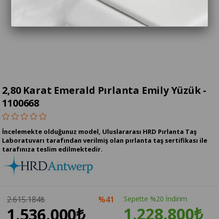
2,80 Karat Emerald Pırlanta Emily Yüzük -
1100668
İncelemekte olduğunuz model, Uluslararası HRD Pırlanta Taş
Laboratuvarı tarafından verilmiş olan pırlanta taş sertifikası ile
tarafınıza teslim edilmektedir.
2.615.184₺
41
Sepette %20 İndirim
1.228.800₺
1.536.000₺