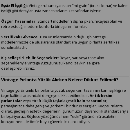
Eşsiz El İşçiliği:
Vintage ruhunu yansıtan "milgrain" (tırtıklı kenar) ve kalem
işçiliği gibi detaylar usta zanaatkarlarımız tarafından işlenir.
Özgün Tasarımlar:
Standart modellerin dışına çıkan, hikayesi olan ve
retro estetiği modern konforla birleştiren formlar.
Sertifikalı Güvence:
Tüm ürünlerimizde olduğu gibi vintage
modellerimizde de uluslararası standartlara uygun pırlanta sertifikası
sunulmaktadır.
Kişiselleştirilebilir Seçenekler:
Beyaz, sarı veya rose altın
seçenekleriyle vintage yüzüğünüzü kendi zevkinize göre
özelleştirebilirsiniz.
Vintage Pırlanta Yüzük Alırken Nelere Dikkat Edilmeli?
Vintage görünümlü bir pırlanta yüzük seçerken, tasarımın karmaşıklığı ile
taşın kalitesi arasındaki dengeye dikkat edilmelidir.
Antik kesim
pırlantalar
veya etrafı küçük taşlarla çevrili
halo tasarımlar
,
parmağınızda daha geniş ve görkemli bir duruş sergiler. Keops Pırlanta
olarak, geçmişin estetik değerlerini günümüzün dayanıklılık standartlarıyla
birleştiriyoruz. Böylece yüzüğünüz hem "eski" görünümlü asaletini
koruyor hem de ömür boyu güvenle kullanılabiliyor.