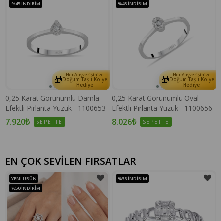
%45
İNDIRIM
%45
İNDIRIM
Her Alışverişinize
Her Alışverişinize
🎁
🎁
e
Doğum Taşlı Kolye
Doğum Taşlı Kolye
Hediye
Hediye
0,25 Karat Görünümlü Damla
0,25 Karat Görünümlü Oval
Efektli Pırlanta Yüzük - 1100653
Efektli Pırlanta Yüzük - 1100656
7.920₺
8.026₺
SEPETTE
SEPETTE
EN ÇOK SEVİLEN FIRSATLAR
YENI ÜRÜN
%38
İNDIRIM
%50
İNDIRIM