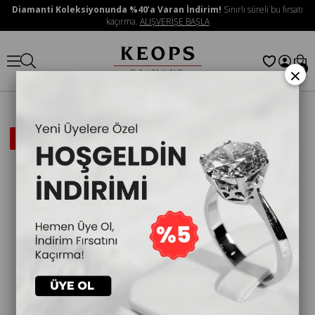
Diamanti Koleksiyonunda %40’a Varan İndirim!
Sınırlı süreli bu fırsatı
kaçırma.
ALIŞVERİŞE BAŞLA
×
0
İNDIRIMLI
ÜRÜN