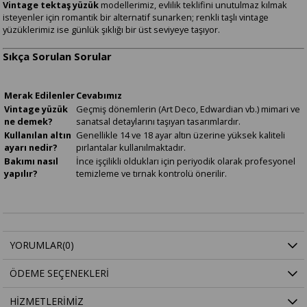
Vintage tektaş yüzük
modellerimiz, evlilik teklifini unutulmaz kılmak
isteyenler için romantik bir alternatif sunarken; renkli taşlı vintage
yüzüklerimiz ise günlük şıklığı bir üst seviyeye taşıyor.
Sıkça Sorulan Sorular
Merak Edilenler
Cevabımız
Vintage yüzük
Geçmiş dönemlerin (Art Deco, Edwardian vb.) mimari ve
ne demek?
sanatsal detaylarını taşıyan tasarımlardır.
Kullanılan altın
Genellikle 14 ve 18 ayar altın üzerine yüksek kaliteli
ayarı nedir?
pırlantalar kullanılmaktadır.
Bakımı nasıl
İnce işçilikli oldukları için periyodik olarak profesyonel
yapılır?
temizleme ve tırnak kontrolü önerilir.
YORUMLAR
(0)
ÖDEME SEÇENEKLERI
HIZMETLERIMIZ