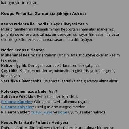
kategorisini inceleyin.
Keops Pırlanta: Zamansız Şıklığın Adresi
Keops Pırlanta ile Ebedi Bir Aşk Hikayesi Yazın
Mısır piramitlerinin ihtişamlı mimarı Keops’tan ilham alan markamız,
pırlanta severlere unutulmaz bir deneyim sunuyor. Elmaslarımız usta
ellerde şekillenerek zamansız tasarımlara dönüşüyor.
Neden Keops Pırlanta?
Mükemmel Kesim:
Pırlantaların ışıltısını en üst düzeye çıkaran kesim
teknikleri.
Kaliteli İşçilik:
Deneyimli zanaatkârlarımızın titiz çalışması.
Çeşitlilik:
Klasikten moderne, minimalden gösterişliye kadar geniş
koleksiyon.
Sertifika Güvencesi:
Uluslararası sertifikalarla güvence altına alınır.
Koleksiyonumuzda Neler Var?
Solitaire Yüzükler:
Evlilik teklifleri için ideal.
Pırlanta Küpeler
:
Günlük ve özel kullanıma uygun.
Pırlanta Kolyeler
:
Özel günlerin vazgeçilmezleri.
Pırlanta Setler:
Yüzük
,
küpe
ve
kolye
uyumlu setler halinde.
Keops Pırlanta ile Pırlanta Hediyesi
Doğum günü, yıldönümü veya özel günlerde unutulmaz bir hediye