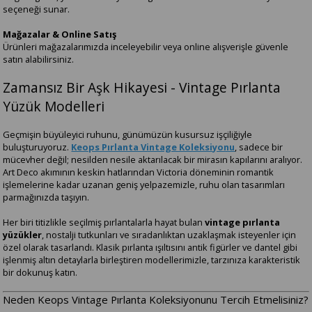
seçeneği sunar.
Mağazalar & Online Satış
Ürünleri mağazalarımızda inceleyebilir veya online alışverişle güvenle
satın alabilirsiniz.
Zamansız Bir Aşk Hikayesi - Vintage Pırlanta
Yüzük Modelleri
Geçmişin büyüleyici ruhunu, günümüzün kusursuz işçiliğiyle
buluşturuyoruz.
Keops Pırlanta Vintage Koleksiyonu
, sadece bir
mücevher değil; nesilden nesile aktarılacak bir mirasın kapılarını aralıyor.
Art Deco akımının keskin hatlarından Victoria döneminin romantik
işlemelerine kadar uzanan geniş yelpazemizle, ruhu olan tasarımları
parmağınızda taşıyın.
Her biri titizlikle seçilmiş pırlantalarla hayat bulan
vintage pırlanta
yüzükler
, nostalji tutkunları ve sıradanlıktan uzaklaşmak isteyenler için
özel olarak tasarlandı. Klasik pırlanta ışıltısını antik figürler ve dantel gibi
işlenmiş altın detaylarla birleştiren modellerimizle, tarzınıza karakteristik
bir dokunuş katın.
Neden Keops Vintage Pırlanta Koleksiyonunu Tercih Etmelisiniz?