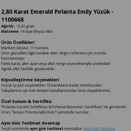
2,80 Karat Emerald Pırlanta Emily Yüzük -
1100668
Ağırlık:
~3,50 gram
Malzeme:
14 Ayar Beyaz Altın
Ürün Özellikleri
Manken ölçüsü: 11 numara.
Ürün görselleri ilgili modele aittir; doğru referans için özenle
hazırlanmıştır.
Farklı karat, altın ayarı veya altın rengi seçenekleriyle üretilebilir.
Ağırlık ±%5 farklılık gösterebilir.
Kişiselleştirme Seçenekleri
Yüzük içi yazı seçenekleri 15 karaktere kadar mümkündür.
Talepleriniz için tüm iletişim kanallarımızdan bize ulaşabilirsiniz.
Özel Sunum & Sertifika
“Pırlanta Garanti Sertifikası & Pırlanta Mücevher Sertifikası” ile gönderilir.
Ürün, “Keops Pırlanta Işıklı Kutu” içerisinde sunulur.
Aynı Gün Teslimat Avantajı
Seçili ürünlerde
aynı gün teslimat
mevcuttur.
Aynı Gün Teslimat