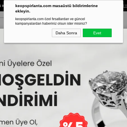
 Koleksiyonunda %40’a Varan İndirim!
Sınırlı süreli bu fırsatı kaçırma.
ALIŞVER
keopspirlanta.com masaüstü bildirimlerine
ekleyin.
keopspirlanta.com özel fırsatlardan ve güncel
kampanyalardan haberiniz olsun ister misiniz?
Daha Sonra
Evet
ye
Küpe
Bileklik
Alyans
Tragus Piercing
Aynı Gün Tesl
10
Baget Pırlanta Tragus
İncelemekte olduğunuz model,Keops Pır
13.776₺
35
Sepett
7.
8.954₺
2.985₺
`den başlayan taksitlerle