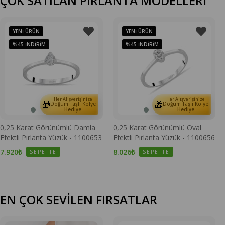
ÇOK SATILAN PIRLANTA MODELLERİ
YENI ÜRÜN
YENI ÜRÜN
%45
İNDIRIM
%45
İNDIRIM
Her Alışverişinize
Her Alışverişinize
🎁
🎁
Doğum Taşlı Kolye
Doğum Taşlı Kolye
Hediye
Hediye
0,25 Karat Görünümlü Damla
0,25 Karat Görünümlü Oval
Efektli Pırlanta Yüzük - 1100653
Efektli Pırlanta Yüzük - 1100656
7.920₺
8.026₺
SEPETTE
SEPETTE
EN ÇOK SEVİLEN FIRSATLAR