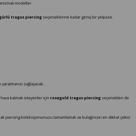
kanizmalı modeller.
igürlü tragus piercing
seçeneklerine kadar geniş bir yelpaze.
k yaratmanızı sağlayacak.
 hava katmak isteyenler için
rosegold tragus piercing
seçenekleri de
Kulak piercing koleksiyonunuzu tamamlamak ve kulağınızın en dikkat çekici