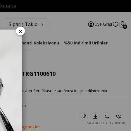
İŞE BAŞLA
Sipariş Takibi
Üye Girişi
0
×
imat
Diamanti Koleksiyonu
%50 İndirimli Ürünler
 Küpe - TRG1100610
lanta Mücevher Sertifikası ile tarafınıza teslim edilmektedir.
e %20 İndirim
163₺
STOK KODU
(TRG1100610)
Diğer Seçenekler