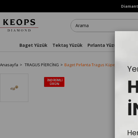
Diamanti
Baget Yüzük
Tektaş Yüzük
Pırlanta Yüzükler
Kol
Anasayfa
TRAGUS PİERCİNG
Baget Pırlanta Tragus Küpe - TRG11006
İNDIRIMLI
ÜRÜN