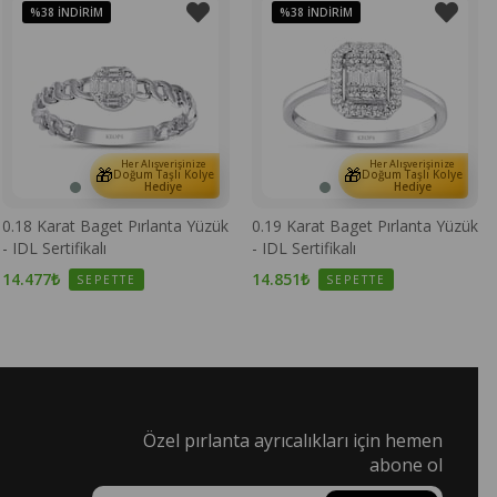
%38
İNDIRIM
%38
İNDIRIM
Her Alışverişinize
Her Alışverişinize
🎁
🎁
Doğum Taşlı Kolye
Doğum Taşlı Kolye
Hediye
Hediye
0.18 Karat Baget Pırlanta Yüzük
0.19 Karat Baget Pırlanta Yüzük
- IDL Sertifikalı
- IDL Sertifikalı
14.477₺
14.851₺
SEPETTE
SEPETTE
Özel pırlanta ayrıcalıkları için hemen
abone ol