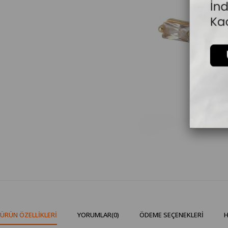
ÜRÜN ÖZELLIKLERI
YORUMLAR
(0)
ÖDEME SEÇENEKLERI
H