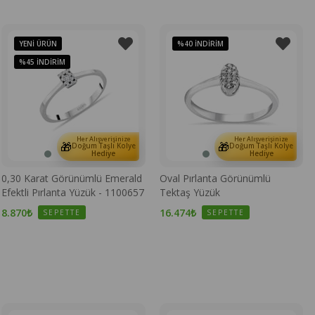
YENI ÜRÜN
%40
İNDIRIM
%45
İNDIRIM
Her Alışverişinize
Her Alışverişinize
🎁
🎁
Doğum Taşlı Kolye
Doğum Taşlı Kolye
Hediye
Hediye
0,30 Karat Görünümlü Emerald
Oval Pırlanta Görünümlü
Efektli Pırlanta Yüzük - 1100657
Tektaş Yüzük
8.870₺
16.474₺
SEPETTE
SEPETTE