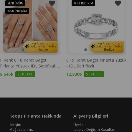
YENI ÜRÜN
%38
İNDIRIM
%50
İNDIRIM
Her Alışverişinize
Her Alışverişinize
🎁
🎁
Doğum Taşlı Kolye
Doğum Taşlı Kolye
Hediye
Hediye
F Renk 0,18 Karat Baget
0.19 Karat Baget Pırlanta Yüzük
Pırlanta Yüzük - IDL Sertifikalı -
- IDL Sertifikalı
1100670
8.640₺
12.830₺
SEPETTE
SEPETTE
Keops Pırlanta Hakkında
Alışveriş Bilgileri
İletişim
Üyelik
Mağazalarımız
İade ve Değişim Koşulları