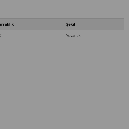
erraklık
Şekil
S
Yuvarlak