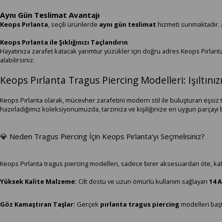
Aynı Gün Teslimat Avantajı
Keops Pırlanta
, seçili ürünlerde
aynı gün teslimat
hizmeti sunmaktadır.
Keops Pırlanta ile Şıklığınızı Taçlandırın
Hayatınıza zarafet katacak yarımtur yüzükler için doğru adres Keops Pırla
alabilirsiniz.
Keops Pırlanta Tragus Piercing Modelleri: Işıltınız
Keops Pırlanta olarak, mücevher zarafetini modern stil ile buluşturan eşsiz 
hazırladığımız koleksiyonumuzda, tarzınıza ve kişiliğinize en uygun parçayı 
💎 Neden Tragus Piercing İçin Keops Pırlanta'yı Seçmelisiniz?
Keops Pırlanta tragus piercing modelleri, sadece birer aksesuardan öte, kali
Yüksek Kalite Malzeme:
Cilt dostu ve uzun ömürlü kullanım sağlayan
14 A
Göz Kamaştıran Taşlar:
Gerçek
pırlanta tragus piercing
modelleri başt