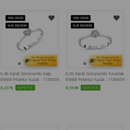
YENI ÜRÜN
YENI ÜRÜN
%45
İNDIRIM
%45
İNDIRIM
Her Alışverişinize
Her Alışverişinize
🎁
🎁
Doğum Taşlı Kolye
Doğum Taşlı Kolye
Hediye
Hediye
0,40 Karat Görünümlü Kalp
0,30 Karat Görünümlü Yuvarlak
Efektli Pırlanta Yüzük - 1100655
Efektli Pırlanta Yüzük - 1100654
8.237₺
8.554₺
SEPETTE
SEPETTE