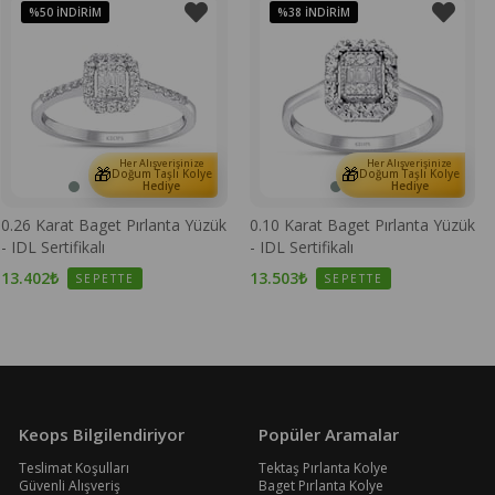
%50
İNDIRIM
%38
İNDIRIM
Her Alışverişinize
Her Alışverişinize
🎁
🎁
Doğum Taşlı Kolye
Doğum Taşlı Kolye
Hediye
Hediye
0.26 Karat Baget Pırlanta Yüzük
0.10 Karat Baget Pırlanta Yüzük
- IDL Sertifikalı
- IDL Sertifikalı
13.402₺
13.503₺
SEPETTE
SEPETTE
Keops Bilgilendiriyor
Popüler Aramalar
Teslimat Koşulları
Tektaş Pırlanta Kolye
Güvenli Alışveriş
Baget Pırlanta Kolye