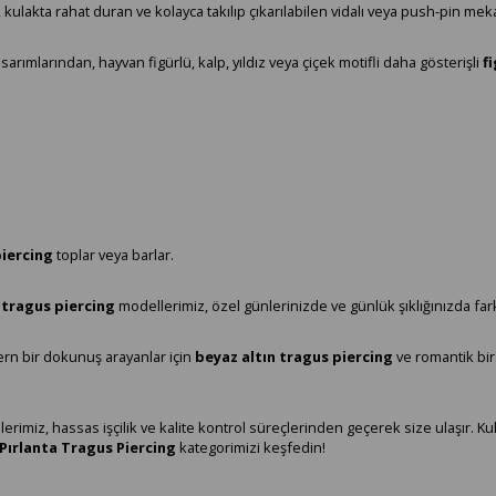
 kulakta rahat duran ve kolayca takılıp çıkarılabilen vidalı veya push-pin me
sarımlarından, hayvan figürlü, kalp, yıldız veya çiçek motifli daha gösterişli
f
piercing
toplar veya barlar.
 tragus piercing
modellerimiz, özel günlerinizde ve günlük şıklığınızda far
rn bir dokunuş arayanlar için
beyaz altın tragus piercing
ve romantik bir
erimiz, hassas işçilik ve kalite kontrol süreçlerinden geçerek size ulaşır. 
Pırlanta Tragus Piercing
kategorimizi keşfedin!