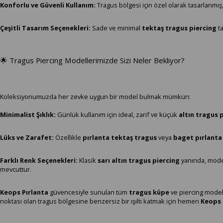
Konforlu ve Güvenli Kullanım:
Tragus bölgesi için özel olarak tasarlanmış,
Çeşitli Tasarım Seçenekleri:
Sade ve minimal
tektaş tragus piercing
ta
🌟 Tragus Piercing Modellerimizde Sizi Neler Bekliyor?
Koleksiyonumuzda her zevke uygun bir model bulmak mümkün:
Minimalist Şıklık:
Günlük kullanım için ideal, zarif ve küçük
altın tragus 
Lüks ve Zarafet:
Özellikle
pırlanta tektaş tragus
veya
baget pırlanta
Farklı Renk Seçenekleri:
Klasik
sarı altın tragus piercing
yanında, mode
mevcuttur.
Keops Pırlanta
güvencesiyle sunulan tüm
tragus küpe
ve piercing modell
noktası olan tragus bölgesine benzersiz bir ışıltı katmak için hemen
Keops 