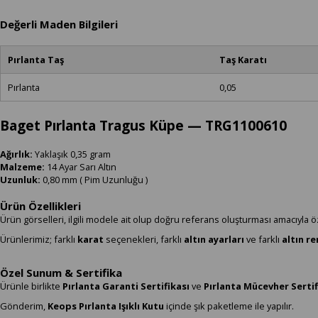
Değerli Maden Bilgileri
Pırlanta Taş
Taş Karatı
Pırlanta
0,05
Baget Pırlanta Tragus Küpe — TRG1100610
Ağırlık:
Yaklaşık 0,35 gram
Malzeme:
14 Ayar Sarı Altın
Uzunluk:
0,80 mm ( Pim Uzunluğu )
Ürün Özellikleri
Ürün görselleri, ilgili modele ait olup doğru referans oluşturması amacıyla ö
Ürünlerimiz; farklı
karat
seçenekleri, farklı
altın ayarları
ve farklı
altın r
Özel Sunum & Sertifika
Ürünle birlikte
Pırlanta Garanti Sertifikası
ve
Pırlanta Mücevher Sertif
Gönderim,
Keops Pırlanta Işıklı Kutu
içinde şık paketleme ile yapılır.