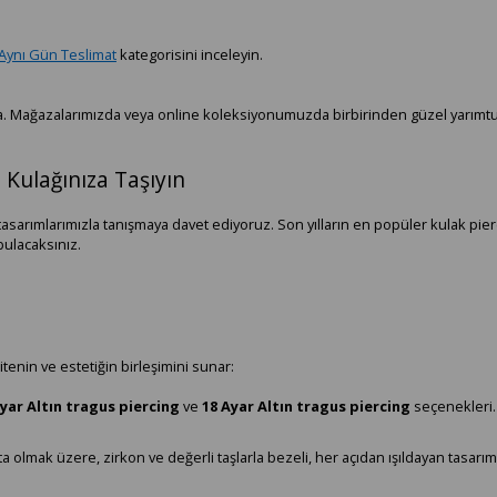
Aynı Gün Teslimat
kategorisini inceleyin.
nta. Mağazalarımızda veya online koleksiyonumuzda birbirinden güzel yarımt
ı Kulağınıza Taşıyın
tasarımlarımızla tanışmaya davet ediyoruz. Son yılların en popüler kulak pie
bulacaksınız.
tenin ve estetiğin birleşimini sunar:
yar Altın tragus piercing
ve
18 Ayar Altın tragus piercing
seçenekleri.
a olmak üzere, zirkon ve değerli taşlarla bezeli, her açıdan ışıldayan tasarım