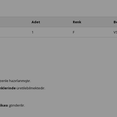
Adet
Renk
B
1
F
V
zenle hazırlanmıştır.
enklerinde
üretilebilmektedir.
ikası
gönderilir.