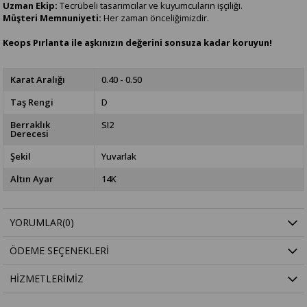
Uzman Ekip:
Tecrübeli tasarımcılar ve kuyumcuların işçiliği.
Müşteri Memnuniyeti:
Her zaman önceliğimizdir.
Keops Pırlanta ile aşkınızın değerini sonsuza kadar koruyun!
Karat Aralığı
0.40 - 0.50
Taş Rengi
D
Berraklık
SI2
Derecesi
Şekil
Yuvarlak
Altın Ayar
14K
YORUMLAR
(0)
ÖDEME SEÇENEKLERI
HIZMETLERIMIZ