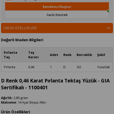
Randevu Oluştur
Canlı Destek
ÜRÜN ÖZELLIKLERI
Değerli Maden Bilgileri
Pırlanta
Taş
Adet
Renk
Berraklık
Şekil
Taş
Karatı
Pırlanta
0,46
1
D
SI2
Yuvarlak
D Renk 0,46 Karat Pırlanta Tektaş Yüzük - GIA
Sertifikalı - 1100401
Ağırlık:
2,80 gram
Malzeme:
14 Ayar Beyaz Altın
Ürün Özellikleri