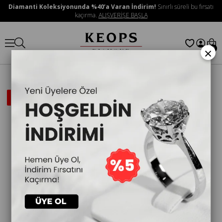
Diamanti Koleksiyonunda %40’a Varan İndirim!
Sınırlı süreli bu fırsatı
kaçırma.
ALIŞVERİŞE BAŞLA
×
0
İNDIRIMLI
ÜRÜN