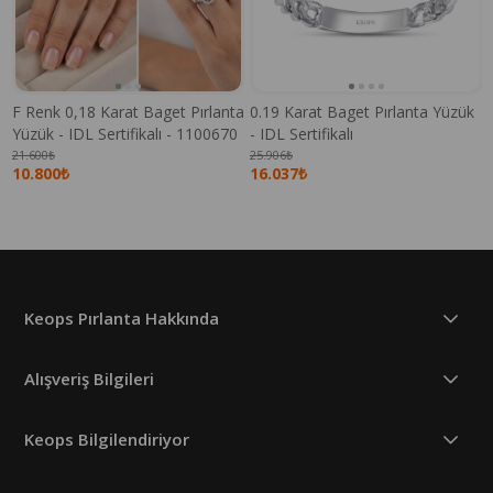
F Renk 0,18 Karat Baget Pırlanta
0.19 Karat Baget Pırlanta Yüzük
Yüzük - IDL Sertifikalı - 1100670
- IDL Sertifikalı
21.600₺
25.906₺
10.800₺
16.037₺
Keops Pırlanta Hakkında
Alışveriş Bilgileri
Keops Bilgilendiriyor