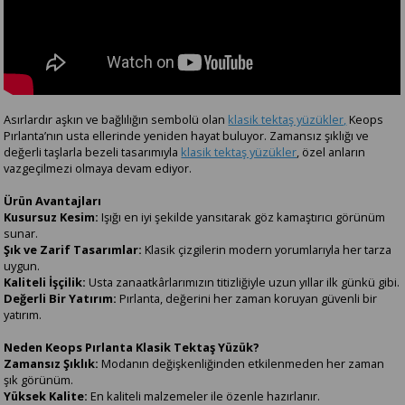
Asırlardır aşkın ve bağlılığın sembolü olan
klasik tektaş yüzükler,
Keops
Pırlanta’nın usta ellerinde yeniden hayat buluyor. Zamansız şıklığı ve
değerli taşlarla bezeli tasarımıyla
klasik tektaş yüzükler
, özel anların
vazgeçilmezi olmaya devam ediyor.
Ürün Avantajları
Kusursuz Kesim:
Işığı en iyi şekilde yansıtarak göz kamaştırıcı görünüm
sunar.
Şık ve Zarif Tasarımlar:
Klasik çizgilerin modern yorumlarıyla her tarza
uygun.
Kaliteli İşçilik:
Usta zanaatkârlarımızın titizliğiyle uzun yıllar ilk günkü gibi.
Değerli Bir Yatırım:
Pırlanta, değerini her zaman koruyan güvenli bir
yatırım.
Neden Keops Pırlanta Klasik Tektaş Yüzük?
Zamansız Şıklık:
Modanın değişkenliğinden etkilenmeden her zaman
şık görünüm.
Yüksek Kalite:
En kaliteli malzemeler ile özenle hazırlanır.