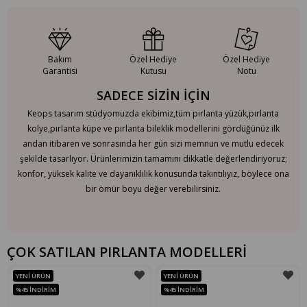
Bakım
Özel Hediye
Özel Hediye
Garantisi
Kutusu
Notu
SADECE SİZİN İÇİN
Keops tasarım stüdyomuzda ekibimiz,tüm pırlanta yüzük,pırlanta
kolye,pırlanta küpe ve pırlanta bileklik modellerini gördüğünüz ilk
andan itibaren ve sonrasında her gün sizi memnun ve mutlu edecek
şekilde tasarlıyor. Ürünlerimizin tamamını dikkatle değerlendiriyoruz;
konfor, yüksek kalite ve dayanıklılık konusunda takıntılıyız, böylece ona
bir ömür boyu değer verebilirsiniz.
ÇOK SATILAN PIRLANTA MODELLERİ
YENI ÜRÜN
YENI ÜRÜN
%45
İNDIRIM
%45
İNDIRIM