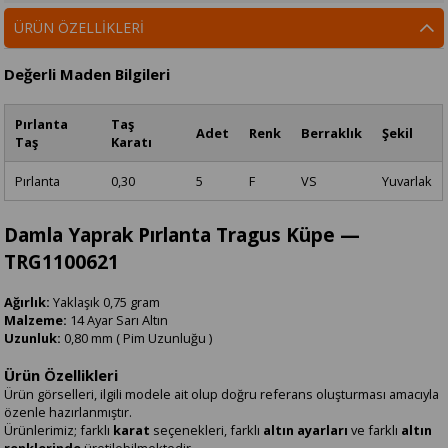
ÜRÜN ÖZELLIKLERI
Değerli Maden Bilgileri
Pırlanta
Taş
Adet
Renk
Berraklık
Şekil
Taş
Karatı
Pırlanta
0,30
5
F
VS
Yuvarlak
Damla Yaprak Pırlanta Tragus Küpe —
TRG1100621
Ağırlık:
Yaklaşık 0,75 gram
Malzeme:
14 Ayar Sarı Altın
Uzunluk:
0,80 mm ( Pim Uzunluğu )
Ürün Özellikleri
Ürün görselleri, ilgili modele ait olup doğru referans oluşturması amacıyla
özenle hazırlanmıştır.
Ürünlerimiz; farklı
karat
seçenekleri, farklı
altın ayarları
ve farklı
altın