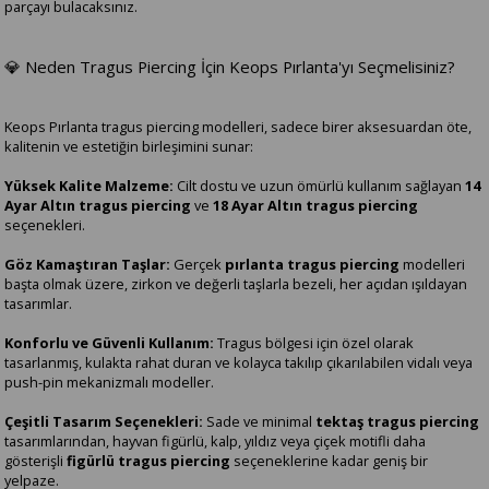
parçayı bulacaksınız.
💎 Neden Tragus Piercing İçin Keops Pırlanta'yı Seçmelisiniz?
Keops Pırlanta tragus piercing modelleri, sadece birer aksesuardan öte,
kalitenin ve estetiğin birleşimini sunar:
Yüksek Kalite Malzeme:
Cilt dostu ve uzun ömürlü kullanım sağlayan
14
Ayar Altın tragus piercing
ve
18 Ayar Altın tragus piercing
seçenekleri.
Göz Kamaştıran Taşlar:
Gerçek
pırlanta tragus piercing
modelleri
başta olmak üzere, zirkon ve değerli taşlarla bezeli, her açıdan ışıldayan
tasarımlar.
Konforlu ve Güvenli Kullanım:
Tragus bölgesi için özel olarak
tasarlanmış, kulakta rahat duran ve kolayca takılıp çıkarılabilen vidalı veya
push-pin mekanizmalı modeller.
Çeşitli Tasarım Seçenekleri:
Sade ve minimal
tektaş tragus piercing
tasarımlarından, hayvan figürlü, kalp, yıldız veya çiçek motifli daha
gösterişli
figürlü tragus piercing
seçeneklerine kadar geniş bir
yelpaze.