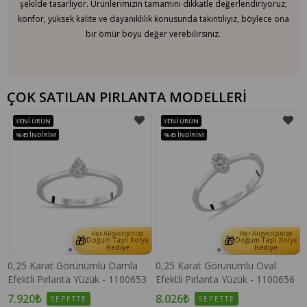
şekilde tasarlıyor. Ürünlerimizin tamamını dikkatle değerlendiriyoruz;
konfor, yüksek kalite ve dayanıklılık konusunda takıntılıyız, böylece ona
bir ömür boyu değer verebilirsiniz.
ÇOK SATILAN PIRLANTA MODELLERİ
YENI ÜRÜN
YENI ÜRÜN
%45
İNDIRIM
%45
İNDIRIM
Her Alışverişinize
Her Alışverişinize
🎁
🎁
e
Doğum Taşlı Kolye
Doğum Taşlı Kolye
Hediye
Hediye
0,25 Karat Görünümlü Damla
0,25 Karat Görünümlü Oval
Efektli Pırlanta Yüzük - 1100653
Efektli Pırlanta Yüzük - 1100656
7.920₺
8.026₺
SEPETTE
SEPETTE