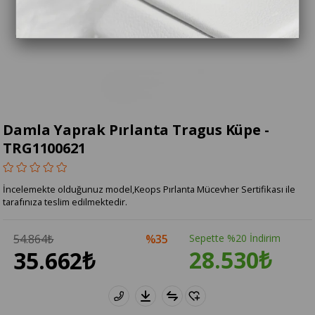
Damla Yaprak Pırlanta Tragus Küpe -
TRG1100621
İncelemekte olduğunuz model,Keops Pırlanta Mücevher Sertifikası ile
tarafınıza teslim edilmektedir.
54.864₺
35
Sepette %20 İndirim
28.530₺
35.662₺