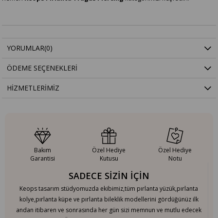
YORUMLAR
(0)
ÖDEME SEÇENEKLERI
HIZMETLERIMIZ
Bakım
Özel Hediye
Özel Hediye
Garantisi
Kutusu
Notu
SADECE SİZİN İÇİN
Keops tasarım stüdyomuzda ekibimiz,tüm pırlanta yüzük,pırlanta
kolye,pırlanta küpe ve pırlanta bileklik modellerini gördüğünüz ilk
andan itibaren ve sonrasında her gün sizi memnun ve mutlu edecek