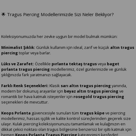
🌟 Tragus Piercing Modellerimizde Sizi Neler Bekliyor?
Koleksiyonumuzda her zevke uygun bir model bulmak mümkün:
Minimalist Şıklık:
Günlük kullanım için ideal, zarif ve küçük
altın tragus
piercing
toplar veya barlar.
Lüks ve Zarafet:
Özellikle
pırlanta tektaş tragus
veya
baget
pırlanta tragus piercing
modellerimiz, özel günlerinizde ve günlük
şıklığınızda fark yaratmanızı sağlayacak.
Farklı Renk Seçenekleri:
Klasik
sarı altın tragus piercing
yanında,
modern bir dokunuş arayanlar için
beyaz altın tragus piercing
ve
romantik bir hava katmak isteyenler için
rosegold tragus piercing
seçenekleri de mevcuttur.
Keops Pırlanta
güvencesiyle sunulan tüm
tragus küpe
ve piercing
modellerimiz, hassas işçilik ve kalite kontrol süreçlerinden geçerek size
ulaşır. Kulak piercing koleksiyonunuzu tamamlamak ve kulağınızın en
dikkat çekici noktası olan tragus bölgesine benzersiz bir ışıltı katmak için
hemen
Keops Pırlanta Tragus Piercing
kategorimizi keşfedin!