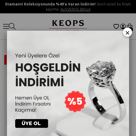
Diamanti Koleksiyonunda %40’a Varan İndirim!
Sınırlı süreli bu fırsatı
kaçırma.
ALIŞVERİŞE BAŞLA
×
0
İNDIRIMLI
ÜRÜN