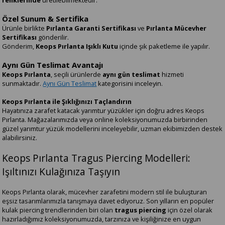
renklerinde
üretilebilmektedir.
Özel Sunum & Sertifika
Ürünle birlikte
Pırlanta Garanti Sertifikası
ve
Pırlanta Mücevher
Sertifikası
gönderilir.
Gönderim,
Keops Pırlanta Işıklı Kutu
içinde şık paketleme ile yapılır.
Aynı Gün Teslimat Avantajı
Keops Pırlanta
, seçili ürünlerde
aynı gün teslimat
hizmeti
sunmaktadır.
Aynı Gün Teslimat
kategorisini inceleyin.
Keops Pırlanta ile Şıklığınızı Taçlandırın
Hayatınıza zarafet katacak yarımtur yüzükler için doğru adres Keops
Pırlanta. Mağazalarımızda veya online koleksiyonumuzda birbirinden
güzel yarımtur yüzük modellerini inceleyebilir, uzman ekibimizden destek
alabilirsiniz.
Keops Pırlanta Tragus Piercing Modelleri:
Işıltınızı Kulağınıza Taşıyın
Keops Pırlanta olarak, mücevher zarafetini modern stil ile buluşturan
eşsiz tasarımlarımızla tanışmaya davet ediyoruz. Son yılların en popüler
kulak piercing trendlerinden biri olan
tragus piercing
için özel olarak
hazırladığımız koleksiyonumuzda, tarzınıza ve kişiliğinize en uygun