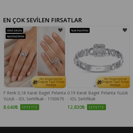
EN ÇOK SEVİLEN FIRSATLAR
YENI ÜRÜN
%38
İNDIRIM
%50
İNDIRIM
Her Alışverişinize
Her Alışverişinize
🎁
🎁
e
Doğum Taşlı Kolye
Doğum Taşlı Kolye
Hediye
Hediye
F Renk 0,18 Karat Baget Pırlanta
0.19 Karat Baget Pırlanta Yüzük
Yüzük - IDL Sertifikalı - 1100670
- IDL Sertifikalı
8.640₺
12.830₺
SEPETTE
SEPETTE