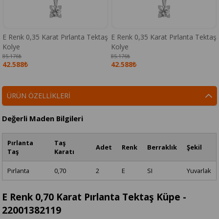
E Renk 0,35 Karat Pırlanta Tektaş
E Renk 0,35 Karat Pırlanta Tektaş
Kolye
Kolye
85.176₺
85.176₺
42.588₺
42.588₺
ÜRÜN ÖZELLIKLERI
Değerli Maden Bilgileri
Pırlanta
Taş
Adet
Renk
Berraklık
Şekil
Taş
Karatı
Pırlanta
0,70
2
E
SI
Yuvarlak
E Renk 0,70 Karat Pırlanta Tektaş Küpe -
22001382119