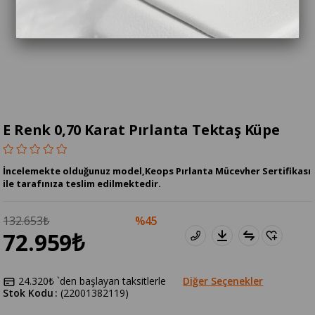
E Renk 0,70 Karat Pırlanta Tektaş Küpe
İncelemekte olduğunuz model,Keops Pırlanta Mücevher Sertifikası
ile tarafınıza teslim edilmektedir.
132.653₺
45
72.959₺
24.320₺
`den başlayan taksitlerle
Diğer Seçenekler
Stok Kodu
(22001382119)