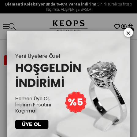
Diamanti Koleksiyonunda %40’a Varan İndirim!
Sınırlı süreli bu fırsatı
kaçırma.
ALIŞVERİŞE BAŞLA
×
0
İNDIRIMLI
ÜRÜN