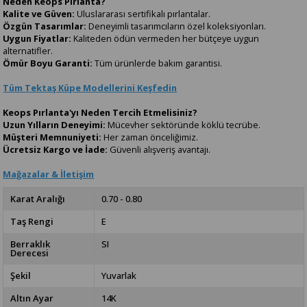
Neden Keops Pırlanta?
Kalite ve Güven:
Uluslararası sertifikalı pırlantalar.
Özgün Tasarımlar:
Deneyimli tasarımcıların özel koleksiyonları.
Uygun Fiyatlar:
Kaliteden ödün vermeden her bütçeye uygun
alternatifler.
Ömür Boyu Garanti:
Tüm ürünlerde bakım garantisi.
Tüm Tektaş Küpe Modellerini Keşfedin
Keops Pırlanta'yı Neden Tercih Etmelisiniz?
Uzun Yılların Deneyimi:
Mücevher sektöründe köklü tecrübe.
Müşteri Memnuniyeti:
Her zaman önceliğimiz.
Ücretsiz Kargo ve İade:
Güvenli alışveriş avantajı.
Mağazalar & İletişim
Karat Aralığı
0.70 - 0.80
Taş Rengi
E
Berraklık
SI
Derecesi
Şekil
Yuvarlak
Altın Ayar
14K