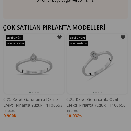
bir ömür boyu değer verebilirsiniz.
ÇOK SATILAN PIRLANTA MODELLERİ
YENI ÜRÜN
YENI ÜRÜN
%45
İNDIRIM
%45
İNDIRIM
0,25 Karat Görünümlü Damla
0,25 Karat Görünümlü Oval
Efektli Pırlanta Yüzük - 1100653
Efektli Pırlanta Yüzük - 1100656
18.000₺
18.240₺
9.900₺
10.032₺