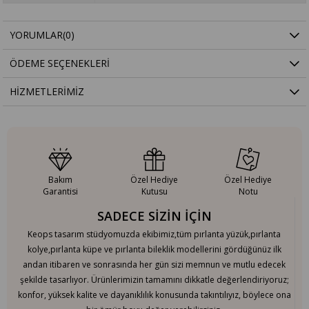
YORUMLAR
(0)
ÖDEME SEÇENEKLERI
HIZMETLERIMIZ
Bakım
Özel Hediye
Özel Hediye
Garantisi
Kutusu
Notu
SADECE SİZİN İÇİN
Keops tasarım stüdyomuzda ekibimiz,tüm pırlanta yüzük,pırlanta
kolye,pırlanta küpe ve pırlanta bileklik modellerini gördüğünüz ilk
andan itibaren ve sonrasında her gün sizi memnun ve mutlu edecek
şekilde tasarlıyor. Ürünlerimizin tamamını dikkatle değerlendiriyoruz;
konfor, yüksek kalite ve dayanıklılık konusunda takıntılıyız, böylece ona