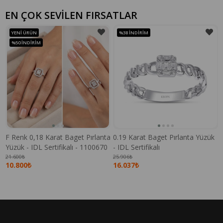
EN ÇOK SEVİLEN FIRSATLAR
YENI ÜRÜN
%38
İNDIRIM
%50
İNDIRIM
F Renk 0,18 Karat Baget Pırlanta
0.19 Karat Baget Pırlanta Yüzük
Yüzük - IDL Sertifikalı - 1100670
- IDL Sertifikalı
21.600₺
25.906₺
10.800₺
16.037₺