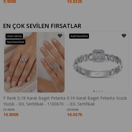
9.900₺
10.032₺
EN ÇOK SEVİLEN FIRSATLAR
YENI ÜRÜN
%38
İNDIRIM
%50
İNDIRIM
F Renk 0,18 Karat Baget Pırlanta
0.19 Karat Baget Pırlanta Yüzük
Yüzük - IDL Sertifikalı - 1100670
- IDL Sertifikalı
21.600₺
25.906₺
10.800₺
16.037₺