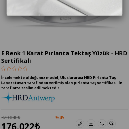
E Renk 1 Karat Pırlanta Tektaş Yüzük - HRD
Sertifikalı
İncelemekte olduğunuz model, Uluslararası HRD Pırlanta Taş
Laboratuvarı tarafından verilmiş olan pırlanta taş sertifikası ile
tarafınıza teslim edilmektedir.
320.040₺
45
176.022₺