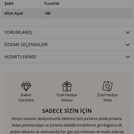
Şekil
Yuvarlak
Altın Ayar
18K
YORUMLAR
(0)
ÖDEME SEÇENEKLERI
HIZMETLERIMIZ
Bakım
Özel Hediye
Özel Hediye
Garantisi
Kutusu
Notu
SADECE SİZİN İÇİN
Keops tasarım stüdyomuzda ekibimiz,tüm pırlanta yüzük,pırlanta
kolye,pırlanta küpe ve pırlanta bileklik modellerini gördüğünüz ilk
andan itibaren ve sonrasında her gün sizi memnun ve mutlu edecek