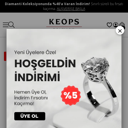
Diamanti Koleksiyonunda %40’a Varan İndirim!
Sınırlı süreli bu fırsatı
kaçırma.
ALIŞVERİŞE BAŞLA
×
0
İNDIRIMLI
ÜRÜN