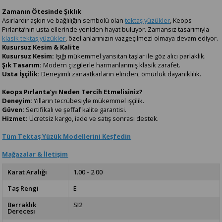
Zamanın Ötesinde Şıklık
Asırlardır aşkın ve bağlılığın sembolü olan
tektaş yüzükler
, Keops
Pırlanta’nın usta ellerinde yeniden hayat buluyor. Zamansız tasarımıyla
klasik tektaş yüzükler
, özel anlarınızın vazgeçilmezi olmaya devam ediyor.
Kusursuz Kesim & Kalite
Kusursuz Kesim:
Işığı mükemmel yansıtan taşlar ile göz alıcı parlaklık.
Şık Tasarım:
Modern çizgilerle harmanlanmış klasik zarafet.
Usta İşçilik:
Deneyimli zanaatkarların elinden, ömürlük dayanıklılık.
Keops Pırlanta’yı Neden Tercih Etmelisiniz?
Deneyim:
Yılların tecrübesiyle mükemmel işçilik.
Güven:
Sertifikalı ve şeffaf kalite garantisi.
Hizmet:
Ücretsiz kargo, iade ve satış sonrası destek.
Tüm Tektaş Yüzük Modellerini Keşfedin
Mağazalar & İletişim
Karat Aralığı
1.00 - 2.00
Taş Rengi
E
Berraklık
SI2
Derecesi