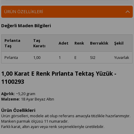
ÜRÜN ÖZELLIKLERI
Değerli Maden Bilgileri
Pırlanta
Taş
Adet
Renk
Berraklık
Şekil
Taş
Karatı
Pırlanta
1,00
1
E
SI2
Yuvarlak
1,00 Karat E Renk Pırlanta Tektaş Yüzük -
1100293
Ağırlık:
~5,20 gram
Malzeme:
18 Ayar Beyaz Altın
Ürün Özellikleri
Ürün görselleri, modele ait olup referans amacıyla titizlikle hazırlanmıştır.
Manken parmak ölçüsü 11 numaradır.
Farklı karat, altın ayarı veya renk seçenekleriyle üretilebilir.