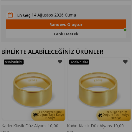
14 Ağustos 2026 Cuma
En Geç
Randevu Oluştur
Canlı Destek
BİRLİKTE ALABİLECEĞİNİZ ÜRÜNLER
%50
İNDIRIM
%50
İNDIRIM
Her Alışverişinize
Her Alışverişinize
🎁
🎁
Doğum Taşlı Kolye
Doğum Taşlı Kolye
Hediye
Hediye
Kadın Klasik Düz Alyans 10,00
Kadın Klasik Düz Alyans 10,00
mm.
mm.