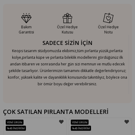
Bakım
Özel Hediye
Özel Hediye
Garantisi
Kutusu
Notu
SADECE SİZİN İÇİN
Keops tasarım stüdyomuzda ekibimiz,tüm pırlanta yüzük,pırlanta
kolye,pırlanta küpe ve pırlanta bileklik modellerini gördüğünüz ilk
andan itibaren ve sonrasında her gün sizi memnun ve mutlu edecek
şekilde tasarlıyor. Ürünlerimizin tamamını dikkatle değerlendiriyoruz;
konfor, yüksek kalite ve dayanıklılık konusunda takıntılıyız, böylece ona
bir ömür boyu değer verebilirsiniz.
ÇOK SATILAN PIRLANTA MODELLERİ
YENI ÜRÜN
YENI ÜRÜN
%45
İNDIRIM
%45
İNDIRIM