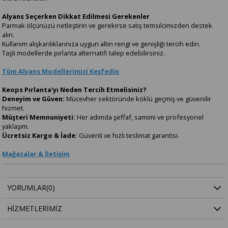
Alyans Seçerken Dikkat Edilmesi Gerekenler
Parmak ölçünüzü netleştirin ve gerekirse satış temsilcimizden destek
alın.
Kullanım alışkanlıklarınıza uygun altın rengi ve genişliği tercih edin.
Taşlı modellerde pırlanta alternatifi talep edebilirsiniz.
Tüm Alyans Modellerimizi Keşfedin
Keops Pırlanta'yı Neden Tercih Etmelisiniz?
Deneyim ve Güven:
Mücevher sektöründe köklü geçmiş ve güvenilir
hizmet.
Müşteri Memnuniyeti:
Her adımda şeffaf, samimi ve profesyonel
yaklaşım.
Ücretsiz Kargo & İade:
Güvenli ve hızlı teslimat garantisi.
Mağazalar & İletişim
YORUMLAR
(0)
HIZMETLERIMIZ