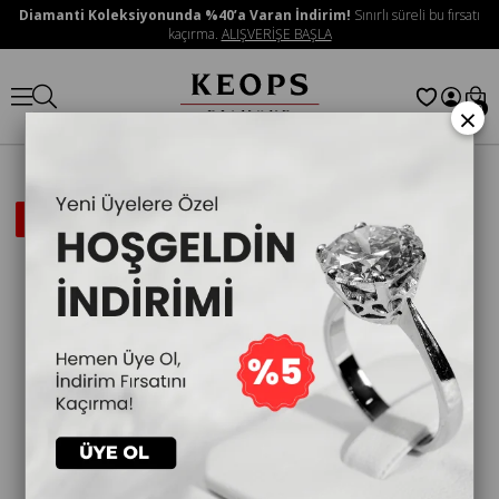
Diamanti Koleksiyonunda %40’a Varan İndirim!
Sınırlı süreli bu fırsatı
kaçırma.
ALIŞVERİŞE BAŞLA
×
0
İNDIRIMLI
ÜRÜN