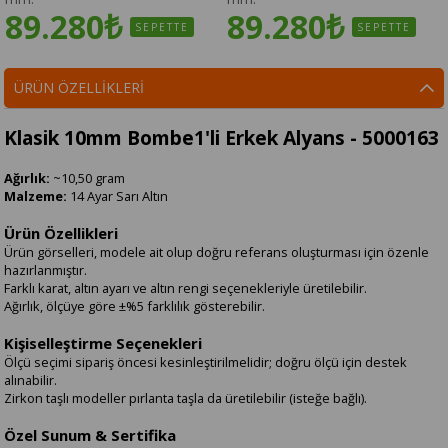
89.280₺
89.280₺
SEPETTE
SEPETTE
ÜRÜN ÖZELLIKLERI
Klasik 10mm Bombe1'li Erkek Alyans - 5000163
Ağırlık:
~10,50 gram
Malzeme:
14 Ayar Sarı Altın
Ürün Özellikleri
Ürün görselleri, modele ait olup doğru referans oluşturması için özenle
hazırlanmıştır.
Farklı karat, altın ayarı ve altın rengi seçenekleriyle üretilebilir.
Ağırlık, ölçüye göre ±%5 farklılık gösterebilir.
Kişiselleştirme Seçenekleri
Ölçü seçimi sipariş öncesi kesinleştirilmelidir; doğru ölçü için destek
alınabilir.
Zirkon taşlı modeller pırlanta taşla da üretilebilir (isteğe bağlı).
Özel Sunum & Sertifika