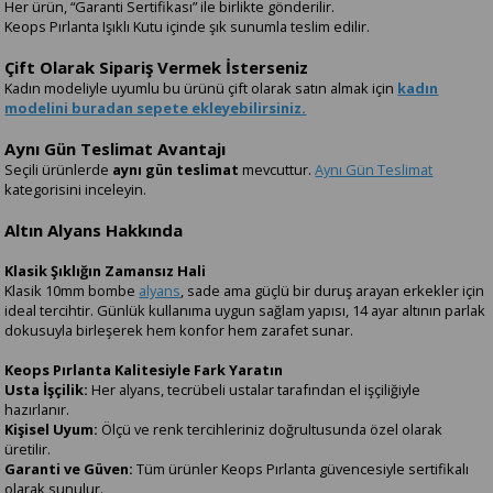
Her ürün, “Garanti Sertifikası” ile birlikte gönderilir.
Keops Pırlanta Işıklı Kutu içinde şık sunumla teslim edilir.
Çift Olarak Sipariş Vermek İsterseniz
Kadın modeliyle uyumlu bu ürünü çift olarak satın almak için
kadın
modelini buradan sepete ekleyebilirsiniz.
Aynı Gün Teslimat Avantajı
Seçili ürünlerde
aynı gün teslimat
mevcuttur.
Aynı Gün Teslimat
kategorisini inceleyin.
Altın Alyans Hakkında
Klasik Şıklığın Zamansız Hali
Klasik 10mm bombe
alyans
, sade ama güçlü bir duruş arayan erkekler için
ideal tercihtir. Günlük kullanıma uygun sağlam yapısı, 14 ayar altının parlak
dokusuyla birleşerek hem konfor hem zarafet sunar.
Keops Pırlanta Kalitesiyle Fark Yaratın
Usta İşçilik:
Her alyans, tecrübeli ustalar tarafından el işçiliğiyle
hazırlanır.
Kişisel Uyum:
Ölçü ve renk tercihleriniz doğrultusunda özel olarak
üretilir.
Garanti ve Güven:
Tüm ürünler Keops Pırlanta güvencesiyle sertifikalı
olarak sunulur.