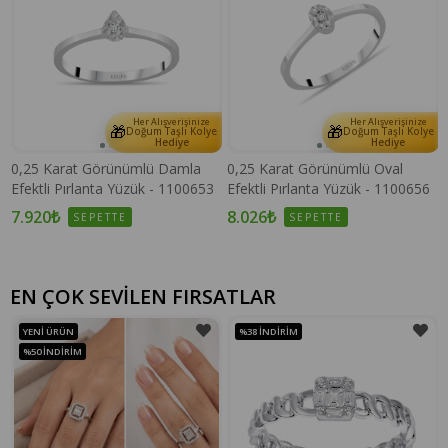
Her Alışverişinize
Her Alışverişinize
🎁
🎁
e
Doğum Taşlı Kolye
Doğum Taşlı Kolye
Hediye
Hediye
0,25 Karat Görünümlü Damla
0,25 Karat Görünümlü Oval
Efektli Pırlanta Yüzük - 1100653
Efektli Pırlanta Yüzük - 1100656
7.920₺
8.026₺
SEPETTE
SEPETTE
EN ÇOK SEVİLEN FIRSATLAR
YENI ÜRÜN
%38
İNDIRIM
%50
İNDIRIM