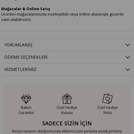
Mağazalar & Online Satış
Ürünleri mağazalarımızda inceleyebilir veya online alışverişle güvenle
satın alabilirsiniz.
YORUMLAR
(0)
ÖDEME SEÇENEKLERI
HIZMETLERIMIZ
Bakım
Özel Hediye
Özel Hediye
Garantisi
Kutusu
Notu
SADECE SİZİN İÇİN
Keops tasarım stüdyomuzda ekibimiz,tüm pırlanta yüzük,pırlanta