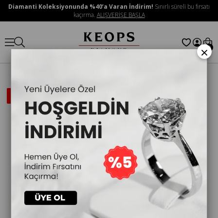
Diamanti Koleksiyonunda %40’a Varan İndirim!
Sınırlı süreli bu fırsatı
kaçırma.
ALIŞVERİŞE BAŞLA
×
0
İNDIRIMLI
ÜRÜN