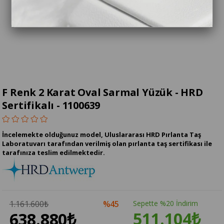
F Renk 2 Karat Oval Sarmal Yüzük - HRD
Sertifikalı - 1100639
İncelemekte olduğunuz model, Uluslararası HRD Pırlanta Taş
Laboratuvarı tarafından verilmiş olan pırlanta taş sertifikası ile
tarafınıza teslim edilmektedir.
1.161.600₺
45
Sepette %20 İndirim
511.104₺
638.880₺