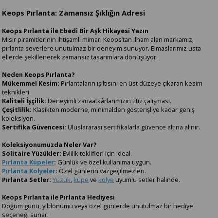
Keops Pırlanta: Zamansız Şıklığın Adresi
Keops Pırlanta ile Ebedi Bir Aşk Hikayesi Yazın
Mısır piramitlerinin ihtişamlı mimarı Keops’tan ilham alan markamız,
pırlanta severlere unutulmaz bir deneyim sunuyor. Elmaslarımız usta
ellerde şekillenerek zamansız tasarımlara dönüşüyor.
Neden Keops Pırlanta?
Mükemmel Kesim:
Pırlantaların ışıltısını en üst düzeye çıkaran kesim
teknikleri.
Kaliteli İşçilik:
Deneyimli zanaatkârlarımızın titiz çalışması.
Çeşitlilik:
Klasikten moderne, minimalden gösterişliye kadar geniş
koleksiyon.
Sertifika Güvencesi:
Uluslararası sertifikalarla güvence altına alınır.
Koleksiyonumuzda Neler Var?
Solitaire Yüzükler:
Evlilik teklifleri için ideal.
Pırlanta Küpeler
:
Günlük ve özel kullanıma uygun.
Pırlanta Kolyeler
:
Özel günlerin vazgeçilmezleri.
Pırlanta Setler:
Yüzük
,
küpe
ve
kolye
uyumlu setler halinde.
Keops Pırlanta ile Pırlanta Hediyesi
Doğum günü, yıldönümü veya özel günlerde unutulmaz bir hediye
seçeneği sunar.