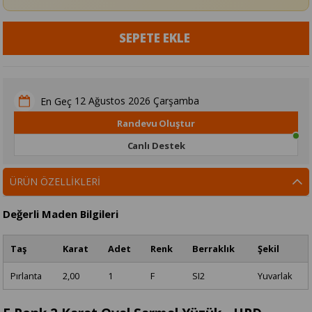
12 Ağustos 2026 Çarşamba
En Geç
Randevu Oluştur
Canlı Destek
ÜRÜN ÖZELLIKLERI
Değerli Maden Bilgileri
Taş
Karat
Adet
Renk
Berraklık
Şekil
Pırlanta
2,00
1
F
SI2
Yuvarlak