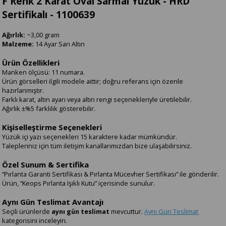
F Renk 2 Karat Oval Sarmal Yüzük - HRD
Sertifikalı - 1100639
Ağırlık:
~3,00 gram
Malzeme:
14 Ayar Sarı Altın
Ürün Özellikleri
Manken ölçüsü: 11 numara.
Ürün görselleri ilgili modele aittir; doğru referans için özenle
hazırlanmıştır.
Farklı karat, altın ayarı veya altın rengi seçenekleriyle üretilebilir.
Ağırlık ±%5 farklılık gösterebilir.
Kişiselleştirme Seçenekleri
Yüzük içi yazı seçenekleri 15 karaktere kadar mümkündür.
Talepleriniz için tüm iletişim kanallarımızdan bize ulaşabilirsiniz.
Özel Sunum & Sertifika
“Pırlanta Garanti Sertifikası & Pırlanta Mücevher Sertifikası” ile gönderilir.
Ürün, “Keops Pırlanta Işıklı Kutu” içerisinde sunulur.
Aynı Gün Teslimat Avantajı
Seçili ürünlerde
aynı gün teslimat
mevcuttur.
Aynı Gün Teslimat
kategorisini inceleyin.