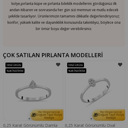
kolye,pırlanta küpe ve pırlanta bileklik modellerini gördüğünüz ilk
andan itibaren ve sonrasında her gün sizi memnun ve mutlu edecek
şekilde tasarlıyor. Ürünlerimizin tamamını dikkatle değerlendiriyoruz;
konfor, yüksek kalite ve dayanıklılık konusunda takıntılıyız, böylece ona
bir ömür boyu değer verebilirsiniz.
ÇOK SATILAN PIRLANTA MODELLERİ
YENI ÜRÜN
YENI ÜRÜN
%45
İNDIRIM
%45
İNDIRIM
Her Alışverişinize
Her Alışverişinize
🎁
🎁
e
Doğum Taşlı Kolye
Doğum Taşlı Kolye
Hediye
Hediye
0,25 Karat Görünümlü Damla
0,25 Karat Görünümlü Oval