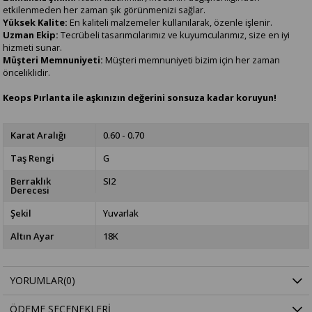
etkilenmeden her zaman şık görünmenizi sağlar.
Yüksek Kalite:
En kaliteli malzemeler kullanılarak, özenle işlenir.
Uzman Ekip:
Tecrübeli tasarımcılarımız ve kuyumcularımız, size en iyi
hizmeti sunar.
Müşteri Memnuniyeti:
Müşteri memnuniyeti bizim için her zaman
önceliklidir.
Keops Pırlanta ile aşkınızın değerini sonsuza kadar koruyun!
Karat Aralığı
0.60 - 0.70
Taş Rengi
G
Berraklık
SI2
Derecesi
Şekil
Yuvarlak
Altın Ayar
18K
YORUMLAR
(0)
ÖDEME SEÇENEKLERI