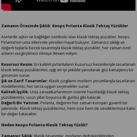
Zamanın Ötesinde Şıklık: Keops Pırlanta Klasik Tektaş Yüzükler
Asırlardır aşkın ve bağlılığın sembolü olan klasik tektaş yüzükler, Keops
Pırlanta’nın usta ellerinde yeniden hayat buluyor. Zamansız şıklığı ve
değerli taşlarla bezeli tasarımıyla klasik tektaş yüzükler, her zaman özel
anların vazgeçilmezi olmaya devam ediyor.
Kusursuz Kesim:
En kaliteli pırlantaların kusursuz kesimleriyle tasarlanan
klasik tektaş yüzüklerimiz, ışığı en iyi şekilde yansıtarak göz kamaştırıcı bir
görünüm sunar.
Şık ve Zarif Tasarımlar:
Klasik çizgilerin modern yorumlarıyla tasarlanan
modellerimiz, her tarza uygun seçenekler sunar.
Kaliteli İşçilik:
Usta zanaatkarlarımızın özenle hazırladığı klasik tektaş
yüzüklerimiz, uzun yıllar boyunca ilk günkü gibi kalacak.
Değerli Bir Yatırım:
Pırlanta, değerini her zaman koruyan güvenli bir
yatırımdır. Klasik tektaş yüzükleriniz, hem size hem de sevdiklerinize kalıcı
bir değer katacaktır.
Neden Keops Pırlanta Klasik Tektaş Yüzük?
Zamansız Şıklık:
Klasik tasarımlar, modanın değişkenliğinden