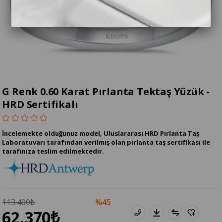
G Renk 0.60 Karat Pırlanta Tektaş Yüzük -
HRD Sertifikalı
İncelemekte olduğunuz model, Uluslararası HRD Pırlanta Taş
Laboratuvarı tarafından verilmiş olan pırlanta taş sertifikası ile
tarafınıza teslim edilmektedir.
113.400₺
45
62.370₺