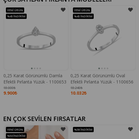
YENI ÜRÜN
YENI ÜRÜN
%45
İNDIRIM
%45
İNDIRIM
0,25 Karat Görünümlü Damla
0,25 Karat Görünümlü Oval
Efektli Pırlanta Yüzük - 1100653
Efektli Pırlanta Yüzük - 1100656
18.000₺
18.240₺
9.900₺
10.032₺
EN ÇOK SEVİLEN FIRSATLAR
YENI ÜRÜN
%38
İNDIRIM
%50
İNDIRIM