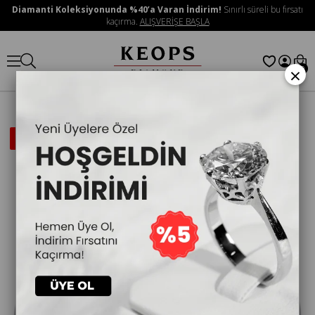
Diamanti Koleksiyonunda %40’a Varan İndirim!
Sınırlı süreli bu fırsatı
kaçırma.
ALIŞVERİŞE BAŞLA
×
0
İNDIRIMLI
ÜRÜN