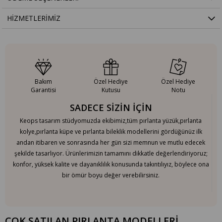
HIZMETLERIMIZ
Bakım
Özel Hediye
Özel Hediye
Garantisi
Kutusu
Notu
SADECE SİZİN İÇİN
Keops tasarım stüdyomuzda ekibimiz,tüm pırlanta yüzük,pırlanta
kolye,pırlanta küpe ve pırlanta bileklik modellerini gördüğünüz ilk
andan itibaren ve sonrasında her gün sizi memnun ve mutlu edecek
şekilde tasarlıyor. Ürünlerimizin tamamını dikkatle değerlendiriyoruz;
konfor, yüksek kalite ve dayanıklılık konusunda takıntılıyız, böylece ona
bir ömür boyu değer verebilirsiniz.
ÇOK SATILAN PIRLANTA MODELLERİ