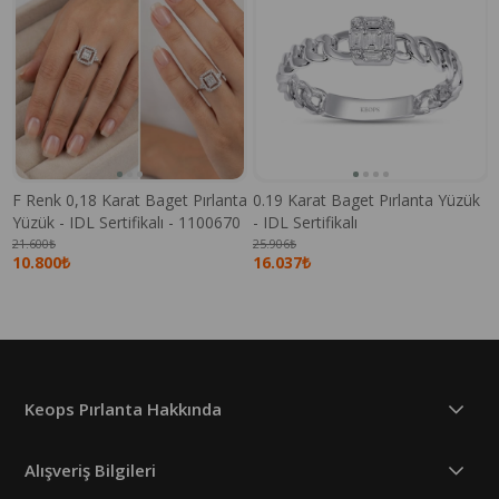
F Renk 0,18 Karat Baget Pırlanta
0.19 Karat Baget Pırlanta Yüzük
Yüzük - IDL Sertifikalı - 1100670
- IDL Sertifikalı
21.600₺
25.906₺
10.800₺
16.037₺
Keops Pırlanta Hakkında
Alışveriş Bilgileri