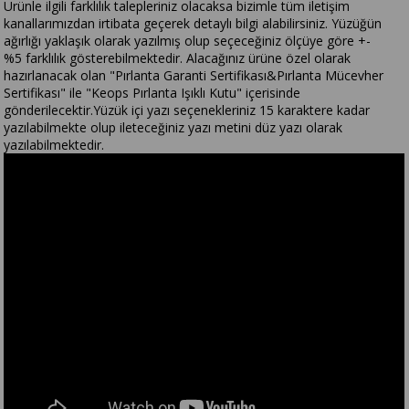
Ürünle ilgili farklılık talepleriniz olacaksa bizimle tüm iletişim
kanallarımızdan irtibata geçerek detaylı bilgi alabilirsiniz. Yüzüğün
ağırlığı yaklaşık olarak yazılmış olup seçeceğiniz ölçüye göre +-
%5 farklılık gösterebilmektedir. Alacağınız ürüne özel olarak
hazırlanacak olan "Pırlanta Garanti Sertifikası&Pırlanta Mücevher
Sertifikası" ile "Keops Pırlanta Işıklı Kutu" içerisinde
gönderilecektir.Yüzük içi yazı seçenekleriniz 15 karaktere kadar
yazılabilmekte olup ileteceğiniz yazı metini düz yazı olarak
yazılabilmektedir.