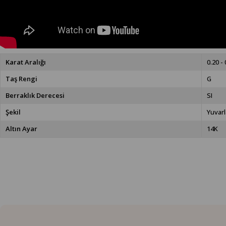
Karat Aralığı
0.20 - 
Taş Rengi
G
Berraklık Derecesi
SI
Şekil
Yuvarl
Altın Ayar
14K