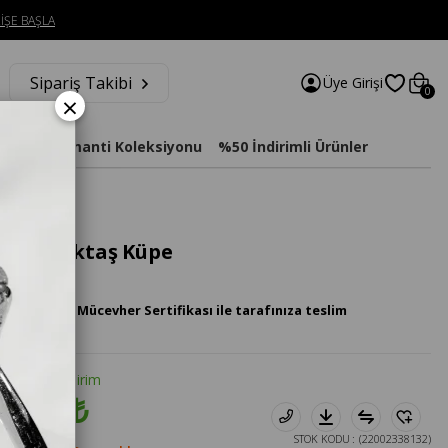
İŞE BAŞLA
Sipariş Takibi
Üye Girişi
0
×
imat
Diamanti Koleksiyonu
%50 İndirimli Ürünler
lanta Tektaş Küpe
 Pırlanta Mücevher Sertifikası ile tarafınıza teslim
tte %20 İndirim
4.922₺
STOK KODU
(22002338132)