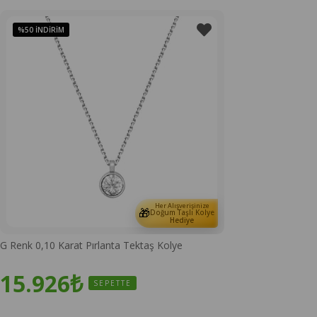
%50
İNDIRIM
Her Alışverişinize
🎁
Doğum Taşlı Kolye
Hediye
G Renk 0,10 Karat Pırlanta Tektaş Kolye
15.926₺
SEPETTE