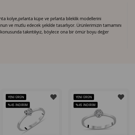
 kolye,pırlanta küpe ve pırlanta bileklik modellerini
nun ve mutlu edecek şekilde tasarlıyor. Ürünlerimizin tamamını
ık konusunda takıntılıyız, böylece ona bir ömür boyu değer
YENI ÜRÜN
YENI ÜRÜN
%45
İNDIRIM
%45
İNDIRIM