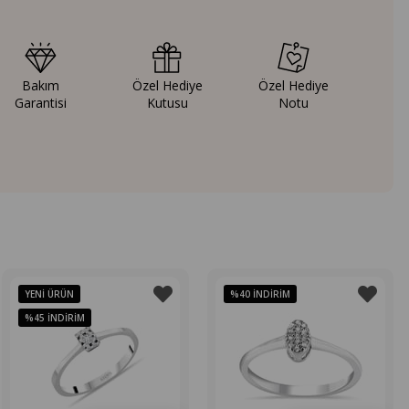
Bakım
Özel Hediye
Özel Hediye
Garantisi
Kutusu
Notu
YENI ÜRÜN
%40
İNDIRIM
%45
İNDIRIM