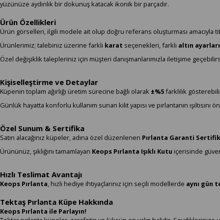
yüzünüze aydınlık bir dokunuş katacak ikonik bir parçadır.
Ürün Özellikleri
Ürün görselleri, ilgili modele ait olup doğru referans oluşturması amacıyla titi
Ürünlerimiz; talebiniz üzerine farklı
karat
seçenekleri, farklı
altın ayarları
Özel değişiklik talepleriniz için müşteri danışmanlarımızla iletişime geçebilirs
Kişiselleştirme ve Detaylar
Küpenin toplam ağırlığı üretim sürecine bağlı olarak
±%5
farklılık gösterebili
Günlük hayatta konforlu kullanım sunan kilit yapısı ve pırlantanın ışıltısını
Özel Sunum & Sertifika
Satın alacağınız küpeler, adına özel düzenlenen
Pırlanta Garanti Sertifi
Ürününüz, şıklığını tamamlayan
Keops Pırlanta Işıklı Kutu
içerisinde güvenl
Hızlı Teslimat Avantajı
Keops Pırlanta
, hızlı hediye ihtiyaçlarınız için seçili modellerde
aynı gün t
Tektaş Pırlanta Küpe Hakkında
Keops Pırlanta ile Parlayın!
Tektaş pırlanta küpeler, zarafetin ve lüksün en yalın halidir. Sevdiklerinize