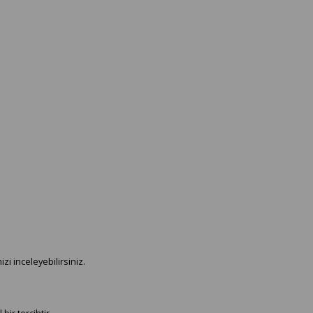
zi inceleyebilirsiniz.
ir tercihtir.