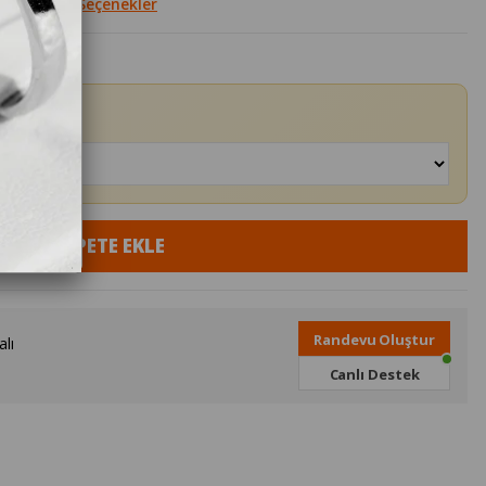
le
Diğer Seçenekler
Randevu Oluştur
lı
Canlı Destek