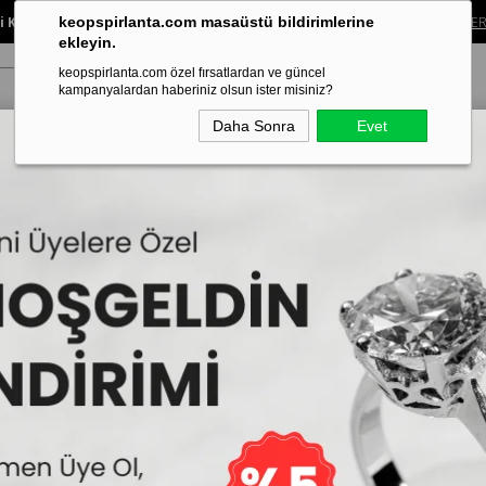
 Koleksiyonunda %40’a Varan İndirim!
Sınırlı süreli bu fırsatı kaçırma.
ALIŞVER
keopspirlanta.com masaüstü bildirimlerine
ekleyin.
keopspirlanta.com özel fırsatlardan ve güncel
kampanyalardan haberiniz olsun ister misiniz?
Daha Sonra
Evet
ye
Küpe
Bileklik
Alyans
Tragus Piercing
Aynı Gün Tesl
0 Karat Pırlanta Tektaş Küpe
G Renk 0,20 Karat Pır
İncelemekte olduğunuz model,Keops
edilmektedir.
56.640₺
45
Sepe
2
31.152₺