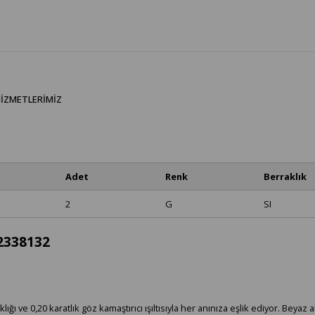
IZMETLERIMIZ
Adet
Renk
Berraklık
2
G
SI
02338132
ğı ve 0,20 karatlık göz kamaştırıcı ışıltısıyla her anınıza eşlik ediyor. Beyaz a