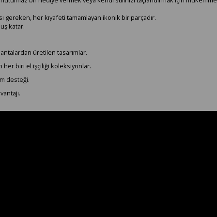
 gereken, her kıyafeti tamamlayan ikonik bir parçadır.
uş katar.
rlantalardan üretilen tasarımlar.
r biri el işçiliği koleksiyonlar.
m desteği.
vantajı.