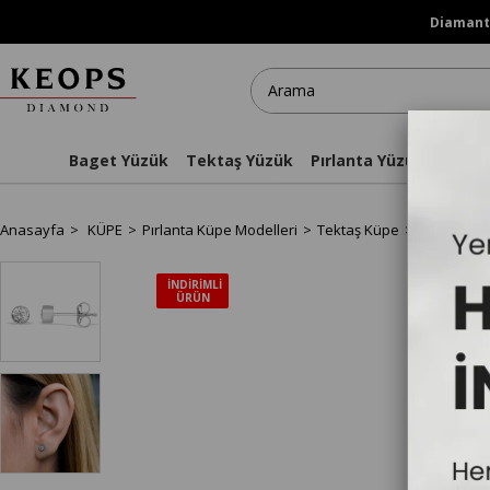
Diamanti
Baget Yüzük
Tektaş Yüzük
Pırlanta Yüzükler
Kol
Anasayfa
KÜPE
Pırlanta Küpe Modelleri
Tektaş Küpe
G Renk 0,2
İNDIRIMLI
ÜRÜN