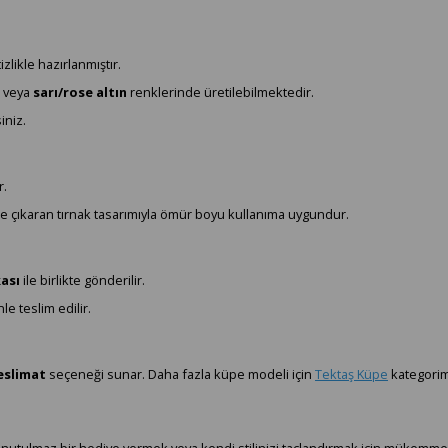
zlikle hazırlanmıştır.
veya
sarı/rose altın
renklerinde üretilebilmektedir.
iniz.
r.
 öne çıkaran tırnak tasarımıyla ömür boyu kullanıma uygundur.
kası
ile birlikte gönderilir.
e teslim edilir.
eslimat
seçeneği sunar. Daha fazla küpe modeli için
Tektaş Küpe
kategorimi
 unutulmaz bir hediye vermek veya kendi stilinizi taçlandırmak için mükemmel b