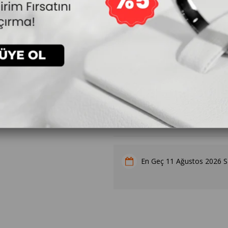
10.384₺
`den başlayan taksitler
Kalp Doğum Taşı Kolye Hediyesi
11 Ağustos 2026 Sa
En Geç