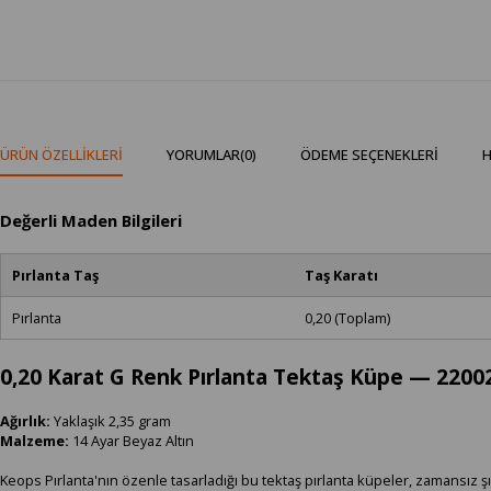
ÜRÜN ÖZELLIKLERI
YORUMLAR
(0)
ÖDEME SEÇENEKLERI
H
Değerli Maden Bilgileri
Pırlanta Taş
Taş Karatı
Pırlanta
0,20 (Toplam)
0,20 Karat G Renk Pırlanta Tektaş Küpe — 220
Ağırlık:
Yaklaşık 2,35 gram
Malzeme:
14 Ayar Beyaz Altın
Keops Pırlanta'nın özenle tasarladığı bu tektaş pırlanta küpeler, zamansız şıklı