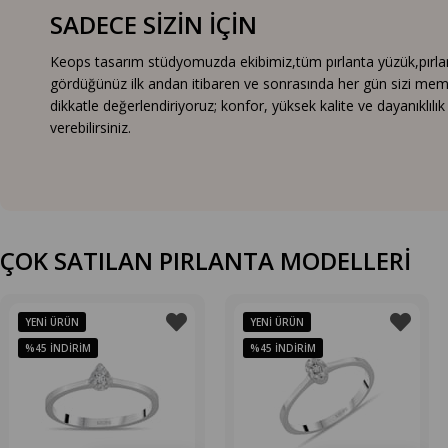
SADECE SİZİN İÇİN
Keops tasarım stüdyomuzda ekibimiz,tüm pırlanta yüzük,pırlanta
gördüğünüz ilk andan itibaren ve sonrasında her gün sizi mem
dikkatle değerlendiriyoruz; konfor, yüksek kalite ve dayanıklıl
verebilirsiniz.
ÇOK SATILAN PIRLANTA MODELLERİ
YENI ÜRÜN
YENI ÜRÜN
%45
İNDIRIM
%45
İNDIRIM