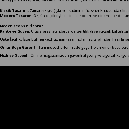
Klasik Tasarım:
Zamansız şıklığıyla her kadının mücevher kutusunda olması
Modern Tasarım:
Özgün çizgileriyle stilinize modern ve dinamik bir dokun
Neden Keops Pırlanta?
Kalite ve Güven:
Uluslararası standartlarda, sertifikalı ve yüksek kaliteli pı
Usta İşçilik:
İstanbul merkezli uzman tasarımcılarımız tarafından hazırlanan he
Ömür Boyu Garanti:
Tüm mücevherlerimizde geçerli olan ömür boyu bakı
Hızlı ve Güvenli:
Online mağazamızdan güvenli alışveriş ve sigortalı kargo a