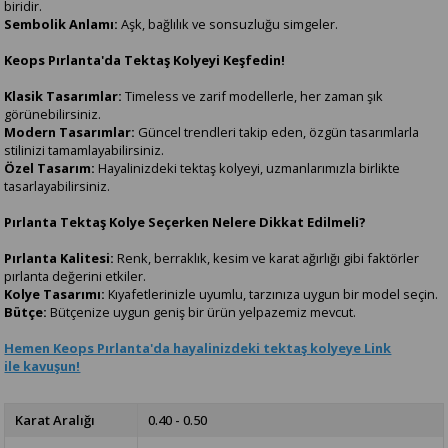
biridir.
Sembolik Anlamı:
Aşk, bağlılık ve sonsuzluğu simgeler.
Keops Pırlanta'da Tektaş Kolyeyi Keşfedin!
Klasik Tasarımlar:
Timeless ve zarif modellerle, her zaman şık
görünebilirsiniz.
Modern Tasarımlar:
Güncel trendleri takip eden, özgün tasarımlarla
stilinizi tamamlayabilirsiniz.
Özel Tasarım:
Hayalinizdeki tektaş kolyeyi, uzmanlarımızla birlikte
tasarlayabilirsiniz.
Pırlanta Tektaş Kolye Seçerken Nelere Dikkat Edilmeli?
Pırlanta Kalitesi:
Renk, berraklık, kesim ve karat ağırlığı gibi faktörler
pırlanta değerini etkiler.
Kolye Tasarımı:
Kıyafetlerinizle uyumlu, tarzınıza uygun bir model seçin.
Bütçe:
Bütçenize uygun geniş bir ürün yelpazemiz mevcut.
Hemen Keops Pırlanta'da hayalinizdeki tektaş kolyeye Link
ile kavuşun!
Karat Aralığı
0.40 - 0.50