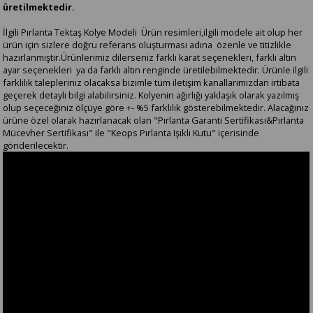
üretilmektedir.
İlgili Pırlanta Tektaş Kolye Modeli Ürün resimleri,ilgili modele ait olup her
ürün için sizlere doğru referans oluşturması adına özenle ve titizlikle
hazırlanmıştır.Ürünlerimiz dilerseniz farklı karat seçenekleri, farklı altın
ayar seçenekleri ya da farklı altın renginde üretilebilmektedir. Ürünle ilgili
farklılık talepleriniz olacaksa bizimle tüm iletişim kanallarımızdan irtibata
geçerek detaylı bilgi alabilirsiniz. Kolyenin ağırlığı yaklaşık olarak yazılmış
olup seçeceğiniz ölçüye göre +- %5 farklılık gösterebilmektedir. Alacağınız
ürüne özel olarak hazırlanacak olan "Pırlanta Garanti Sertifikası&Pırlanta
Mücevher Sertifikası" ile "Keops Pırlanta Işıklı Kutu" içerisinde
gönderilecektir.