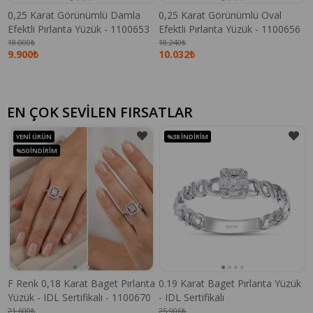
0,25 Karat Görünümlü Damla
0,25 Karat Görünümlü Oval
Efektli Pırlanta Yüzük - 1100653
Efektli Pırlanta Yüzük - 1100656
18.000₺
18.240₺
9.900₺
10.032₺
EN ÇOK SEVİLEN FIRSATLAR
YENI ÜRÜN
%38
İNDIRIM
%50
İNDIRIM
F Renk 0,18 Karat Baget Pırlanta
0.19 Karat Baget Pırlanta Yüzük
Yüzük - IDL Sertifikalı - 1100670
- IDL Sertifikalı
21.600₺
25.906₺