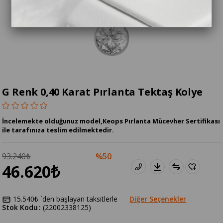
G Renk 0,40 Karat Pırlanta Tektaş Kolye
İncelemekte olduğunuz model,Keops Pırlanta Mücevher Sertifikası
ile tarafınıza teslim edilmektedir.
93.240₺
50
46.620₺
15.540₺
`den başlayan taksitlerle
Diğer Seçenekler
Stok Kodu
(22002338125)