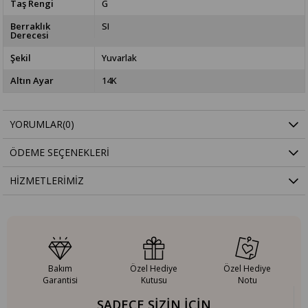
Taş Rengi
G
Berraklık
SI
Derecesi
Şekil
Yuvarlak
Altın Ayar
14K
YORUMLAR
(0)
ÖDEME SEÇENEKLERI
HIZMETLERIMIZ
Bakım
Özel Hediye
Özel Hediye
Garantisi
Kutusu
Notu
SADECE SİZİN İÇİN