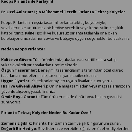
Keops Pırlanta ile Parlayın!
En Özel Anlarınız İçin Mükemmel Tercih: Pırlanta Tektaş Kolyeler
Keops Pırlanta'nın eşsiz tasarımlı pırlanta tektaş kolyeleriyle,
sevdiklerinize unutulmaz bir hediye verebilir veya kendi stilinize şıklık
katabilirsiniz. Kaliteli işçilik ve kusursuz pırlanta taşlarıyla öne çıkan
koleksiyonumuzda, her zevke ve bütçeye uygun seçenekler bulacaksınız.
Neden Keops Pırlanta?
Kalite ve Güven:
Tüm ürünlerimiz, uluslararası sertifikalara sahip,
yüksek kaliteli pırlantalardan üretilmektedir.
Özgün Tasarımlar:
Deneyimli tasarımcılarımız tarafından özel olarak
tasarlanan modellerimizle, tarzınızı yansıtabileceksiniz.
Uygun Fiyatlar:
Kaliteli pırlantayı en uygun fiyatlarla sunuyoruz.
Hızlı ve Güvenli Alışveriş:
Online mağazamızdan veya mağazalarımızdan
güvenle alışveriş yapabilirsiniz.
Ömür Boyu Garanti:
Tüm ürünlerimizde ömür boyu bakım garantisi
sunuyoruz.
Pırlanta Tektaş Kolyeler Neden Bu Kadar Özel?
Zamansız Şıklık:
Pırlanta, her zaman zarif ve şık bir görünüm sunar.
Değerli Bir Hediye:
Sevdiklerinize verebileceğiniz en özel hediyelerden