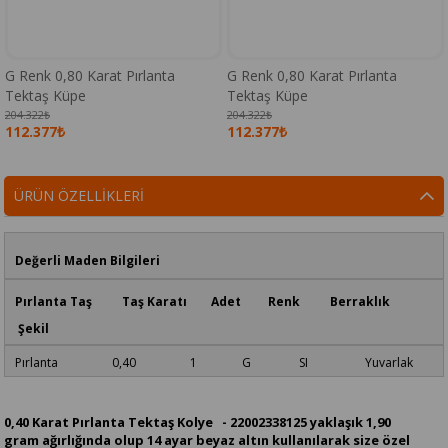
G Renk 0,80 Karat Pırlanta
G Renk 0,80 Karat Pırlanta
Tektaş Küpe
Tektaş Küpe
204.322₺
204.322₺
112.377₺
112.377₺
ÜRÜN ÖZELLIKLERI
Değerli Maden Bilgileri
Pırlanta Taş Taş Karatı Adet Renk Berraklık
Şekil
Pırlanta 0,40 1 G SI Yuvarlak
0,40 Karat Pırlanta Tektaş Kolye - 22002338125 yaklaşık 1,90
gram ağırlığında olup 14 ayar beyaz altın kullanılarak size özel