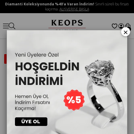
Diamanti Koleksiyonunda %40’a Varan İndirim!
Sınırlı süreli bu fırsatı
kaçırma.
ALIŞVERİŞE BAŞLA
×
0
İNDIRIMLI
ÜRÜN