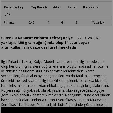
Pırlanta Taş Taş Karatı Adet Renk Berraklık
Şekil
Pırlanta 0,40 1 G SI Yuvarlak
G Renk 0,40 Karat Pırlanta Tektaş Kolye - 22001283161
yaklaşık 1,90 gram ağırlığında olup 14 ayar beyaz
altın kullanılarak size özel üretilmektedir.
İlgili Pırlanta Tektaş Kolye Modeli Ürün resimleri,ilgili modele ait
olup her ürün için sizlere doğru referans oluşturması adına özenle
ve titizlikle hazırlanmıştır.Ürünlerimiz dilerseniz farklı karat
seçenekleri, farklı altın ayar seçenekleri ya da farklı altın renginde
üretilebilmektedir. Ürünle ilgili farklılık talepleriniz olacaksa bizimle
tüm iletişim kanallarımızdan irtibata geçerek detaylı bilgi alabilirsiniz.
Kolyenin ağırlığı yaklaşık olarak yazılmış olup seçeceğiniz ölçüye
göre +- %5 farklılık gösterebilmektedir. Alacağınız ürüne özel olarak
hazırlanacak olan "Pırlanta Garanti Sertifikası&Pırlanta Mücevher
Sertifikası" ile "Keops Pırlanta Işıklı Kutu" içerisinde gönderilecektir.