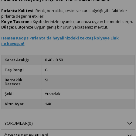
Pırlanta Kalitesi:
Renk, berraklık, kesim ve karat ağırlığı gibi faktörler
pırlanta değerini etkiler.
Kolye Tasarımı:
Kıyafetlerinizle uyumlu, tarzınıza uygun bir model seçin.
Bütçe:
Bütçenize uygun geniş bir ürün yelpazemiz mevcut.
Hemen Keops Pırlanta'da hayalinizdeki tektaş kolyeye Link
ile kavuşun!
Karat Aralığı
0.40 - 0.50
Taş Rengi
G
Berraklık
SI
Derecesi
Şekil
Yuvarlak
Altın Ayar
14K
YORUMLAR
(0)
ÖDEME SEÇENEKLERI