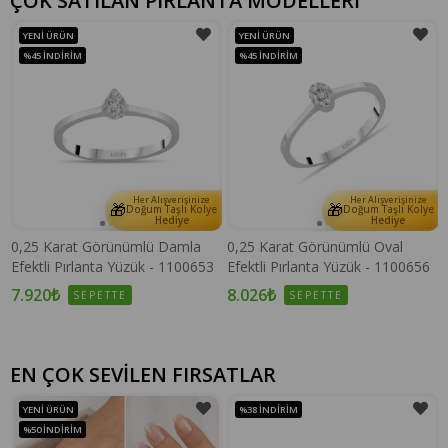
ÇOK SATILAN PIRLANTA MODELLERİ
YENI ÜRÜN
YENI ÜRÜN
%45
İNDIRIM
%45
İNDIRIM
Her Alışverişinize
Her Alışverişinize
🎁
🎁
e
Doğum Taşlı Kolye
Doğum Taşlı Kolye
Hediye
Hediye
0,25 Karat Görünümlü Damla
0,25 Karat Görünümlü Oval
Efektli Pırlanta Yüzük - 1100653
Efektli Pırlanta Yüzük - 1100656
7.920₺
8.026₺
SEPETTE
SEPETTE
EN ÇOK SEVİLEN FIRSATLAR
YENI ÜRÜN
%38
İNDIRIM
%50
İNDIRIM