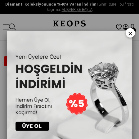
Diamanti Koleksiyonunda %40’a Varan İndirim!
Sınırlı süreli bu fırsatı
kaçırma.
ALIŞVERİŞE BAŞLA
×
0
İNDIRIMLI
ÜRÜN