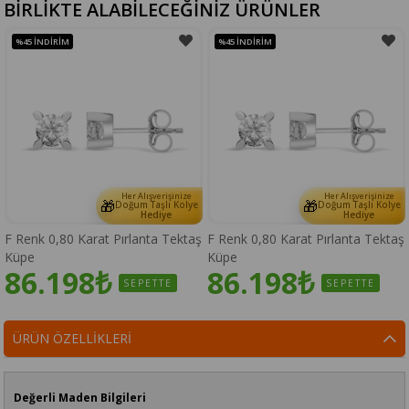
BİRLİKTE ALABİLECEĞİNİZ ÜRÜNLER
%45
İNDIRIM
%45
İNDIRIM
Her Alışverişinize
Her Alışverişinize
🎁
🎁
Doğum Taşlı Kolye
Doğum Taşlı Kolye
Hediye
Hediye
F Renk 0,80 Karat Pırlanta Tektaş
F Renk 0,80 Karat Pırlanta Tektaş
Küpe
Küpe
86.198₺
86.198₺
SEPETTE
SEPETTE
ÜRÜN ÖZELLIKLERI
Değerli Maden Bilgileri