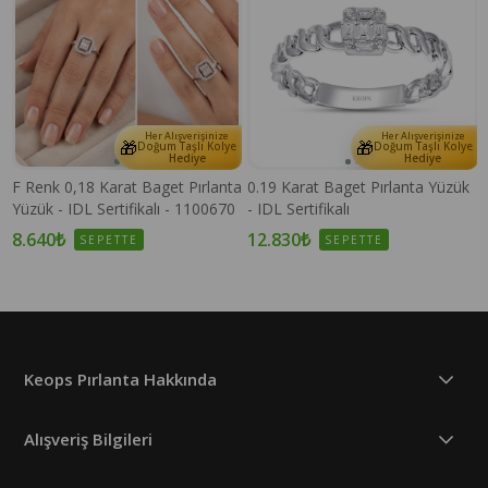
Her Alışverişinize
Her Alışverişinize
🎁
🎁
e
Doğum Taşlı Kolye
Doğum Taşlı Kolye
Hediye
Hediye
F Renk 0,18 Karat Baget Pırlanta
0.19 Karat Baget Pırlanta Yüzük
Yüzük - IDL Sertifikalı - 1100670
- IDL Sertifikalı
8.640₺
12.830₺
SEPETTE
SEPETTE
Keops Pırlanta Hakkında
Alışveriş Bilgileri