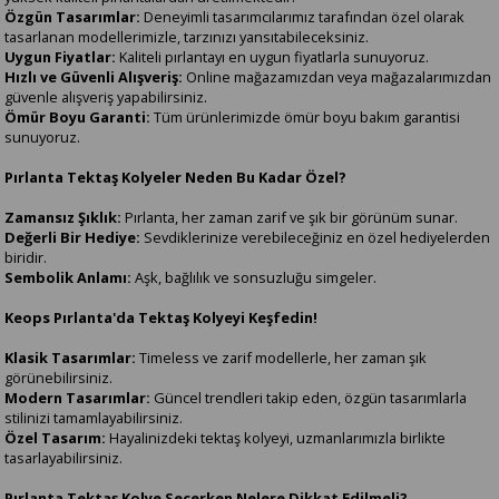
Özgün Tasarımlar:
Deneyimli tasarımcılarımız tarafından özel olarak
tasarlanan modellerimizle, tarzınızı yansıtabileceksiniz.
Uygun Fiyatlar:
Kaliteli pırlantayı en uygun fiyatlarla sunuyoruz.
Hızlı ve Güvenli Alışveriş:
Online mağazamızdan veya mağazalarımızdan
güvenle alışveriş yapabilirsiniz.
Ömür Boyu Garanti:
Tüm ürünlerimizde ömür boyu bakım garantisi
sunuyoruz.
Pırlanta Tektaş Kolyeler Neden Bu Kadar Özel?
Zamansız Şıklık:
Pırlanta, her zaman zarif ve şık bir görünüm sunar.
Değerli Bir Hediye:
Sevdiklerinize verebileceğiniz en özel hediyelerden
biridir.
Sembolik Anlamı:
Aşk, bağlılık ve sonsuzluğu simgeler.
Keops Pırlanta'da Tektaş Kolyeyi Keşfedin!
Klasik Tasarımlar:
Timeless ve zarif modellerle, her zaman şık
görünebilirsiniz.
Modern Tasarımlar:
Güncel trendleri takip eden, özgün tasarımlarla
stilinizi tamamlayabilirsiniz.
Özel Tasarım:
Hayalinizdeki tektaş kolyeyi, uzmanlarımızla birlikte
tasarlayabilirsiniz.
Pırlanta Tektaş Kolye Seçerken Nelere Dikkat Edilmeli?