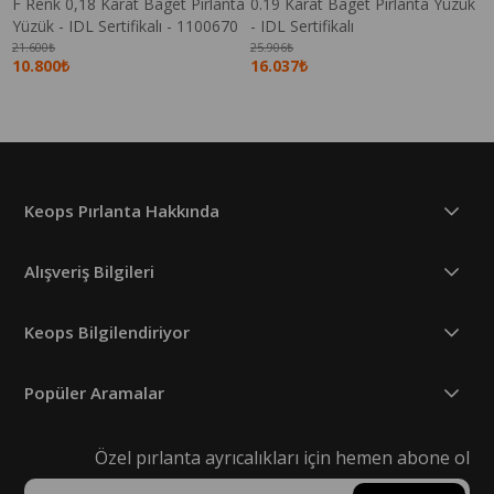
F Renk 0,18 Karat Baget Pırlanta
0.19 Karat Baget Pırlanta Yüzük
Yüzük - IDL Sertifikalı - 1100670
- IDL Sertifikalı
21.600₺
25.906₺
10.800₺
16.037₺
Keops Pırlanta Hakkında
Alışveriş Bilgileri
Keops Bilgilendiriyor
Popüler Aramalar
Özel pırlanta ayrıcalıkları için hemen abone ol