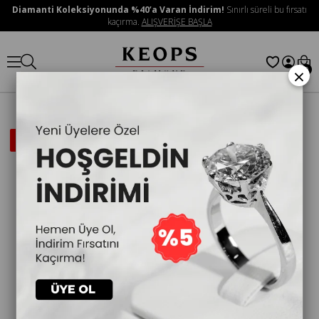
Diamanti Koleksiyonunda %40’a Varan İndirim!
Sınırlı süreli bu fırsatı
kaçırma.
ALIŞVERİŞE BAŞLA
×
0
İNDIRIMLI
ÜRÜN