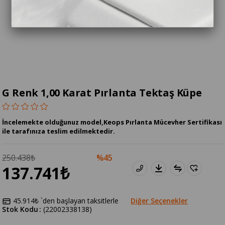
G Renk 1,00 Karat Pırlanta Tektaş Küpe
İncelemekte olduğunuz model,Keops Pırlanta Mücevher Sertifikası
ile tarafınıza teslim edilmektedir.
250.438₺
45
137.741₺
45.914₺
`den başlayan taksitlerle
Diğer Seçenekler
Stok Kodu
(22002338138)