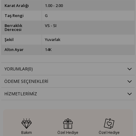
Karat Aralığı
1.00 - 2.00
Taş Rengi
G
Berraklık
VS - SI
Derecesi
Şekil
Yuvarlak
Altın Ayar
14K
YORUMLAR
(0)
ÖDEME SEÇENEKLERI
HIZMETLERIMIZ
Bakım
Özel Hediye
Özel Hediye