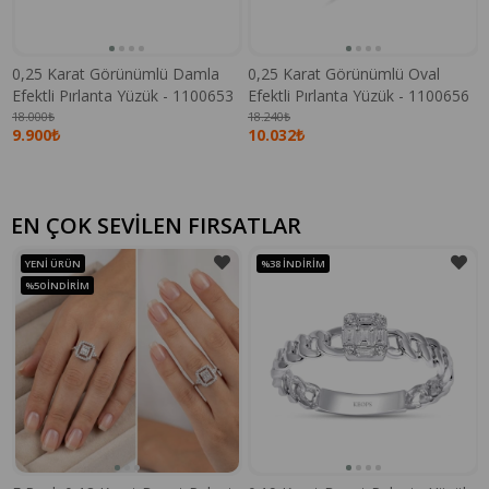
0,25 Karat Görünümlü Damla
0,25 Karat Görünümlü Oval
Efektli Pırlanta Yüzük - 1100653
Efektli Pırlanta Yüzük - 1100656
18.000₺
18.240₺
9.900₺
10.032₺
EN ÇOK SEVİLEN FIRSATLAR
YENI ÜRÜN
%38
İNDIRIM
%50
İNDIRIM