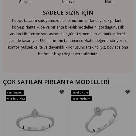
Garantisi
Kutusu
Notu
SADECE SİZİN İÇİN
Keops tasarım stüdyomuzda ekibimiz,tüm pırlanta yüzük,pırlanta
kolye,pırlanta küpe ve pırlanta bileklik modellerini gördüğünüz ilk
andan itibaren ve sonrasında her gün sizi memnun ve mutlu edecek
şekilde tasarlıyor. Ürünlerimizin tamamını dikkatle değerlendiriyoruz;
konfor, yüksek kalite ve dayanıklılık konusunda takıntılıyız, böylece ona
bir ömür boyu değer verebilirsiniz.
ÇOK SATILAN PIRLANTA MODELLERİ
YENI ÜRÜN
YENI ÜRÜN
%45
İNDIRIM
%45
İNDIRIM