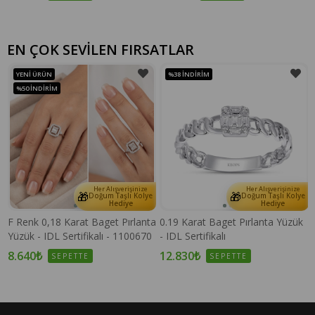
EN ÇOK SEVİLEN FIRSATLAR
YENI ÜRÜN
%38
İNDIRIM
%50
İNDIRIM
Her Alışverişinize
Her Alışverişinize
🎁
🎁
e
Doğum Taşlı Kolye
Doğum Taşlı Kolye
Hediye
Hediye
F Renk 0,18 Karat Baget Pırlanta
0.19 Karat Baget Pırlanta Yüzük
Yüzük - IDL Sertifikalı - 1100670
- IDL Sertifikalı
8.640₺
12.830₺
SEPETTE
SEPETTE