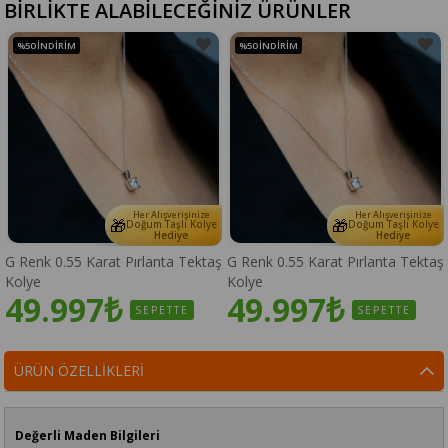
BİRLİKTE ALABİLECEĞİNİZ ÜRÜNLER
%50
İNDIRIM
%50
İNDIRIM
Her Alışverişinize
Her Alışverişinize
🎁
🎁
Doğum Taşlı Kolye
Doğum Taşlı Kolye
Hediye
Hediye
G Renk 0.55 Karat Pırlanta Tektaş
G Renk 0.55 Karat Pırlanta Tektaş
Kolye
Kolye
49.997₺
49.997₺
SEPETTE
SEPETTE
ÜRÜN ÖZELLIKLERI
Değerli Maden Bilgileri