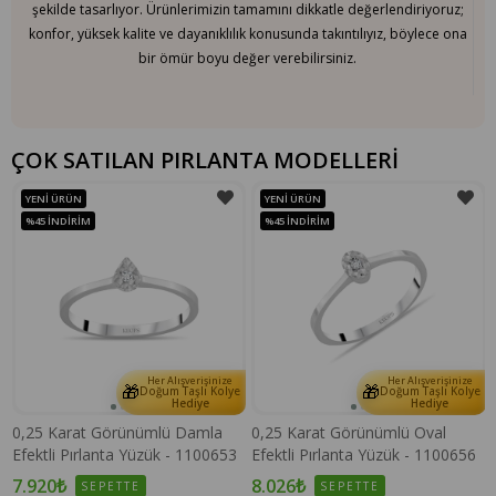
şekilde tasarlıyor. Ürünlerimizin tamamını dikkatle değerlendiriyoruz;
konfor, yüksek kalite ve dayanıklılık konusunda takıntılıyız, böylece ona
bir ömür boyu değer verebilirsiniz.
ÇOK SATILAN PIRLANTA MODELLERİ
YENI ÜRÜN
YENI ÜRÜN
%45
İNDIRIM
%45
İNDIRIM
Her Alışverişinize
Her Alışverişinize
🎁
🎁
e
Doğum Taşlı Kolye
Doğum Taşlı Kolye
Hediye
Hediye
0,25 Karat Görünümlü Damla
0,25 Karat Görünümlü Oval
Efektli Pırlanta Yüzük - 1100653
Efektli Pırlanta Yüzük - 1100656
7.920₺
8.026₺
SEPETTE
SEPETTE