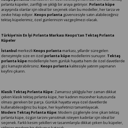
pırlanta küpeler, zarifliği ve şıklığı bir araya getiriyor.
Pırlanta küpe
arayışında olanlar için ideal bir seçenek olan bu modeller, her tarza ve
zevke hitap ediyor.
Keops pırlanta
güvencesiyle satın alabileceğiniz
tektaş küpelerimiz, özel günlerinizin vazgeçilmezi olacak.
Türkiye’nin En İyi Pırlanta Markası Keops’tan Tektaş Pırlanta
Küpeler
İstanbul
merkezli
Keops pırlanta
markası, yıllardır süregelen
deneyimiyle size en özel
pırlanta küpe
modellerini sunuyor.
Tektaş
pırlanta küpe
modelleriyle hem günlük hayatta hem de özel davetlerde
göz kamaştırabilirsiniz.
Keops pırlanta
kalitesiyle yatırım yapmanın
keyfini çıkarın.
Klasik Tektaş Pırlanta Küpe:
Zamansız şıklığıyla her zaman dikkat
çeken klasik tektaş pırlanta küpe, her kadının mücevher kutusunda
olması gereken bir parça. Günlük hayatta veya özel davetlerde
kullanabileceğiniz bu küpe, her kıyafetinizi tamamlayacak.
Modern Tektaş Pırlanta Küpe:
Modern çizgileriyle öne çıkan tektaş
pırlanta küpe, özgün tarzını yansıtmak isteyen kadınlar için ideal bir
seçenek. Farklı kesim şekilleri ve tasarımlarıyla dikkat çeken bu küpeler,
stilinize modern bir dokunuş katacak.