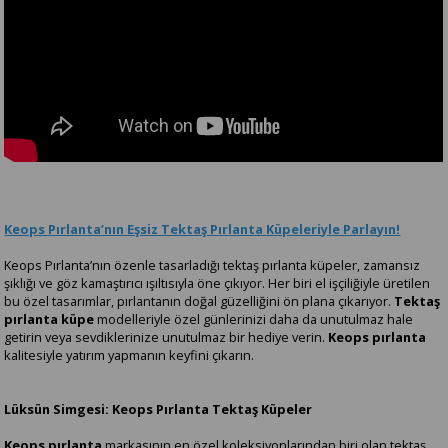
Keops Pırlanta’nın Eşsiz Tektaş Pırlanta Küpeleriyle Parlayın!
Keops Pırlanta’nın özenle tasarladığı tektaş pırlanta küpeler, zamansız
şıklığı ve göz kamaştırıcı ışıltısıyla öne çıkıyor. Her biri el işçiliğiyle üretilen
bu özel tasarımlar, pırlantanın doğal güzelliğini ön plana çıkarıyor.
Tektaş
pırlanta küpe
modelleriyle özel günlerinizi daha da unutulmaz hale
getirin veya sevdiklerinize unutulmaz bir hediye verin.
Keops pırlanta
kalitesiyle yatırım yapmanın keyfini çıkarın.
Lüksün Simgesi: Keops Pırlanta Tektaş Küpeler
Keops pırlanta
markasının en özel koleksiyonlarından biri olan tektaş