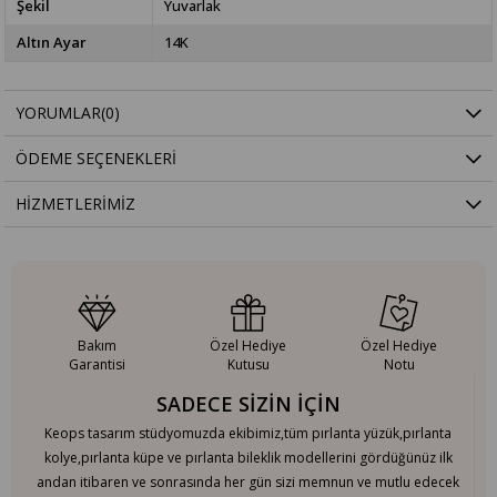
Şekil
Yuvarlak
Altın Ayar
14K
YORUMLAR
(0)
ÖDEME SEÇENEKLERI
HIZMETLERIMIZ
Bakım
Özel Hediye
Özel Hediye
Garantisi
Kutusu
Notu
SADECE SİZİN İÇİN
Keops tasarım stüdyomuzda ekibimiz,tüm pırlanta yüzük,pırlanta
kolye,pırlanta küpe ve pırlanta bileklik modellerini gördüğünüz ilk
andan itibaren ve sonrasında her gün sizi memnun ve mutlu edecek