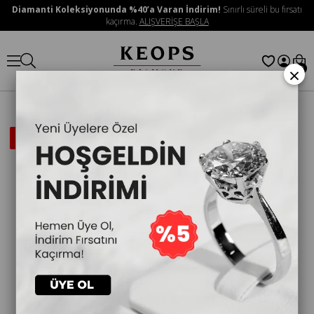
Diamanti Koleksiyonunda %40’a Varan İndirim!
Sınırlı süreli bu fırsatı
kaçırma.
ALIŞVERİŞE BAŞLA
×
0
İNDIRIMLI
ÜRÜN