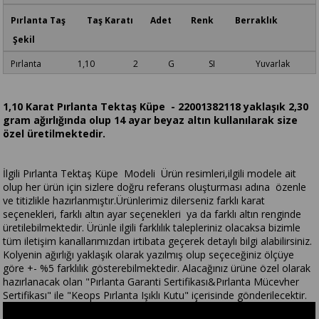
Pırlanta Taş Taş Karatı Adet Renk Berraklık
Şekil
Pırlanta 1,10 2 G SI Yuvarlak
1,10 Karat Pırlanta Tektaş Küpe - 22001382118 yaklaşık 2,30
gram ağırlığında olup 14 ayar beyaz altın kullanılarak size
özel üretilmektedir.
İlgili Pırlanta Tektaş Küpe Modeli Ürün resimleri,ilgili modele ait
olup her ürün için sizlere doğru referans oluşturması adına özenle
ve titizlikle hazırlanmıştır.Ürünlerimiz dilerseniz farklı karat
seçenekleri, farklı altın ayar seçenekleri ya da farklı altın renginde
üretilebilmektedir. Ürünle ilgili farklılık talepleriniz olacaksa bizimle
tüm iletişim kanallarımızdan irtibata geçerek detaylı bilgi alabilirsiniz.
Kolyenin ağırlığı yaklaşık olarak yazılmış olup seçeceğiniz ölçüye
göre +- %5 farklılık gösterebilmektedir. Alacağınız ürüne özel olarak
hazırlanacak olan "Pırlanta Garanti Sertifikası&Pırlanta Mücevher
Sertifikası" ile "Keops Pırlanta Işıklı Kutu" içerisinde gönderilecektir.