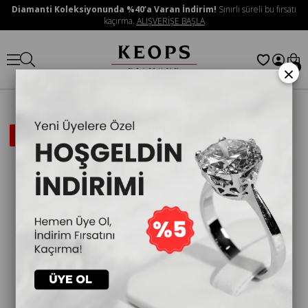
Diamanti Koleksiyonunda %40’a Varan İndirim!
Sınırlı süreli bu fırsatı
kaçırma.
ALIŞVERİŞE BAŞLA
×
0
İNDIRIMLI
ÜRÜN