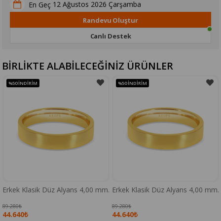
12 Ağustos 2026 Çarşamba
En Geç
Randevu Oluştur
Canlı Destek
BİRLİKTE ALABİLECEĞİNİZ ÜRÜNLER
%50
İNDIRIM
%50
İNDIRIM
Erkek Klasik Düz Alyans 4,00 mm.
Erkek Klasik Düz Alyans 4,00 mm.
89.280₺
89.280₺
44.640₺
44.640₺