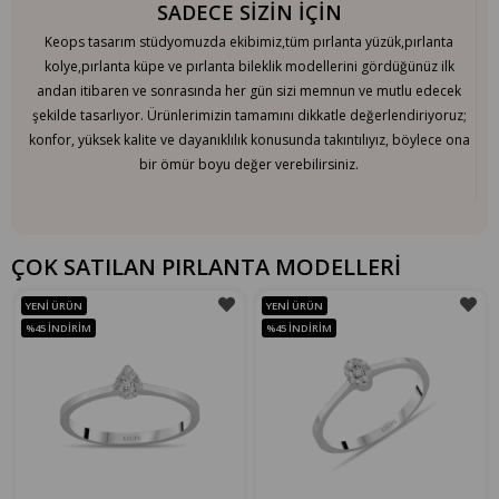
SADECE SİZİN İÇİN
Keops tasarım stüdyomuzda ekibimiz,tüm pırlanta yüzük,pırlanta
kolye,pırlanta küpe ve pırlanta bileklik modellerini gördüğünüz ilk
andan itibaren ve sonrasında her gün sizi memnun ve mutlu edecek
şekilde tasarlıyor. Ürünlerimizin tamamını dikkatle değerlendiriyoruz;
konfor, yüksek kalite ve dayanıklılık konusunda takıntılıyız, böylece ona
bir ömür boyu değer verebilirsiniz.
ÇOK SATILAN PIRLANTA MODELLERİ
YENI ÜRÜN
YENI ÜRÜN
%45
İNDIRIM
%45
İNDIRIM