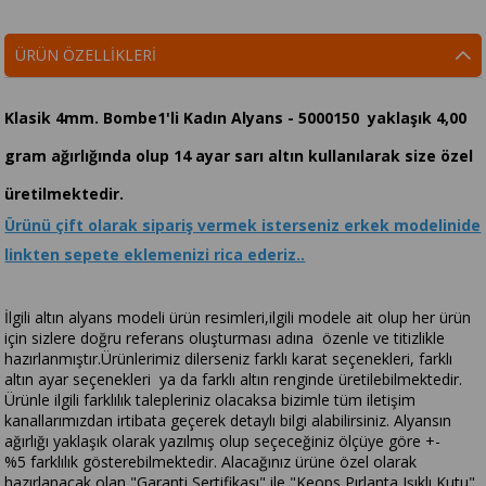
ÜRÜN ÖZELLIKLERI
Klasik 4mm. Bombe1'li Kadın Alyans - 5000150 yaklaşık 4,00
gram ağırlığında olup 14 ayar sarı altın kullanılarak size özel
üretilmektedir.
Ürünü çift olarak sipariş vermek isterseniz erkek modelinide
linkten sepete eklemenizi rica ederiz..
İlgili altın alyans modeli ürün resimleri,ilgili modele ait olup her ürün
için sizlere doğru referans oluşturması adına özenle ve titizlikle
hazırlanmıştır.Ürünlerimiz dilerseniz farklı karat seçenekleri, farklı
altın ayar seçenekleri ya da farklı altın renginde üretilebilmektedir.
Ürünle ilgili farklılık talepleriniz olacaksa bizimle tüm iletişim
kanallarımızdan irtibata geçerek detaylı bilgi alabilirsiniz. Alyansın
ağırlığı yaklaşık olarak yazılmış olup seçeceğiniz ölçüye göre +-
%5 farklılık gösterebilmektedir. Alacağınız ürüne özel olarak
hazırlanacak olan "Garanti Sertifikası" ile "Keops Pırlanta Işıklı Kutu"