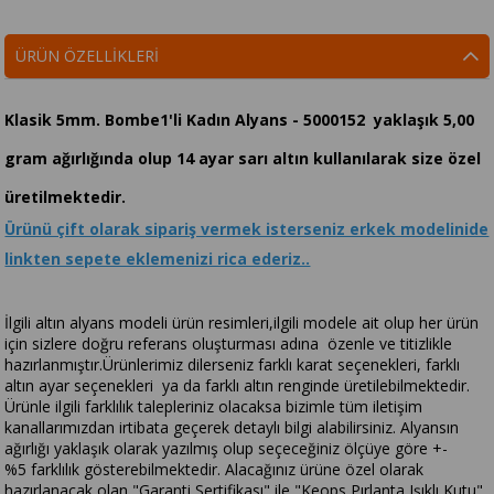
ÜRÜN ÖZELLIKLERI
Klasik 5mm. Bombe1'li Kadın Alyans - 5000152 yaklaşık 5,00
gram ağırlığında olup 14 ayar sarı altın kullanılarak size özel
üretilmektedir.
Ürünü çift olarak sipariş vermek isterseniz erkek modelinide
linkten sepete eklemenizi rica ederiz..
İlgili altın alyans modeli ürün resimleri,ilgili modele ait olup her ürün
için sizlere doğru referans oluşturması adına özenle ve titizlikle
hazırlanmıştır.Ürünlerimiz dilerseniz farklı karat seçenekleri, farklı
altın ayar seçenekleri ya da farklı altın renginde üretilebilmektedir.
Ürünle ilgili farklılık talepleriniz olacaksa bizimle tüm iletişim
kanallarımızdan irtibata geçerek detaylı bilgi alabilirsiniz. Alyansın
ağırlığı yaklaşık olarak yazılmış olup seçeceğiniz ölçüye göre +-
%5 farklılık gösterebilmektedir. Alacağınız ürüne özel olarak
hazırlanacak olan "Garanti Sertifikası" ile "Keops Pırlanta Işıklı Kutu"