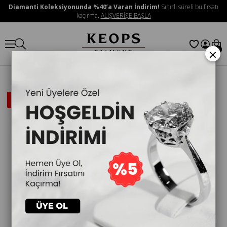
Diamanti Koleksiyonunda %40’a Varan İndirim!
Sınırlı süreli bu fırsatı
kaçırma.
ALIŞVERİŞE BAŞLA
×
0
İNDIRIMLI
ÜRÜN