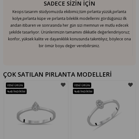
SADECE SİZİN İÇİN
Keops tasarım stüdyomuzda ekibimiz,tüm pırlanta yüzük,pırlanta
kolye,pırlanta küpe ve pırlanta bileklik modellerini gördüğünüz ilk
andan itibaren ve sonrasında her gün sizi memnun ve mutlu edecek
şekilde tasarlıyor. Ürünlerimizin tamamını dikkatle değerlendiriyoruz;
konfor, yüksek kalite ve dayanıklılık konusunda takıntılıyız, böylece ona
bir ömür boyu değer verebilirsiniz.
ÇOK SATILAN PIRLANTA MODELLERİ
YENI ÜRÜN
YENI ÜRÜN
%45
İNDIRIM
%45
İNDIRIM