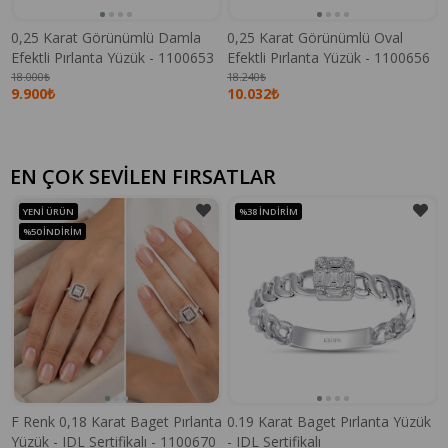
0,25 Karat Görünümlü Damla
0,25 Karat Görünümlü Oval
Efektli Pırlanta Yüzük - 1100653
Efektli Pırlanta Yüzük - 1100656
18.000₺
18.240₺
9.900₺
10.032₺
EN ÇOK SEVİLEN FIRSATLAR
YENI ÜRÜN
%38
İNDIRIM
%50
İNDIRIM
F Renk 0,18 Karat Baget Pırlanta
0.19 Karat Baget Pırlanta Yüzük
Yüzük - IDL Sertifikalı - 1100670
- IDL Sertifikalı