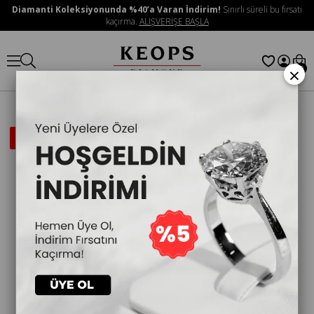
Diamanti Koleksiyonunda %40’a Varan İndirim!
Sınırlı süreli bu fırsatı
kaçırma.
ALIŞVERİŞE BAŞLA
×
0
İNDIRIMLI
ÜRÜN