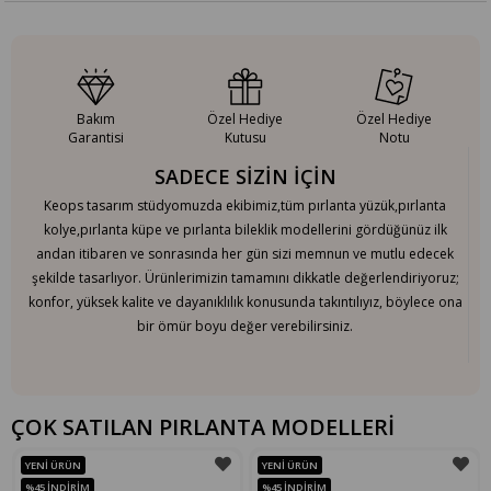
Bakım
Özel Hediye
Özel Hediye
Garantisi
Kutusu
Notu
SADECE SİZİN İÇİN
Keops tasarım stüdyomuzda ekibimiz,tüm pırlanta yüzük,pırlanta
kolye,pırlanta küpe ve pırlanta bileklik modellerini gördüğünüz ilk
andan itibaren ve sonrasında her gün sizi memnun ve mutlu edecek
şekilde tasarlıyor. Ürünlerimizin tamamını dikkatle değerlendiriyoruz;
konfor, yüksek kalite ve dayanıklılık konusunda takıntılıyız, böylece ona
bir ömür boyu değer verebilirsiniz.
ÇOK SATILAN PIRLANTA MODELLERİ
YENI ÜRÜN
YENI ÜRÜN
%45
İNDIRIM
%45
İNDIRIM