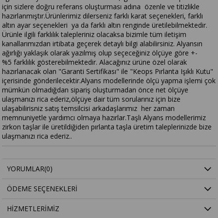
için sizlere doğru referans oluşturması adına özenle ve titizlikle
hazırlanmıştır.Ürünlerimiz dilerseniz farklı karat seçenekleri, farklı
altın ayar seçenekleri ya da farklı altın renginde üretilebilmektedir.
Ürünle ilgili farklılık talepleriniz olacaksa bizimle tüm iletişim
kanallarımızdan irtibata geçerek detaylı bilgi alabilirsiniz. Alyansın
ağırlığı yaklaşık olarak yazılmış olup seçeceğiniz ölçüye göre +-
%5 farklılık gösterebilmektedir. Alacağınız ürüne özel olarak
hazırlanacak olan "Garanti Sertifikası" ile "Keops Pırlanta Işıklı Kutu"
içerisinde gönderilecektir.Alyans modellerinde ölçü yapma işlemi çok
mümkün olmadığdan sipariş oluşturmadan önce net ölçüye
ulaşmanızı rica ederiz,ölçüye dair tüm sorularınız için bize
ulaşabilirisniz satış temsilcisi arkadaşlarımız her zaman
memnuniyetle yardımcı olmaya hazırlar.Taşlı Alyans modellerimiz
zirkon taşlar ile üretildiğiden pırlanta taşla üretim taleplerinizde bize
ulaşmanızı rica ederiz..
YORUMLAR
(0)
ÖDEME SEÇENEKLERI
HIZMETLERIMIZ