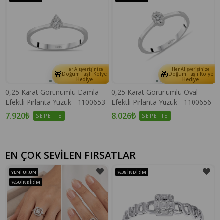
Her Alışverişinize
Her Alışverişinize
🎁
🎁
e
Doğum Taşlı Kolye
Doğum Taşlı Kolye
Hediye
Hediye
0,25 Karat Görünümlü Damla
0,25 Karat Görünümlü Oval
Efektli Pırlanta Yüzük - 1100653
Efektli Pırlanta Yüzük - 1100656
7.920₺
8.026₺
SEPETTE
SEPETTE
EN ÇOK SEVİLEN FIRSATLAR
YENI ÜRÜN
%38
İNDIRIM
%50
İNDIRIM