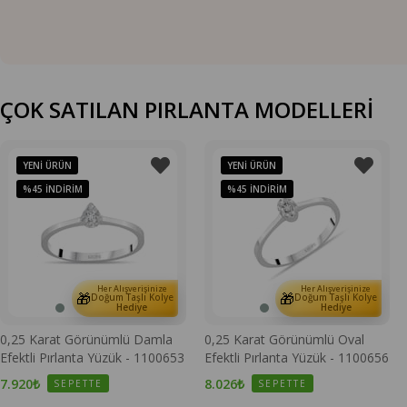
ÇOK SATILAN PIRLANTA MODELLERİ
YENI ÜRÜN
YENI ÜRÜN
%45
İNDIRIM
%45
İNDIRIM
Her Alışverişinize
Her Alışverişinize
🎁
🎁
Doğum Taşlı Kolye
Doğum Taşlı Kolye
Hediye
Hediye
0,25 Karat Görünümlü Damla
0,25 Karat Görünümlü Oval
Efektli Pırlanta Yüzük - 1100653
Efektli Pırlanta Yüzük - 1100656
7.920₺
8.026₺
SEPETTE
SEPETTE