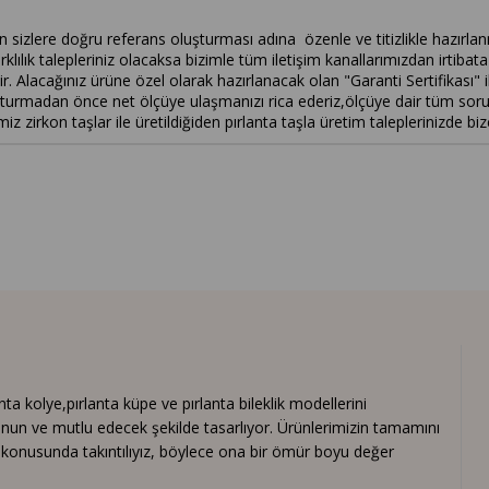
çin sizlere doğru referans oluşturması adına özenle ve titizlikle hazırlanm
rklılık talepleriniz olacaksa bizimle tüm iletişim kanallarımızdan irtibata 
. Alacağınız ürüne özel olarak hazırlanacak olan "Garanti Sertifikası" il
adan önce net ölçüye ulaşmanızı rica ederiz,ölçüye dair tüm sorularını
irkon taşlar ile üretildiğiden pırlanta taşla üretim taleplerinizde bize
 kolye,pırlanta küpe ve pırlanta bileklik modellerini
nun ve mutlu edecek şekilde tasarlıyor. Ürünlerimizin tamamını
ık konusunda takıntılıyız, böylece ona bir ömür boyu değer