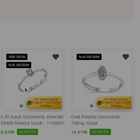
YENI ÜRÜN
%40
İNDIRIM
%45
İNDIRIM
Her Alışverişinize
Her Alışverişinize
🎁
🎁
Doğum Taşlı Kolye
Doğum Taşlı Kolye
Hediye
Hediye
0,30 Karat Görünümlü Emerald
Oval Pırlanta Görünümlü
Efektli Pırlanta Yüzük - 1100657
Tektaş Yüzük
8.870₺
16.474₺
SEPETTE
SEPETTE