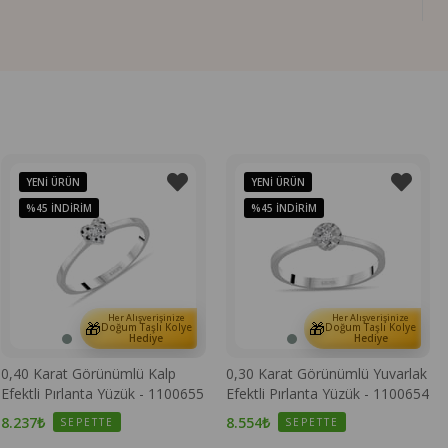
YENI ÜRÜN
YENI ÜRÜN
%45
İNDIRIM
%45
İNDIRIM
Her Alışverişinize
Her Alışverişinize
🎁
🎁
Doğum Taşlı Kolye
Doğum Taşlı Kolye
Hediye
Hediye
0,40 Karat Görünümlü Kalp
0,30 Karat Görünümlü Yuvarlak
Efektli Pırlanta Yüzük - 1100655
Efektli Pırlanta Yüzük - 1100654
8.237₺
8.554₺
SEPETTE
SEPETTE