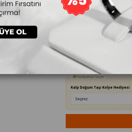
17.040₺
`den başlayan taksitler
Yüzük Ölçüsü
Kalp Doğum Taşı Kolye Hediyesi