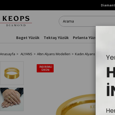
Diamanti
Baget Yüzük
Tektaş Yüzük
Pırlanta Yüzükler
Kol
Anasayfa
ALYANS
Altın Alyans Modelleri
Kadın Alyans
Kadın Mat
İNDIRIMLI
ÜRÜN