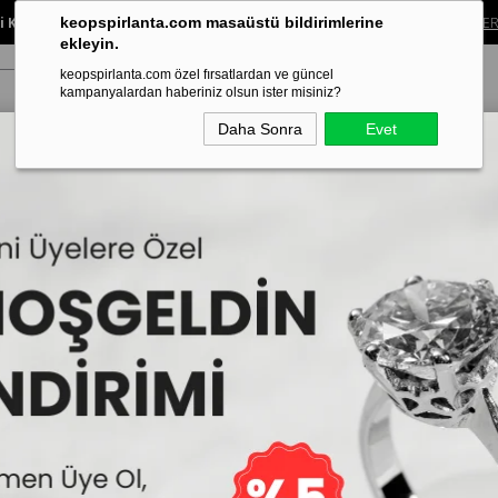
 Koleksiyonunda %40’a Varan İndirim!
Sınırlı süreli bu fırsatı kaçırma.
ALIŞVER
keopspirlanta.com masaüstü bildirimlerine
ekleyin.
keopspirlanta.com özel fırsatlardan ve güncel
kampanyalardan haberiniz olsun ister misiniz?
Daha Sonra
Evet
ye
Küpe
Bileklik
Alyans
Tragus Piercing
Aynı Gün Tesl
 Dışa Bombe 4 Klasik Model Alyans
Kadın Mat Dışa Bombe
İncelemekte olduğunuz model, Ke
edilmektedir.
102.240₺
50
Sepe
4
51.120₺