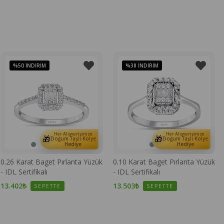
%50
İNDIRIM
%38
İNDIRIM
Her Alışverişinize
Her Alışverişinize
🎁
🎁
Doğum Taşlı Kolye
Doğum Taşlı Kolye
Hediye
Hediye
0.26 Karat Baget Pırlanta Yüzük
0.10 Karat Baget Pırlanta Yüzük
- IDL Sertifikalı
- IDL Sertifikalı
13.402₺
13.503₺
SEPETTE
SEPETTE