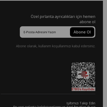
Özel pırlanta ayrıcalıkları için hemen
abone ol
Abone Ol
Abone olarak, kullanım koşullarımızı kabul edersiniz.
Işıltımızı Takip Edin
En yeni pırlanta koleksiyonlarını ve özel fırsatları ilk siz