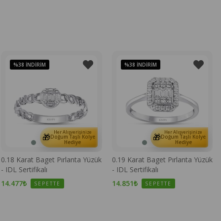
%38
İNDIRIM
%38
İNDIRIM
Her Alışverişinize
Her Alışverişinize
🎁
🎁
Doğum Taşlı Kolye
Doğum Taşlı Kolye
Hediye
Hediye
0.18 Karat Baget Pırlanta Yüzük
0.19 Karat Baget Pırlanta Yüzük
- IDL Sertifikalı
- IDL Sertifikalı
14.477₺
14.851₺
SEPETTE
SEPETTE