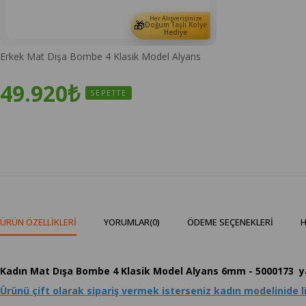
Her Alışverişinize
🎁
Doğum Taşlı Kolye
Hediye
Erkek Mat Dışa Bombe 4 Klasik Model Alyans
49.920₺
SEPETTE
ÜRÜN ÖZELLIKLERI
YORUMLAR
(0)
ÖDEME SEÇENEKLERI
H
Kadın Mat Dışa Bombe 4 Klasik Model Alyans 6mm - 5000173 yakla
Ürünü çift olarak sipariş vermek isterseniz kadın modelinide l