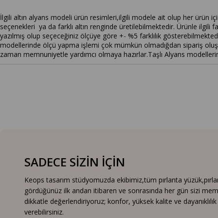
İlgili altın alyans modeli ürün resimleri,ilgili modele ait olup her ürün i
seçenekleri ya da farklı altın renginde üretilebilmektedir. Ürünle ilgili fa
yazılmış olup seçeceğiniz ölçüye göre +- %5 farklılık gösterebilmektedir
modellerinde ölçü yapma işlemi çok mümkün olmadığdan sipariş oluşturm
zaman memnuniyetle yardımcı olmaya hazırlar.Taşlı Alyans modellerimiz z
SADECE SİZİN İÇİN
Keops tasarım stüdyomuzda ekibimiz,tüm pırlanta yüzük,pırlanta
gördüğünüz ilk andan itibaren ve sonrasında her gün sizi mem
dikkatle değerlendiriyoruz; konfor, yüksek kalite ve dayanıklıl
verebilirsiniz.