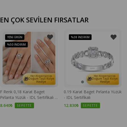
EN ÇOK SEVİLEN FIRSATLAR
YENI ÜRÜN
%38
İNDIRIM
%50
İNDIRIM
Her Alışverişinize
Her Alışverişinize
🎁
🎁
Doğum Taşlı Kolye
Doğum Taşlı Kolye
Hediye
Hediye
F Renk 0,18 Karat Baget
0.19 Karat Baget Pırlanta Yüzük
Pırlanta Yüzük - IDL Sertifikalı -
- IDL Sertifikalı
1100670
8.640₺
12.830₺
SEPETTE
SEPETTE