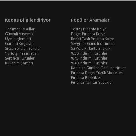
Keops Bilgilendiriyor
Popüler Aramalar
Teslimat Koşulları
Tektaş Pırlanta Kolye
Güvenli Alışveriş
Baget Pırlanta Kolye
Üyelik İşlemleri
Renkli Taşlı Pırlanta Kolye
Garanti Koşulları
Sevgililer Günü İndirimleri
Sıkca Sorulan Sorular
Su Yolu Pırlanta Bileklik
Yurtdışı Teslimatları
%50 İndirimli Ürünler
Sertifikalı Ürünler
%45 İndirimli Ürünler
Kullanım Şartları
%40 İndirimli Ürünler
Kadınlar Gününe Özel İndirimler
Pırlanta Baget Yüzük Modelleri
Pırlanta Bileklikler
Pırlanta Tamtur Yüzükler