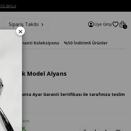
İŞE BAŞLA
Sipariş Takibi
Üye Girişi
0
×
imat
Diamanti Koleksiyonu
%50 İndirimli Ürünler
 4 Klasik Model Alyans
ops Pırlanta Ayar Garanti Sertifikası ile tarafınıza teslim
tte %20 İndirim
0.896₺