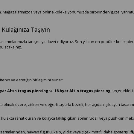
nta. Mağazalarımızda veya online koleksiyonumuzda birbirinden güzel yarımt
ı Kulağınıza Taşıyın
tasarımlarımızla tanışmaya davet ediyoruz. Son yılların en popüler kulak pie
bulacaksınız.
tenin ve estetiğin birleşimini sunar:
yar Altın tragus piercing
ve
18 Ayar Altın tragus piercing
seçenekleri.
a olmak üzere, zirkon ve değerli taşlarla bezeli, her açıdan ışıldayan tasarım
 kulakta rahat duran ve kolayca takılıp çıkarılabilen vidalı veya push-pin me
sarımlarından, hayvan figürlü, kalp, yıldız veya çiçek motifli daha gösterişli
f