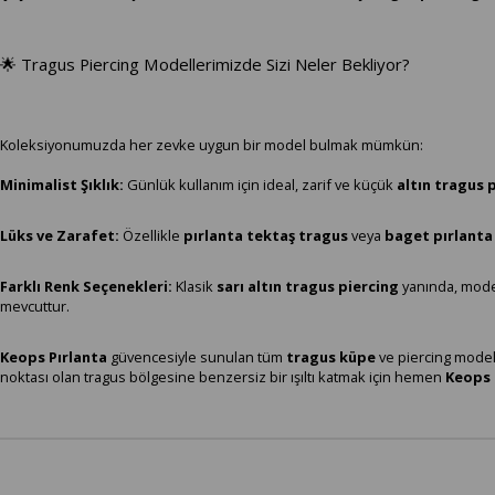
🌟 Tragus Piercing Modellerimizde Sizi Neler Bekliyor?
Koleksiyonumuzda her zevke uygun bir model bulmak mümkün:
Minimalist Şıklık:
Günlük kullanım için ideal, zarif ve küçük
altın tragus 
Lüks ve Zarafet:
Özellikle
pırlanta tektaş tragus
veya
baget pırlanta
Farklı Renk Seçenekleri:
Klasik
sarı altın tragus piercing
yanında, mode
mevcuttur.
Keops Pırlanta
güvencesiyle sunulan tüm
tragus küpe
ve piercing modell
noktası olan tragus bölgesine benzersiz bir ışıltı katmak için hemen
Keops 