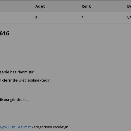
Adet
Renk
B
5
F
V
616
zenle hazırlanmıştır.
enklerinde
üretilebilmektedir.
ikası
gönderilir.
Aynı Gün Teslimat
kategorisini inceleyin.