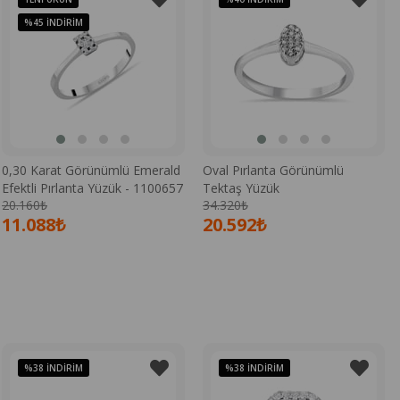
%45
İNDIRIM
0,30 Karat Görünümlü Emerald
Oval Pırlanta Görünümlü
Efektli Pırlanta Yüzük - 1100657
Tektaş Yüzük
20.160₺
34.320₺
11.088₺
20.592₺
%38
İNDIRIM
%38
İNDIRIM