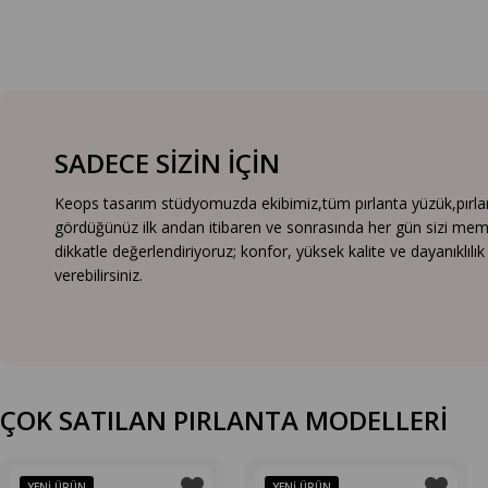
SADECE SİZİN İÇİN
Keops tasarım stüdyomuzda ekibimiz,tüm pırlanta yüzük,pırlanta
gördüğünüz ilk andan itibaren ve sonrasında her gün sizi mem
dikkatle değerlendiriyoruz; konfor, yüksek kalite ve dayanıklıl
verebilirsiniz.
ÇOK SATILAN PIRLANTA MODELLERİ
YENI ÜRÜN
YENI ÜRÜN