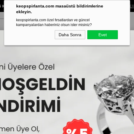
 Koleksiyonunda %40’a Varan İndirim!
Sınırlı süreli bu fırsatı kaçırma.
ALIŞVER
keopspirlanta.com masaüstü bildirimlerine
ekleyin.
keopspirlanta.com özel fırsatlardan ve güncel
kampanyalardan haberiniz olsun ister misiniz?
Daha Sonra
Evet
ye
Küpe
Bileklik
Alyans
Tragus Piercing
Aynı Gün Tesl
TRG1100616
Keops Piramit Pırlant
İncelemekte olduğunuz model,Keops
edilmektedir.
20.016₺
35
13.010₺