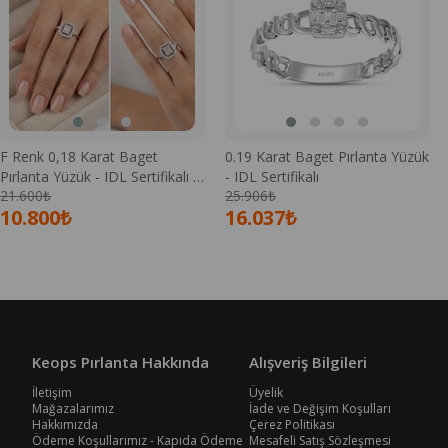
F Renk 0,18 Karat Baget
0.19 Karat Baget Pırlanta Yüzük
Pırlanta Yüzük - IDL Sertifikalı -
- IDL Sertifikalı
21.600₺
25.906₺
1100670
10.800₺
16.037₺
Keops Pırlanta Hakkında
Alışveriş Bilgileri
İletişim
Üyelik
Mağazalarımız
İade ve Değişim Koşulları
Hakkımızda
Çerez Politikası
Ödeme Koşullarımız - Kapıda Ödeme
Mesafeli Satış Sözleşmesi