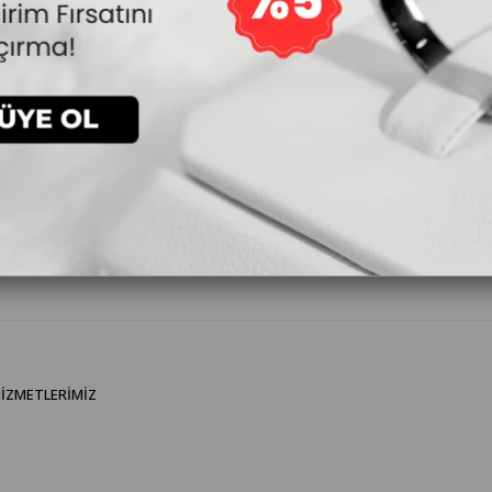
4.337₺
`den başlayan taksitlerle
12 Ağustos 2026 
En Geç
IZMETLERIMIZ