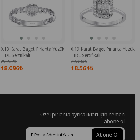
0.18 Karat Baget Pırlanta Yüzük
0.19 Karat Baget Pırlanta Yüzük
- IDL Sertifikalı
- IDL Sertifikalı
29.232₺
29.988₺
18.096₺
18.564₺
Özel pırlanta ayrıcalıkları için hemen
abone ol
Abone Ol