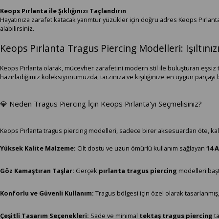
Keops Pırlanta ile Şıklığınızı Taçlandırın
Hayatınıza zarafet katacak yarımtur yüzükler için doğru adres Keops Pırla
alabilirsiniz.
Keops Pırlanta Tragus Piercing Modelleri: Işıltınız
Keops Pırlanta olarak, mücevher zarafetini modern stil ile buluşturan eşsiz 
hazırladığımız koleksiyonumuzda, tarzınıza ve kişiliğinize en uygun parçayı 
💎 Neden Tragus Piercing İçin Keops Pırlanta'yı Seçmelisiniz?
Keops Pırlanta tragus piercing modelleri, sadece birer aksesuardan öte, kali
Yüksek Kalite Malzeme:
Cilt dostu ve uzun ömürlü kullanım sağlayan
14 A
Göz Kamaştıran Taşlar:
Gerçek
pırlanta tragus piercing
modelleri başt
Konforlu ve Güvenli Kullanım:
Tragus bölgesi için özel olarak tasarlanmış,
Çeşitli Tasarım Seçenekleri:
Sade ve minimal
tektaş tragus piercing
ta