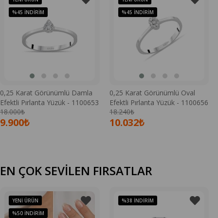
%45
İNDIRIM
%45
İNDIRIM
0,25 Karat Görünümlü Damla
0,25 Karat Görünümlü Oval
Efektli Pırlanta Yüzük - 1100653
Efektli Pırlanta Yüzük - 1100656
18.000₺
18.240₺
9.900₺
10.032₺
EN ÇOK SEVİLEN FIRSATLAR
YENI ÜRÜN
%38
İNDIRIM
%50
İNDIRIM