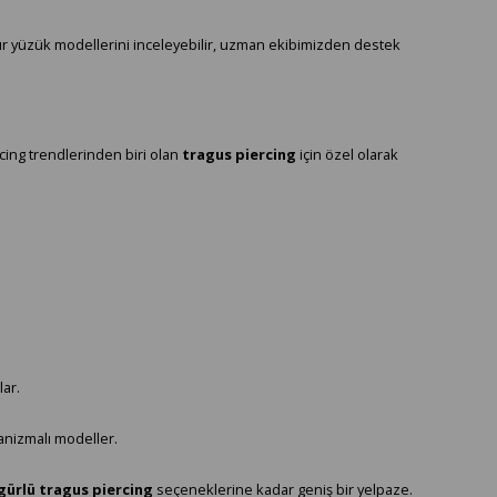
ur yüzük modellerini inceleyebilir, uzman ekibimizden destek
rcing trendlerinden biri olan
tragus piercing
için özel olarak
lar.
kanizmalı modeller.
igürlü tragus piercing
seçeneklerine kadar geniş bir yelpaze.