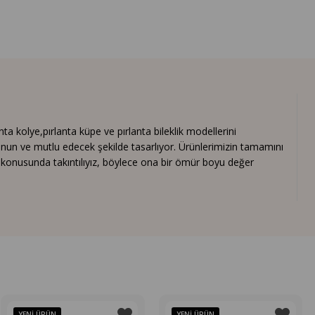
 kolye,pırlanta küpe ve pırlanta bileklik modellerini
nun ve mutlu edecek şekilde tasarlıyor. Ürünlerimizin tamamını
ık konusunda takıntılıyız, böylece ona bir ömür boyu değer
YENI ÜRÜN
YENI ÜRÜN