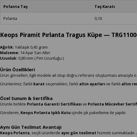
Pırlanta Taş
Taş Karatı
Pırlanta
0,10
Keops Piramit Pırlanta Tragus Küpe
— TRG1100
Ağırlık:
Yaklaşık 0,45 gram
Malzeme:
14 Ayar Sarı Altın
Uzunluk:
0,80 mm ( Pim Uzunluğu )
Ürün Özellikleri
Ürün görselleri, ilgili modele ait olup doğru referans oluşturması amacıyla ö
Ürünlerimiz; farklı
karat
seçenekleri, farklı
altın ayarları
ve farklı
altın r
Özel Sunum & Sertifika
Ürünle birlikte
Pırlanta Garanti Sertifikası
ve
Pırlanta Mücevher Sertif
Gönderim,
Keops Pırlanta Işıklı Kutu
içinde şık paketleme ile yapılır.
Aynı Gün Teslimat Avantajı
Keops Pırlanta
, seçili ürünlerde
aynı gün teslimat
hizmeti sunmaktadır.