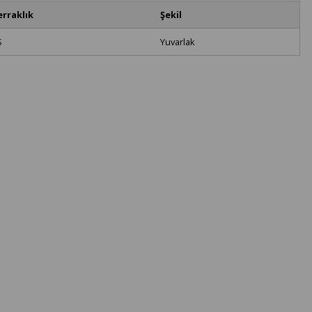
erraklık
Şekil
S
Yuvarlak