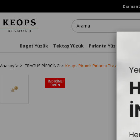
Diamanti
Baget Yüzük
Tektaş Yüzük
Pırlanta Yüzükler
Kol
Anasayfa
TRAGUS PİERCİNG
Keops Piramit Pırlanta Tragus Küpe - 
İNDIRIMLI
ÜRÜN