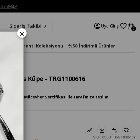
İŞE BAŞLA
Sipariş Takibi
Üye Girişi
0
×
imat
Diamanti Koleksiyonu
%50 İndirimli Ürünler
a Tragus Küpe - TRG1100616
 Pırlanta Mücevher Sertifikası ile tarafınıza teslim
STOK KODU
(TRG1100616)