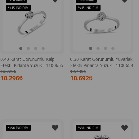
%45
İNDIRIM
%45
İNDIRIM
0,40 Karat Görünümlü Kalp
0,30 Karat Görünümlü Yuvarlak
Efektli Pırlanta Yüzük - 1100655
Efektli Pırlanta Yüzük - 1100654
18.720₺
19.440₺
10.296₺
10.692₺
%50
İNDIRIM
%38
İNDIRIM