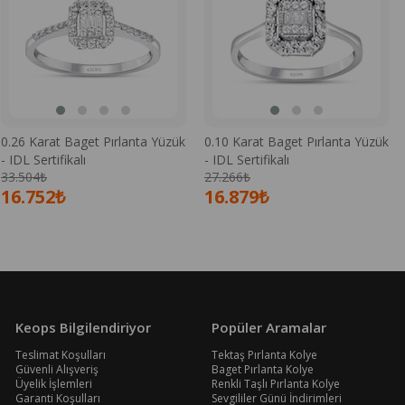
0.26 Karat Baget Pırlanta Yüzük
0.10 Karat Baget Pırlanta Yüzük
- IDL Sertifikalı
- IDL Sertifikalı
33.504₺
27.266₺
16.752₺
16.879₺
Keops Bilgilendiriyor
Popüler Aramalar
Teslimat Koşulları
Tektaş Pırlanta Kolye
Güvenli Alışveriş
Baget Pırlanta Kolye
Üyelik İşlemleri
Renkli Taşlı Pırlanta Kolye
Garanti Koşulları
Sevgililer Günü İndirimleri