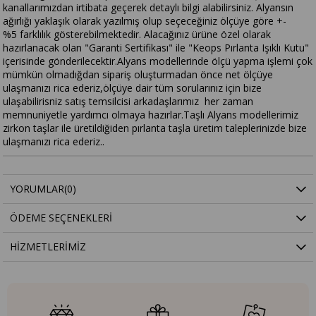
kanallarımızdan irtibata geçerek detaylı bilgi alabilirsiniz. Alyansın
ağırlığı yaklaşık olarak yazılmış olup seçeceğiniz ölçüye göre +-
%5 farklılık gösterebilmektedir. Alacağınız ürüne özel olarak
hazırlanacak olan "Garanti Sertifikası" ile "Keops Pırlanta Işıklı Kutu"
içerisinde gönderilecektir.Alyans modellerinde ölçü yapma işlemi çok
mümkün olmadığdan sipariş oluşturmadan önce net ölçüye
ulaşmanızı rica ederiz,ölçüye dair tüm sorularınız için bize
ulaşabilirisniz satış temsilcisi arkadaşlarımız her zaman
memnuniyetle yardımcı olmaya hazırlar.Taşlı Alyans modellerimiz
zirkon taşlar ile üretildiğiden pırlanta taşla üretim taleplerinizde bize
ulaşmanızı rica ederiz..
YORUMLAR
(0)
ÖDEME SEÇENEKLERI
HIZMETLERIMIZ