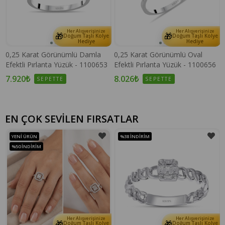
Her Alışverişinize
Her Alışverişinize
🎁
🎁
e
Doğum Taşlı Kolye
Doğum Taşlı Kolye
Hediye
Hediye
0,25 Karat Görünümlü Damla
0,25 Karat Görünümlü Oval
Efektli Pırlanta Yüzük - 1100653
Efektli Pırlanta Yüzük - 1100656
7.920₺
8.026₺
SEPETTE
SEPETTE
EN ÇOK SEVİLEN FIRSATLAR
YENI ÜRÜN
%38
İNDIRIM
%50
İNDIRIM
Her Alışverişinize
Her Alışverişinize
🎁
🎁
e
Doğum Taşlı Kolye
Doğum Taşlı Kolye