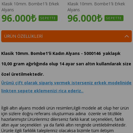
Klasik 10mm. Bombe1'li Erkek
Klasik 10mm. Bombe1'li Erkek
Alyans
Alyans
96.000₺
96.000₺
SEPETTE
SEPETTE
ÜRÜN ÖZELLIKLERI
Klasik 10mm. Bombe1'li Kadın Alyans - 5000146 yaklaşık
10,00 gram ağırlığında olup 14 ayar sarı altın kullanılarak size
özel üretilmektedir.
Ürünü çift olarak sipariş vermek isterseniz erkek modelinide
linkten sepete eklemenizi rica ederiz..
İlgili altın alyans modeli ürün resimleri,ilgili modele ait olup her ürün
için sizlere doğru referans oluşturması adına özenle ve titizlikle
hazırlanmıştır.Ürünlerimiz dilerseniz farklı karat seçenekleri, farklı
altın ayar seçenekleri ya da farklı altın renginde üretilebilmektedir.
Ürünle ilgili farklılık talepleriniz olacaksa bizimle tüm iletişim