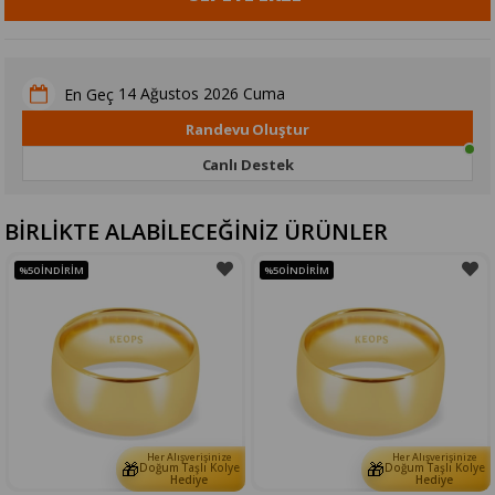
14 Ağustos 2026 Cuma
En Geç
Randevu Oluştur
Canlı Destek
BİRLİKTE ALABİLECEĞİNİZ ÜRÜNLER
%50
İNDIRIM
%50
İNDIRIM
Her Alışverişinize
Her Alışverişinize
🎁
🎁
Doğum Taşlı Kolye
Doğum Taşlı Kolye
Hediye
Hediye