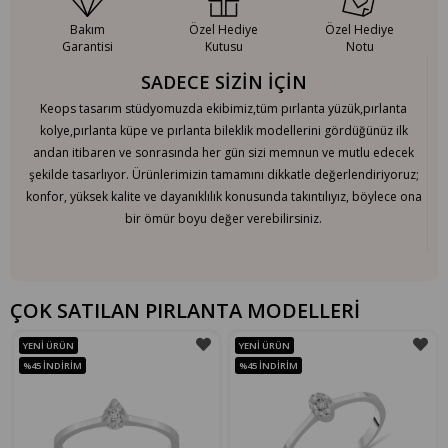
Bakım
Özel Hediye
Özel Hediye
Garantisi
Kutusu
Notu
SADECE SİZİN İÇİN
Keops tasarım stüdyomuzda ekibimiz,tüm pırlanta yüzük,pırlanta
kolye,pırlanta küpe ve pırlanta bileklik modellerini gördüğünüz ilk
andan itibaren ve sonrasında her gün sizi memnun ve mutlu edecek
şekilde tasarlıyor. Ürünlerimizin tamamını dikkatle değerlendiriyoruz;
konfor, yüksek kalite ve dayanıklılık konusunda takıntılıyız, böylece ona
bir ömür boyu değer verebilirsiniz.
ÇOK SATILAN PIRLANTA MODELLERİ
YENI ÜRÜN
YENI ÜRÜN
%45
İNDIRIM
%45
İNDIRIM