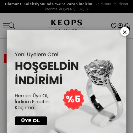
Diamanti Koleksiyonunda %40’a Varan İndirim!
Sınırlı süreli bu fırsatı
kaçırma.
ALIŞVERİŞE BAŞLA
×
0
İNDIRIMLI
ÜRÜN