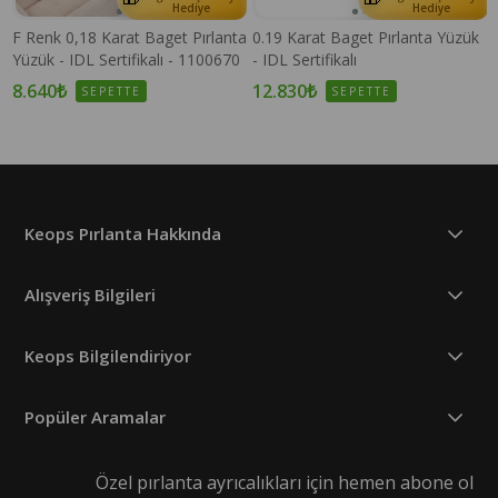
Hediye
Hediye
F Renk 0,18 Karat Baget Pırlanta
0.19 Karat Baget Pırlanta Yüzük
Yüzük - IDL Sertifikalı - 1100670
- IDL Sertifikalı
8.640₺
12.830₺
SEPETTE
SEPETTE
Keops Pırlanta Hakkında
Alışveriş Bilgileri
Keops Bilgilendiriyor
Popüler Aramalar
Özel pırlanta ayrıcalıkları için hemen abone ol