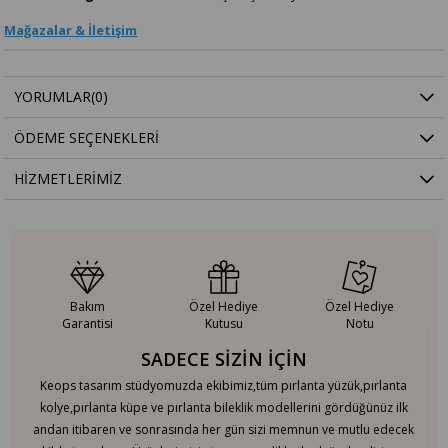
Mağazalar & İletişim
YORUMLAR
(0)
ÖDEME SEÇENEKLERI
HIZMETLERIMIZ
Bakım
Özel Hediye
Özel Hediye
Garantisi
Kutusu
Notu
SADECE SİZİN İÇİN
Keops tasarım stüdyomuzda ekibimiz,tüm pırlanta yüzük,pırlanta
kolye,pırlanta küpe ve pırlanta bileklik modellerini gördüğünüz ilk
andan itibaren ve sonrasında her gün sizi memnun ve mutlu edecek