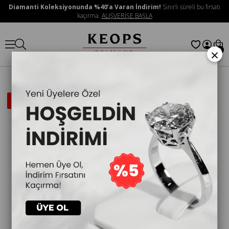
Diamanti Koleksiyonunda %40’a Varan İndirim!
Sınırlı süreli bu fırsatı
kaçırma.
ALIŞVERİŞE BAŞLA
×
0
İNDIRIMLI
ÜRÜN