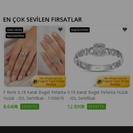
EN ÇOK SEVİLEN FIRSATLAR
YENI ÜRÜN
%38
İNDIRIM
%50
İNDIRIM
Her Alışverişinize
Her Alışverişinize
🎁
🎁
e
Doğum Taşlı Kolye
Doğum Taşlı Kolye
Hediye
Hediye
F Renk 0,18 Karat Baget Pırlanta
0.19 Karat Baget Pırlanta Yüzük
Yüzük - IDL Sertifikalı - 1100670
- IDL Sertifikalı
8.640₺
12.830₺
SEPETTE
SEPETTE