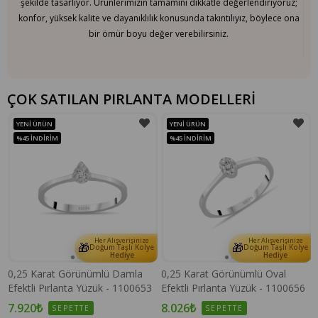
şekilde tasarlıyor. Ürünlerimizin tamamını dikkatle değerlendiriyoruz;
konfor, yüksek kalite ve dayanıklılık konusunda takıntılıyız, böylece ona
bir ömür boyu değer verebilirsiniz.
ÇOK SATILAN PIRLANTA MODELLERİ
YENI ÜRÜN
YENI ÜRÜN
%45
İNDIRIM
%45
İNDIRIM
Her Alışverişinize
Her Alışverişinize
🎁
🎁
e
Doğum Taşlı Kolye
Doğum Taşlı Kolye
Hediye
Hediye
0,25 Karat Görünümlü Damla
0,25 Karat Görünümlü Oval
Efektli Pırlanta Yüzük - 1100653
Efektli Pırlanta Yüzük - 1100656
7.920₺
8.026₺
SEPETTE
SEPETTE