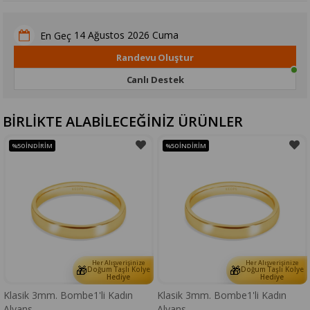
14 Ağustos 2026 Cuma
En Geç
Randevu Oluştur
Canlı Destek
BİRLİKTE ALABİLECEĞİNİZ ÜRÜNLER
%50
İNDIRIM
%50
İNDIRIM
Her Alışverişinize
Her Alışverişinize
🎁
🎁
Doğum Taşlı Kolye
Doğum Taşlı Kolye
Hediye
Hediye
Klasik 3mm. Bombe1'li Kadın
Klasik 3mm. Bombe1'li Kadın
Alyans
Alyans