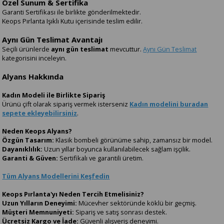
Özel Sunum & Sertifika
Garanti Sertifikası ile birlikte gönderilmektedir.
Keops Pırlanta Işıklı Kutu içerisinde teslim edilir.
Aynı Gün Teslimat Avantajı
Seçili ürünlerde
aynı gün teslimat
mevcuttur.
Aynı Gün Teslimat
kategorisini inceleyin.
Alyans Hakkında
Kadın Modeli ile Birlikte Sipariş
Ürünü çift olarak sipariş vermek isterseniz
Kadın modelini buradan
sepete ekleyebilirsiniz
.
Neden Keops Alyans?
Özgün Tasarım:
Klasik bombeli görünüme sahip, zamansız bir model.
Dayanıklılık:
Uzun yıllar boyunca kullanılabilecek sağlam işçilik.
Garanti & Güven:
Sertifikalı ve garantili üretim.
Tüm Alyans Modellerini Keşfedin
Keops Pırlanta'yı Neden Tercih Etmelisiniz?
Uzun Yılların Deneyimi:
Mücevher sektöründe köklü bir geçmiş.
Müşteri Memnuniyeti:
Sipariş ve satış sonrası destek.
Ücretsiz Kargo ve İade:
Güvenli alışveriş deneyimi.