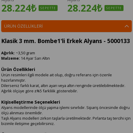
28.224₺
28.224₺
SEPETTE
SEPETTE
ÜRÜN ÖZELLIKLERI
Klasik 3 mm. Bombe1'li Erkek Alyans - 5000133
Ağırlık:
~3,50 gram
Malzeme:
14 Ayar Sarı Altın
Ürün Özellikleri
Ürün resimleri ilgili modele ait olup, doğru referans için özenle
hazırlanmıştır.
Dilerseniz farklı karat, altın ayarı veya altın renginde üretilebilmektedir.
Ağırlık ölçüye göre ±%5 farklılık gösterebilir.
Kişiselleştirme Seçenekleri
Alyans modellerinde ölçü yapma işlemi sınırlıdır. Sipariş öncesinde doğru
ölçü alınması önemlidir.
Taşlı Alyans modelleri zirkon taşlarla üretilmektedir. Pırlanta taş tercihi için
bizimle iletişime geçebilirsiniz.