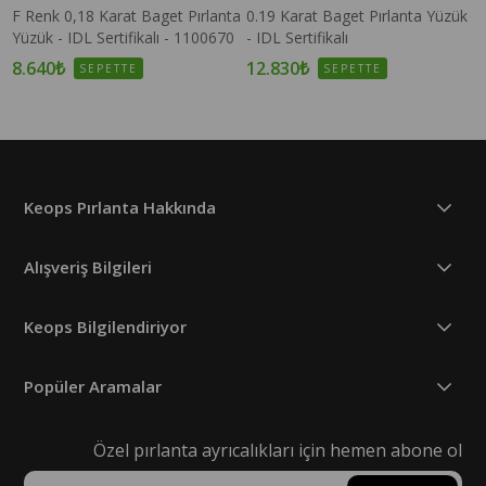
F Renk 0,18 Karat Baget Pırlanta
0.19 Karat Baget Pırlanta Yüzük
Yüzük - IDL Sertifikalı - 1100670
- IDL Sertifikalı
8.640₺
12.830₺
SEPETTE
SEPETTE
Keops Pırlanta Hakkında
Alışveriş Bilgileri
Keops Bilgilendiriyor
Popüler Aramalar
Özel pırlanta ayrıcalıkları için hemen abone ol