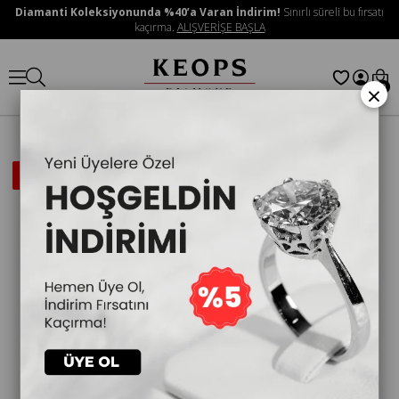
Diamanti Koleksiyonunda %40’a Varan İndirim!
Sınırlı süreli bu fırsatı
kaçırma.
ALIŞVERİŞE BAŞLA
×
0
İNDIRIMLI
ÜRÜN