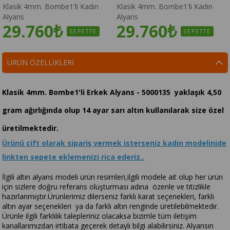
Klasik 4mm. Bombe1'li Kadın
Klasik 4mm. Bombe1'li Kadın
Alyans
Alyans
29.760₺
29.760₺
SEPETTE
SEPETTE
ÜRÜN ÖZELLIKLERI
Klasik 4mm. Bombe1'li Erkek Alyans - 5000135 yaklaşık 4,50
gram ağırlığında olup 14 ayar sarı altın kullanılarak size özel
üretilmektedir.
Ürünü çift olarak sipariş vermek isterseniz kadın modelinide
linkten sepete eklemenizi rica ederiz..
İlgili altın alyans modeli ürün resimleri,ilgili modele ait olup her ürün
için sizlere doğru referans oluşturması adına özenle ve titizlikle
hazırlanmıştır.Ürünlerimiz dilerseniz farklı karat seçenekleri, farklı
altın ayar seçenekleri ya da farklı altın renginde üretilebilmektedir.
Ürünle ilgili farklılık talepleriniz olacaksa bizimle tüm iletişim
kanallarımızdan irtibata geçerek detaylı bilgi alabilirsiniz. Alyansın