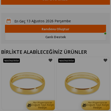
13 Ağustos 2026 Perşembe
En Geç
Randevu Oluştur
Canlı Destek
BİRLİKTE ALABİLECEĞİNİZ ÜRÜNLER
%50
İNDIRIM
%50
İNDIRIM
Her Alışverişinize
Her Alışverişinize
🎁
🎁
Doğum Taşlı Kolye
Doğum Taşlı Kolye
Hediye
Hediye