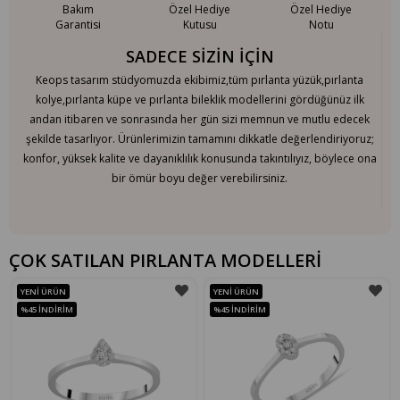
Bakım
Özel Hediye
Özel Hediye
Garantisi
Kutusu
Notu
SADECE SİZİN İÇİN
Keops tasarım stüdyomuzda ekibimiz,tüm pırlanta yüzük,pırlanta
kolye,pırlanta küpe ve pırlanta bileklik modellerini gördüğünüz ilk
andan itibaren ve sonrasında her gün sizi memnun ve mutlu edecek
şekilde tasarlıyor. Ürünlerimizin tamamını dikkatle değerlendiriyoruz;
konfor, yüksek kalite ve dayanıklılık konusunda takıntılıyız, böylece ona
bir ömür boyu değer verebilirsiniz.
ÇOK SATILAN PIRLANTA MODELLERİ
YENI ÜRÜN
YENI ÜRÜN
%45
İNDIRIM
%45
İNDIRIM