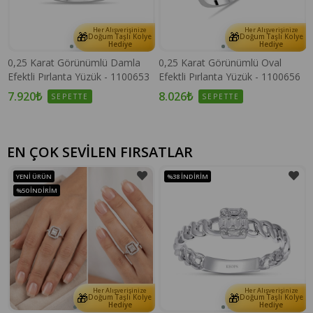
Her Alışverişinize
Her Alışverişinize
🎁
🎁
e
Doğum Taşlı Kolye
Doğum Taşlı Kolye
Hediye
Hediye
0,25 Karat Görünümlü Damla
0,25 Karat Görünümlü Oval
Efektli Pırlanta Yüzük - 1100653
Efektli Pırlanta Yüzük - 1100656
7.920₺
8.026₺
SEPETTE
SEPETTE
EN ÇOK SEVİLEN FIRSATLAR
YENI ÜRÜN
%38
İNDIRIM
%50
İNDIRIM
Her Alışverişinize
Her Alışverişinize
🎁
🎁
e
Doğum Taşlı Kolye
Doğum Taşlı Kolye
Hediye
Hediye