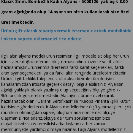
Klasik 8mm. Bombe2'li Kadın Alyans - 5000126 yaklaşık 8,00
gram ağırlığında olup 14 ayar sarı altın kullanılarak size özel
üretilmektedir.
Ürünü çift olarak sipariş vermek isterseniz erkek modelinide
linkten sepete eklemenizi rica ederiz..
İlgili altın alyans modeli ürün resimleri,ilgili modele ait olup her ürün
için sizlere doğru referans oluşturması adına özenle ve titizlikle
hazırlanmıştır.Ürünlerimiz dilerseniz farklı karat seçenekleri, farklı
altın ayar seçenekleri ya da farklı altın renginde üretilebilmektedir.
Ürünle ilgili farklılık talepleriniz olacaksa bizimle tüm iletişim
kanallarımızdan irtibata geçerek detaylı bilgi alabilirsiniz. Alyansın
ağırlığı yaklaşık olarak yazılmış olup seçeceğiniz ölçüye göre +-
%5 farklılık gösterebilmektedir. Alacağınız ürüne özel olarak
hazırlanacak olan "Garanti Sertifikası" ile "Keops Pırlanta Işıklı Kutu"
içerisinde gönderilecektir.Alyans modellerinde ölçü yapma işlemi çok
mümkün olmadığdan sipariş oluşturmadan önce net ölçüye
ulaşmanızı rica ederiz,ölçüye dair tüm sorularınız için bize
ulaşabilirisniz satış temsilcisi arkadaşlarımız her zaman
memnuniyetle yardımcı olmaya hazırlar.Taşlı Alyans modellerimiz