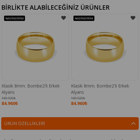
BİRLİKTE ALABİLECEĞİNİZ ÜRÜNLER
%50
İNDIRIM
%50
İNDIRIM
Klasik 8mm. Bombe2'li Erkek
Klasik 8mm. Bombe2'li Erkek
Alyans
Alyans
169.920₺
169.920₺
84.960₺
84.960₺
ÜRÜN ÖZELLIKLERI