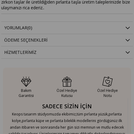
zirkon taşlar ile üretildiğiden pırlanta taşla üretim taleplerinizde bize
ulaşmanızı rica ederiz..
YORUMLAR
(0)
ÖDEME SEÇENEKLERI
HIZMETLERIMIZ
Bakım
Özel Hediye
Özel Hediye
Garantisi
Kutusu
Notu
SADECE SİZİN İÇİN
Keops tasarım stüdyomuzda ekibimiz,tüm pırlanta yüzük,pırlanta
kolye,pırlanta küpe ve pırlanta bileklik modellerini gördüğünüz ilk
andan itibaren ve sonrasında her gün sizi memnun ve mutlu edecek
şekilde tasarlıyor. Ürünlerimizin tamamını dikkatle değerlendiriyoruz;