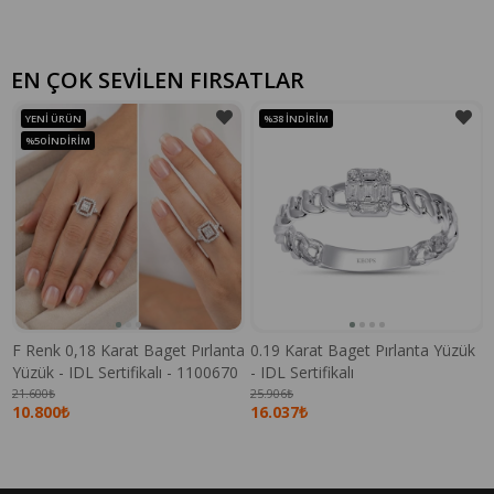
EN ÇOK SEVİLEN FIRSATLAR
YENI ÜRÜN
%38
İNDIRIM
%50
İNDIRIM
F Renk 0,18 Karat Baget Pırlanta
0.19 Karat Baget Pırlanta Yüzük
Yüzük - IDL Sertifikalı - 1100670
- IDL Sertifikalı
21.600₺
25.906₺
10.800₺
16.037₺