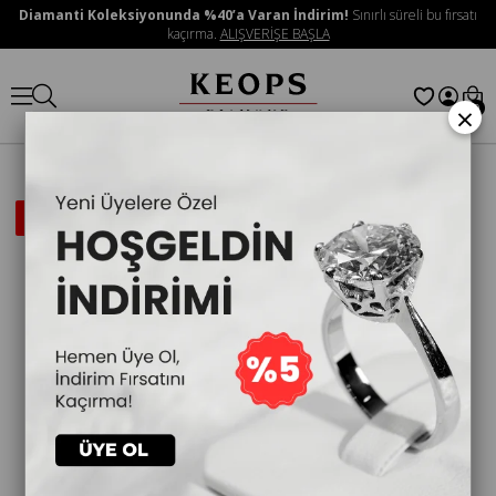
Diamanti Koleksiyonunda %40’a Varan İndirim!
Sınırlı süreli bu fırsatı
kaçırma.
ALIŞVERİŞE BAŞLA
×
0
İNDIRIMLI
ÜRÜN