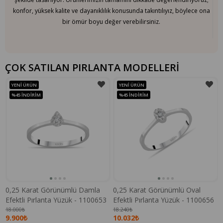
konfor, yüksek kalite ve dayanıklılık konusunda takıntılıyız, böylece ona
bir ömür boyu değer verebilirsiniz.
ÇOK SATILAN PIRLANTA MODELLERİ
YENI ÜRÜN
YENI ÜRÜN
%45
İNDIRIM
%45
İNDIRIM
0,25 Karat Görünümlü Damla
0,25 Karat Görünümlü Oval
Efektli Pırlanta Yüzük - 1100653
Efektli Pırlanta Yüzük - 1100656
18.000₺
18.240₺
9.900₺
10.032₺