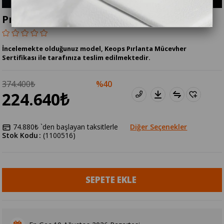
Pırlanta 1.85 Karat Gurmet Bileklik
İncelemekte olduğunuz model, Keops Pırlanta Mücevher
Sertifikası ile tarafınıza teslim edilmektedir.
374.400₺
40
224.640₺
74.880₺
`den başlayan taksitlerle
Diğer Seçenekler
Stok Kodu
(1100516)