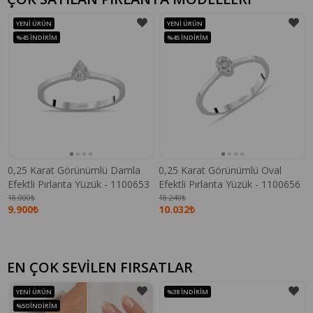
YENI ÜRÜN
YENI ÜRÜN
%45
İNDIRIM
%45
İNDIRIM
0,25 Karat Görünümlü Damla
0,25 Karat Görünümlü Oval
Efektli Pırlanta Yüzük - 1100653
Efektli Pırlanta Yüzük - 1100656
18.000₺
18.240₺
9.900₺
10.032₺
EN ÇOK SEVİLEN FIRSATLAR
YENI ÜRÜN
%38
İNDIRIM
%50
İNDIRIM