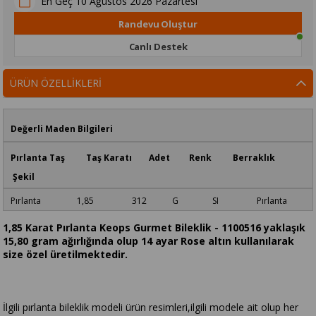
10 Ağustos 2026 Pazartesi
En Geç
Randevu Oluştur
Canlı Destek
ÜRÜN ÖZELLIKLERI
Değerli Maden Bilgileri
Pırlanta Taş Taş Karatı Adet Renk Berraklık
Şekil
Pırlanta 1,85 312 G SI Pırlanta
1,85 Karat Pırlanta Keops Gurmet Bileklik - 1100516 yaklaşık
15,80 gram ağırlığında olup 14 ayar Rose altın kullanılarak
size özel üretilmektedir.
İlgili pırlanta bileklik modeli ürün resimleri,ilgili modele ait olup her