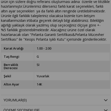
ürün için sizlere doğru referans oluşturması adına özenle ve titizlikle
hazırlanmıştır.Ürünlerimiz dilerseniz farklı karat seçenekleri, farklı
altın ayar seçenekleri ya da farklı altın renginde üretilebilmektedir.
Ürünle ilgili farklılık talepleriniz olacaksa bizimle tüm iletişim
kanallarımızdan irtibata geçerek detaylı bilgi alabilirsiniz. Bilekliğin
ağırlığı yaklaşık olarak yazılmış olup seçeceğiniz ölçüye göre +-
%5 farklılık gösterebilmektedir. Alacağınız ürüne özel olarak
hazırlanacak olan "Pırlanta Garanti Sertifikası&Pırlanta Mücevher
Sertifikası" ile "Keops Pırlanta Işıklı Kutu" içerisinde gönderilecektir.
Karat Aralığı
1.00 - 2.00
Taş Rengi
G
Berraklık
SI
Derecesi
Şekil
Yuvarlak
Altın Ayar
14K
YORUMLAR
(0)
ÖDEME SEÇENEKLERI