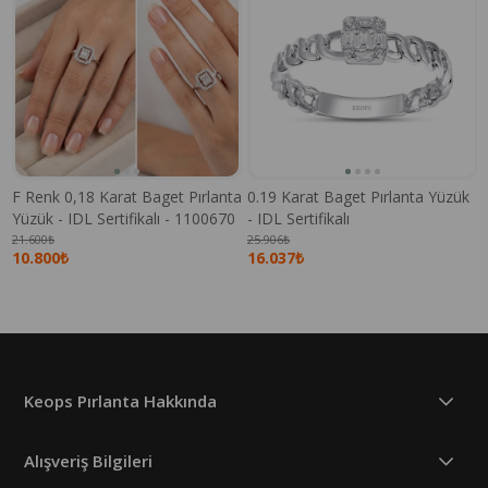
F Renk 0,18 Karat Baget Pırlanta
0.19 Karat Baget Pırlanta Yüzük
Yüzük - IDL Sertifikalı - 1100670
- IDL Sertifikalı
21.600₺
25.906₺
10.800₺
16.037₺
Keops Pırlanta Hakkında
Alışveriş Bilgileri