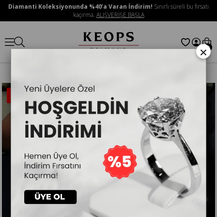
Diamanti Koleksiyonunda %40’a Varan İndirim!
Sınırlı süreli bu fırsatı
kaçırma.
ALIŞVERİŞE BAŞLA
×
0
İNDIRIMLI
ÜRÜN