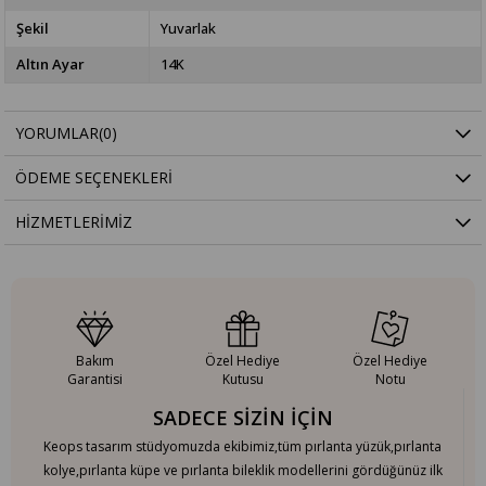
Şekil
Yuvarlak
Altın Ayar
14K
YORUMLAR
(0)
ÖDEME SEÇENEKLERI
HIZMETLERIMIZ
Bakım
Özel Hediye
Özel Hediye
Garantisi
Kutusu
Notu
SADECE SİZİN İÇİN
Keops tasarım stüdyomuzda ekibimiz,tüm pırlanta yüzük,pırlanta
kolye,pırlanta küpe ve pırlanta bileklik modellerini gördüğünüz ilk