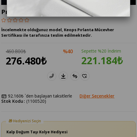
Pırlanta 2 Karat Gurmet Bileklik
İncelemekte olduğunuz model, Keops Pırlanta Mücevher
Sertifikası ile tarafınıza teslim edilmektedir.
460.800₺
40
Sepette %20 İndirim
221.184₺
276.480₺
92.160₺
`den başlayan taksitlerle
Diğer Seçenekler
Stok Kodu
(1100520)
Kalp Doğum Taşı Kolye Hediyesi