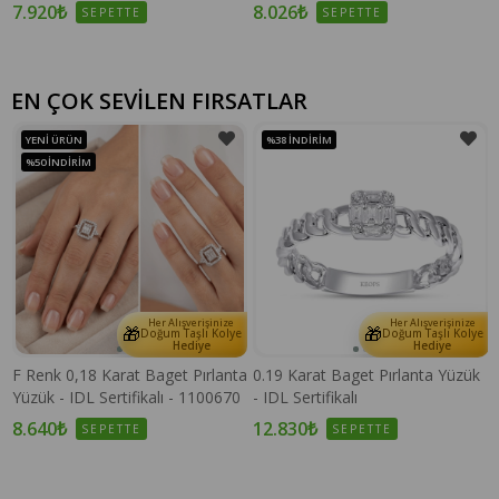
7.920₺
8.026₺
SEPETTE
SEPETTE
EN ÇOK SEVİLEN FIRSATLAR
YENI ÜRÜN
%38
İNDIRIM
%50
İNDIRIM
Her Alışverişinize
Her Alışverişinize
🎁
🎁
e
Doğum Taşlı Kolye
Doğum Taşlı Kolye
Hediye
Hediye
F Renk 0,18 Karat Baget Pırlanta
0.19 Karat Baget Pırlanta Yüzük
Yüzük - IDL Sertifikalı - 1100670
- IDL Sertifikalı
8.640₺
12.830₺
SEPETTE
SEPETTE