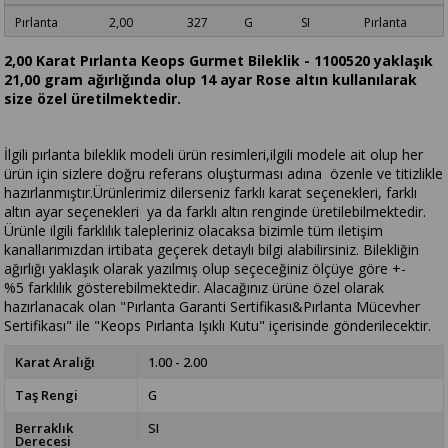
Pırlanta 2,00 327 G SI Pırlanta
2,00 Karat Pırlanta Keops Gurmet Bileklik - 1100520 yaklaşık
21,00 gram ağırlığında olup 14 ayar Rose altın kullanılarak
size özel üretilmektedir.
İlgili pırlanta bileklik modeli ürün resimleri,ilgili modele ait olup her
ürün için sizlere doğru referans oluşturması adına özenle ve titizlikle
hazırlanmıştır.Ürünlerimiz dilerseniz farklı karat seçenekleri, farklı
altın ayar seçenekleri ya da farklı altın renginde üretilebilmektedir.
Ürünle ilgili farklılık talepleriniz olacaksa bizimle tüm iletişim
kanallarımızdan irtibata geçerek detaylı bilgi alabilirsiniz. Bilekliğin
ağırlığı yaklaşık olarak yazılmış olup seçeceğiniz ölçüye göre +-
%5 farklılık gösterebilmektedir. Alacağınız ürüne özel olarak
hazırlanacak olan "Pırlanta Garanti Sertifikası&Pırlanta Mücevher
Sertifikası" ile "Keops Pırlanta Işıklı Kutu" içerisinde gönderilecektir.
Karat Aralığı
1.00 - 2.00
Taş Rengi
G
Berraklık
SI
Derecesi