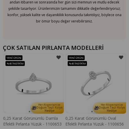
andan itibaren ve sonrasında her gün sizi memnun ve mutlu edecek
şekilde tasarlıyor. Ürünlerimizin tamamını dikkatle değerlendiriyoruz;
konfor, yüksek kalite ve dayanıklılık konusunda takıntılıyız, böylece ona
bir ömür boyu değer verebilirsiniz.
ÇOK SATILAN PIRLANTA MODELLERİ
YENI ÜRÜN
YENI ÜRÜN
%45
İNDIRIM
%45
İNDIRIM
Her Alışverişinize
Her Alışverişinize
🎁
🎁
e
Doğum Taşlı Kolye
Doğum Taşlı Kolye
Hediye
Hediye
0,25 Karat Görünümlü Damla
0,25 Karat Görünümlü Oval
Efektli Pırlanta Yüzük - 1100653
Efektli Pırlanta Yüzük - 1100656