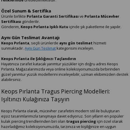
renklerinde
üretilebilmektedir.
Özel Sunum & Sertifika
Ürünle birlikte
Pırlanta Garanti Sertifikası
ve
Pırlanta Mücevher
Sertifikası
gönderilir.
Gönderim,
Keops Pırlanta Işıklı Kutu
içinde şık paketleme ile yapılır.
Aynı Gün Teslimat Avantajı
Keops Pırlanta
, seçili ürünlerde
aynı gün teslimat
hizmeti
sunmaktadır.
Aynı Gün Teslimat
kategorisini inceleyin.
Keops Pırlanta ile Şıklığınızı Taçlandırın
Hayatınıza zarafet katacak yarımtur yüzükler için doğru adres Keops
Pırlanta. Mağazalarımızda veya online koleksiyonumuzda birbirinden
güzel yarımtur yüzük modellerini inceleyebilir, uzman ekibimizden destek
alabilirsiniz.
Keops Pırlanta Tragus Piercing Modelleri:
Işıltınızı Kulağınıza Taşıyın
Keops Pırlanta olarak, mücevher zarafetini modern stil ile buluşturan
eşsiz tasarımlarımızla tanışmaya davet ediyoruz. Son yılların en popüler
kulak piercing trendlerinden biri olan
tragus piercing
için özel olarak
hazırladığımız koleksiyonumuzda, tarzınıza ve kişiliğinize en uygun