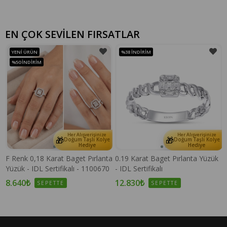
EN ÇOK SEVİLEN FIRSATLAR
YENI ÜRÜN
%38
İNDIRIM
%50
İNDIRIM
Her Alışverişinize
Her Alışverişinize
🎁
🎁
e
Doğum Taşlı Kolye
Doğum Taşlı Kolye
Hediye
Hediye
F Renk 0,18 Karat Baget Pırlanta
0.19 Karat Baget Pırlanta Yüzük
Yüzük - IDL Sertifikalı - 1100670
- IDL Sertifikalı
8.640₺
12.830₺
SEPETTE
SEPETTE