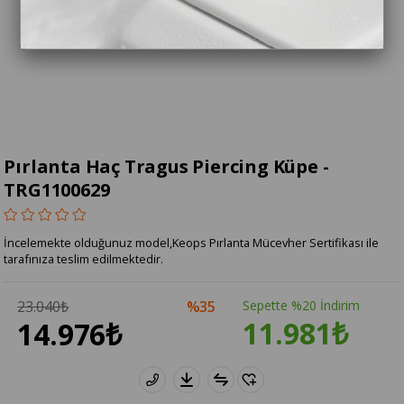
Pırlanta Haç Tragus Piercing Küpe -
TRG1100629
İncelemekte olduğunuz model,Keops Pırlanta Mücevher Sertifikası ile
tarafınıza teslim edilmektedir.
23.040₺
35
Sepette %20 İndirim
11.981₺
14.976₺