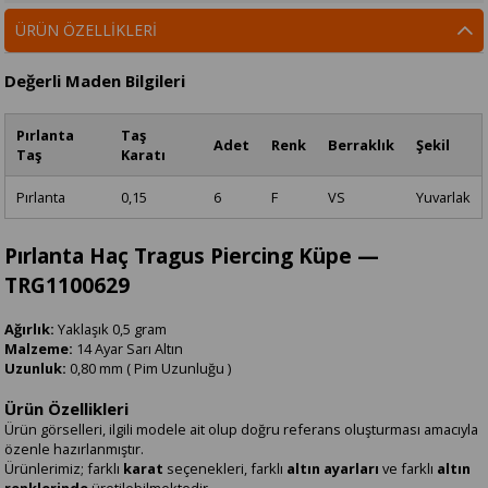
ÜRÜN ÖZELLIKLERI
Değerli Maden Bilgileri
Pırlanta
Taş
Adet
Renk
Berraklık
Şekil
Taş
Karatı
Pırlanta
0,15
6
F
VS
Yuvarlak
Pırlanta Haç Tragus Piercing Küpe —
TRG1100629
Ağırlık:
Yaklaşık 0,5 gram
Malzeme:
14 Ayar Sarı Altın
Uzunluk:
0,80 mm ( Pim Uzunluğu )
Ürün Özellikleri
Ürün görselleri, ilgili modele ait olup doğru referans oluşturması amacıyla
özenle hazırlanmıştır.
Ürünlerimiz; farklı
karat
seçenekleri, farklı
altın ayarları
ve farklı
altın