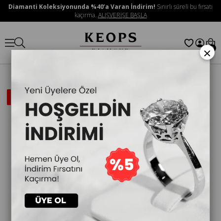
Diamanti Koleksiyonunda %40’a Varan İndirim!
Sınırlı süreli bu fırsatı
kaçırma.
ALIŞVERİŞE BAŞLA
×
0
İNDIRIMLI
ÜRÜN