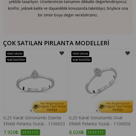
şekilde tasarlıyor. Ürünlerimizin tamamını dikkatle değerlendiriyoruz;
konfor, yüksek kalite ve dayanıklılık konusunda takıntılıyız, böylece ona
bir ömür boyu değer verebilirsiniz.
ÇOK SATILAN PIRLANTA MODELLERİ
YENI ÜRÜN
YENI ÜRÜN
%45
İNDIRIM
%45
İNDIRIM
Her Alışverişinize
Her Alışverişinize
🎁
🎁
e
Doğum Taşlı Kolye
Doğum Taşlı Kolye
Hediye
Hediye
0,25 Karat Görünümlü Damla
0,25 Karat Görünümlü Oval
Efektli Pırlanta Yüzük - 1100653
Efektli Pırlanta Yüzük - 1100656
7.920₺
8.026₺
SEPETTE
SEPETTE