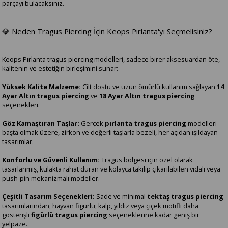
parçayı bulacaksınız.
💎 Neden Tragus Piercing İçin Keops Pırlanta'yı Seçmelisiniz?
Keops Pırlanta tragus piercing modelleri, sadece birer aksesuardan öte,
kalitenin ve estetiğin birleşimini sunar:
Yüksek Kalite Malzeme:
Cilt dostu ve uzun ömürlü kullanım sağlayan
14
Ayar Altın tragus piercing
ve
18 Ayar Altın tragus piercing
seçenekleri.
Göz Kamaştıran Taşlar:
Gerçek
pırlanta tragus piercing
modelleri
başta olmak üzere, zirkon ve değerli taşlarla bezeli, her açıdan ışıldayan
tasarımlar.
Konforlu ve Güvenli Kullanım:
Tragus bölgesi için özel olarak
tasarlanmış, kulakta rahat duran ve kolayca takılıp çıkarılabilen vidalı veya
push-pin mekanizmalı modeller.
Çeşitli Tasarım Seçenekleri:
Sade ve minimal
tektaş tragus piercing
tasarımlarından, hayvan figürlü, kalp, yıldız veya çiçek motifli daha
gösterişli
figürlü tragus piercing
seçeneklerine kadar geniş bir
yelpaze.