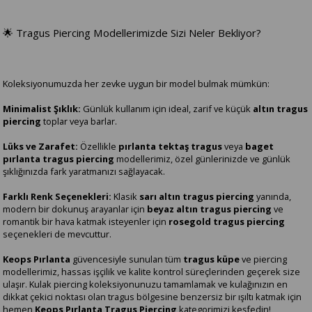
🌟 Tragus Piercing Modellerimizde Sizi Neler Bekliyor?
Koleksiyonumuzda her zevke uygun bir model bulmak mümkün:
Minimalist Şıklık:
Günlük kullanım için ideal, zarif ve küçük
altın tragus
piercing
toplar veya barlar.
Lüks ve Zarafet:
Özellikle
pırlanta tektaş tragus
veya
baget
pırlanta tragus piercing
modellerimiz, özel günlerinizde ve günlük
şıklığınızda fark yaratmanızı sağlayacak.
Farklı Renk Seçenekleri:
Klasik
sarı altın tragus piercing
yanında,
modern bir dokunuş arayanlar için
beyaz altın tragus piercing
ve
romantik bir hava katmak isteyenler için
rosegold tragus piercing
seçenekleri de mevcuttur.
Keops Pırlanta
güvencesiyle sunulan tüm
tragus küpe
ve piercing
modellerimiz, hassas işçilik ve kalite kontrol süreçlerinden geçerek size
ulaşır. Kulak piercing koleksiyonunuzu tamamlamak ve kulağınızın en
dikkat çekici noktası olan tragus bölgesine benzersiz bir ışıltı katmak için
hemen
Keops Pırlanta Tragus Piercing
kategorimizi keşfedin!