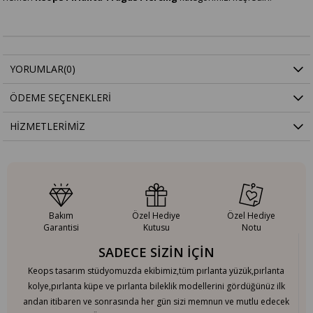
YORUMLAR
(0)
ÖDEME SEÇENEKLERI
HIZMETLERIMIZ
Bakım
Özel Hediye
Özel Hediye
Garantisi
Kutusu
Notu
SADECE SİZİN İÇİN
Keops tasarım stüdyomuzda ekibimiz,tüm pırlanta yüzük,pırlanta
kolye,pırlanta küpe ve pırlanta bileklik modellerini gördüğünüz ilk
andan itibaren ve sonrasında her gün sizi memnun ve mutlu edecek