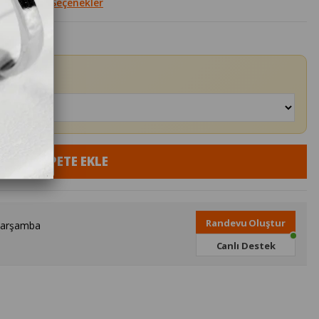
le
Diğer Seçenekler
Randevu Oluştur
Çarşamba
Canlı Destek