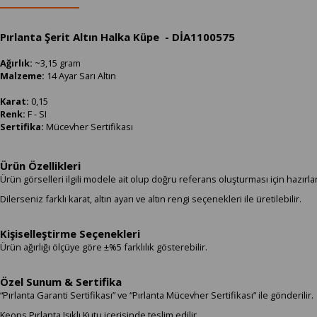
Pırlanta Şerit Altın Halka Küpe - DİA1100575
Ağırlık:
~3,15 gram
Malzeme:
14 Ayar Sarı Altın
Karat:
0,15
Renk:
F - SI
Sertifika:
Mücevher Sertifikası
Ürün Özellikleri
Ürün görselleri ilgili modele ait olup doğru referans oluşturması için hazırla
Dilerseniz farklı karat, altın ayarı ve altın rengi seçenekleri ile üretilebilir.
Kişiselleştirme Seçenekleri
Ürün ağırlığı ölçüye göre ±%5 farklılık gösterebilir.
Özel Sunum & Sertifika
“Pırlanta Garanti Sertifikası” ve “Pırlanta Mücevher Sertifikası” ile gönderilir.
Keops Pırlanta Işıklı Kutu içerisinde teslim edilir.