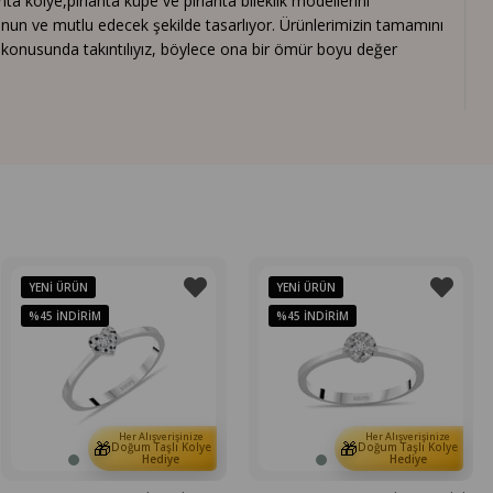
 kolye,pırlanta küpe ve pırlanta bileklik modellerini
nun ve mutlu edecek şekilde tasarlıyor. Ürünlerimizin tamamını
ık konusunda takıntılıyız, böylece ona bir ömür boyu değer
YENI ÜRÜN
YENI ÜRÜN
%45
İNDIRIM
%45
İNDIRIM
Her Alışverişinize
Her Alışverişinize
🎁
🎁
Doğum Taşlı Kolye
Doğum Taşlı Kolye
Hediye
Hediye