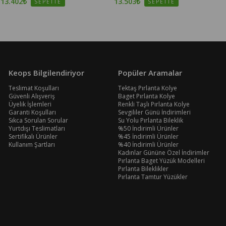
13.402₺
13.503₺
SEPETTE
SEPETTE
Keops Bilgilendiriyor
Popüler Aramalar
Teslimat Koşulları
Tektaş Pırlanta Kolye
Güvenli Alışveriş
Baget Pırlanta Kolye
Üyelik İşlemleri
Renkli Taşlı Pırlanta Kolye
Garanti Koşulları
Sevgililer Günü İndirimleri
Sıkca Sorulan Sorular
Su Yolu Pırlanta Bileklik
Yurtdışı Teslimatları
%50 İndirimli Ürünler
Sertifikalı Ürünler
%45 İndirimli Ürünler
Kullanım Şartları
%40 İndirimli Ürünler
Kadınlar Gününe Özel İndirimler
Pırlanta Baget Yüzük Modelleri
Pırlanta Bileklikler
Pırlanta Tamtur Yüzükler