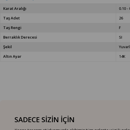
Karat Aralığı
0.10 - 
Taş Adet
26
Taş Rengi
F
Berraklık Derecesi
SI
Şekil
Yuvarl
Altın Ayar
14K
SADECE SİZİN İÇİN