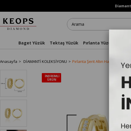
Diamanti
Baget Yüzük
Tektaş Yüzük
Pırlanta Yüzükler
Kol
Anasayfa
DİAMANTİ KOLEKSİYONU
Pırlanta Şerit Altın Halka Küpe
İNDIRIMLI
ÜRÜN