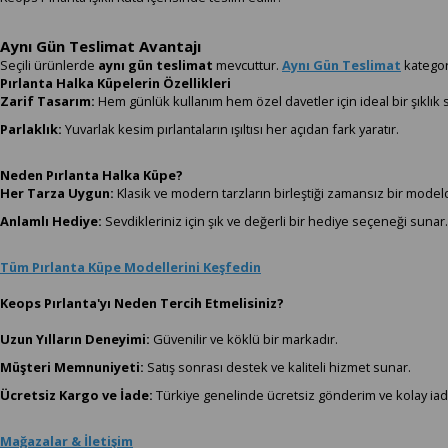
Aynı Gün Teslimat Avantajı
Seçili ürünlerde
aynı gün teslimat
mevcuttur.
Aynı Gün Teslimat
kategor
Pırlanta Halka Küpelerin Özellikleri
Zarif Tasarım:
Hem günlük kullanım hem özel davetler için ideal bir şıklık 
Parlaklık:
Yuvarlak kesim pırlantaların ışıltısı her açıdan fark yaratır.
Neden Pırlanta Halka Küpe?
Her Tarza Uygun:
Klasik ve modern tarzların birleştiği zamansız bir modeld
Anlamlı Hediye:
Sevdikleriniz için şık ve değerli bir hediye seçeneği sunar.
Tüm Pırlanta Küpe Modellerini Keşfedin
Keops Pırlanta'yı Neden Tercih Etmelisiniz?
Uzun Yılların Deneyimi:
Güvenilir ve köklü bir markadır.
Müşteri Memnuniyeti:
Satış sonrası destek ve kaliteli hizmet sunar.
Ücretsiz Kargo ve İade:
Türkiye genelinde ücretsiz gönderim ve kolay iade
Mağazalar & İletişim