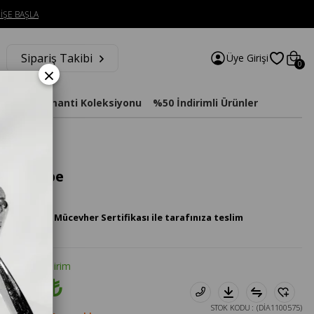
İŞE BAŞLA
Sipariş Takibi
Üye Girişi
0
×
imat
Diamanti Koleksiyonu
%50 İndirimli Ürünler
alka Küpe
 Pırlanta Mücevher Sertifikası ile tarafınıza teslim
tte %20 İndirim
8.016₺
STOK KODU
(DİA1100575)