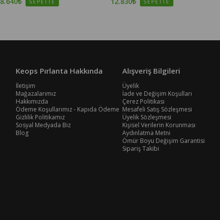
8.640₺
12.830₺
SEPETTE
SEPETTE
Keops Pırlanta Hakkında
Alışveriş Bilgileri
İletişim
Üyelik
Mağazalarımız
İade ve Değişim Koşulları
Hakkımızda
Çerez Politikası
Ödeme Koşullarımız - Kapıda Ödeme
Mesafeli Satış Sözleşmesi
Gizlilik Politikamız
Üyelik Sözleşmesi
Sosyal Medyada Biz
Kişisel Verilerin Korunması
Blog
Aydınlatma Metni
Ömür Boyu Değişim Garantisi
Sipariş Takibi