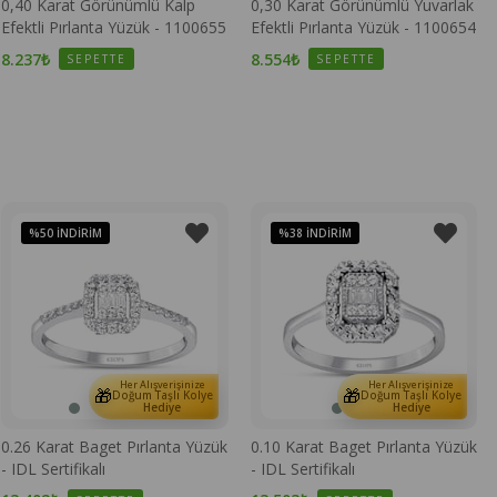
0,40 Karat Görünümlü Kalp
0,30 Karat Görünümlü Yuvarlak
Efektli Pırlanta Yüzük - 1100655
Efektli Pırlanta Yüzük - 1100654
8.237₺
8.554₺
SEPETTE
SEPETTE
%50
İNDIRIM
%38
İNDIRIM
Her Alışverişinize
Her Alışverişinize
🎁
🎁
Doğum Taşlı Kolye
Doğum Taşlı Kolye
Hediye
Hediye
0.26 Karat Baget Pırlanta Yüzük
0.10 Karat Baget Pırlanta Yüzük
- IDL Sertifikalı
- IDL Sertifikalı