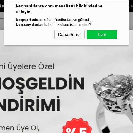
 Koleksiyonunda %40’a Varan İndirim!
Sınırlı süreli bu fırsatı kaçırma.
ALIŞVER
keopspirlanta.com masaüstü bildirimlerine
ekleyin.
keopspirlanta.com özel fırsatlardan ve güncel
kampanyalardan haberiniz olsun ister misiniz?
Daha Sonra
Evet
ye
Küpe
Bileklik
Alyans
Tragus Piercing
Aynı Gün Tesl
Pırlanta Şerit Altın H
İncelemekte olduğunuz model,Keops
edilmektedir.
79.200₺
40
Sepe
3
47.520₺