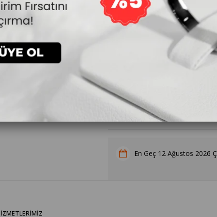
15.840₺
`den başlayan taksitler
Kalp Doğum Taşı Kolye Hediyesi
12 Ağustos 2026 
En Geç
IZMETLERIMIZ