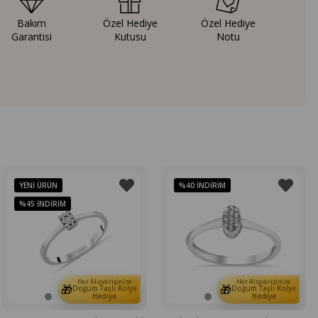
Bakım
Özel Hediye
Özel Hediye
Garantisi
Kutusu
Notu
YENI ÜRÜN
%40
İNDIRIM
%45
İNDIRIM
Her Alışverişinize
Her Alışverişinize
🎁
🎁
Doğum Taşlı Kolye
Doğum Taşlı Kolye
Hediye
Hediye