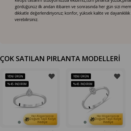
Keops tasarım stüdyomuzda ekibimiz,tüm pırlanta yüzük,pırlanta
gördüğünüz ilk andan itibaren ve sonrasında her gün sizi mem
dikkatle değerlendiriyoruz; konfor, yüksek kalite ve dayanıklıl
verebilirsiniz.
ÇOK SATILAN PIRLANTA MODELLERİ
YENI ÜRÜN
YENI ÜRÜN
%45
İNDIRIM
%45
İNDIRIM
Her Alışverişinize
Her Alışverişinize
🎁
🎁
Doğum Taşlı Kolye
Doğum Taşlı Kolye
Hediye
Hediye