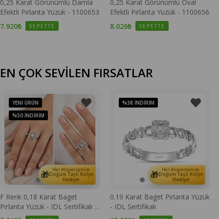
0,25 Karat Görünümlü Damla
0,25 Karat Görünümlü Oval
Efektli Pırlanta Yüzük - 1100653
Efektli Pırlanta Yüzük - 1100656
7.920₺
8.026₺
SEPETTE
SEPETTE
EN ÇOK SEVİLEN FIRSATLAR
YENI ÜRÜN
%38
İNDIRIM
%50
İNDIRIM
Her Alışverişinize
Her Alışverişinize
🎁
🎁
Doğum Taşlı Kolye
Doğum Taşlı Kolye
Hediye
Hediye
F Renk 0,18 Karat Baget
0.19 Karat Baget Pırlanta Yüzük
Pırlanta Yüzük - IDL Sertifikalı -
- IDL Sertifikalı
1100670