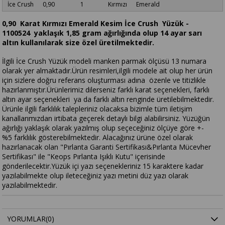
İce Crush 0,90 1 Kırmızı Emerald
0,90 Karat Kırmızı Emerald Kesim İce Crush Yüzük -
1100524 yaklaşık 1,85 gram ağırlığında olup 14 ayar sarı
altın kullanılarak size özel üretilmektedir.
İlgili İce Crush
Yüzük modeli manken parmak ölçüsü 13 numara
olarak yer almaktadır.Ürün resimleri,ilgili modele ait olup her ürün
için sizlere doğru referans oluşturması adına özenle ve titizlikle
hazırlanmıştır.Ürünlerimiz dilerseniz farklı karat seçenekleri, farklı
altın ayar seçenekleri ya da farklı altın renginde üretilebilmektedir.
Ürünle ilgili farklılık talepleriniz olacaksa bizimle tüm iletişim
kanallarımızdan irtibata geçerek detaylı bilgi alabilirsiniz. Yüzüğün
ağırlığı yaklaşık olarak yazılmış olup seçeceğiniz ölçüye göre +-
%5 farklılık gösterebilmektedir. Alacağınız ürüne özel olarak
hazırlanacak olan "Pırlanta Garanti Sertifikası&Pırlanta Mücevher
Sertifikası" ile "Keops Pırlanta Işıklı Kutu" içerisinde
gönderilecektir.Yüzük içi yazı seçenekleriniz 15 karaktere kadar
yazılabilmekte olup ileteceğiniz yazı metini düz yazı olarak
yazılabilmektedir.
YORUMLAR
(0)