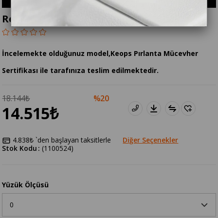
Red İce Crush Yüzük
İncelemekte olduğunuz model,Keops Pırlanta Mücevher
Sertifikası ile tarafınıza teslim edilmektedir.
18.144₺
20
14.515₺
4.838₺
`den başlayan taksitlerle
Diğer Seçenekler
Stok Kodu
(1100524)
Yüzük Ölçüsü