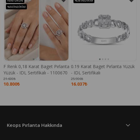
YENI ÜRÜN
%38
İNDIRIM
%50
İNDIRIM
F Renk 0,18 Karat Baget Pırlanta
0.19 Karat Baget Pırlanta Yüzük
Yüzük - IDL Sertifikalı - 1100670
- IDL Sertifikalı
21.600₺
25.906₺
10.800₺
16.037₺
Keops Pırlanta Hakkında