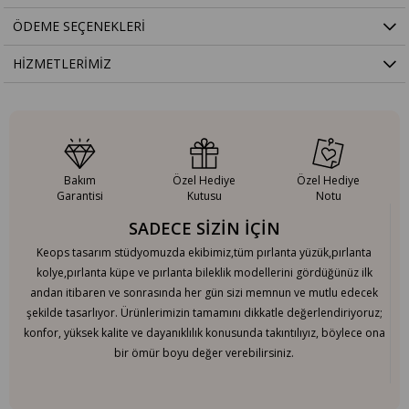
ÖDEME SEÇENEKLERI
HIZMETLERIMIZ
Bakım
Özel Hediye
Özel Hediye
Garantisi
Kutusu
Notu
SADECE SİZİN İÇİN
Keops tasarım stüdyomuzda ekibimiz,tüm pırlanta yüzük,pırlanta
kolye,pırlanta küpe ve pırlanta bileklik modellerini gördüğünüz ilk
andan itibaren ve sonrasında her gün sizi memnun ve mutlu edecek
şekilde tasarlıyor. Ürünlerimizin tamamını dikkatle değerlendiriyoruz;
konfor, yüksek kalite ve dayanıklılık konusunda takıntılıyız, böylece ona
bir ömür boyu değer verebilirsiniz.