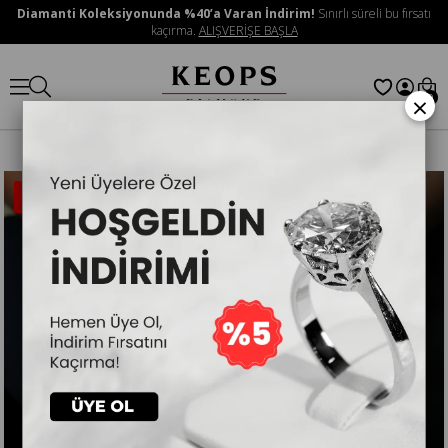
Diamanti Koleksiyonunda %40’a Varan İndirim!
Sınırlı süreli bu fırsatı
kaçırma.
ALIŞVERİŞE BAŞLA
×
0
İNDIRIMLI
ÜRÜN