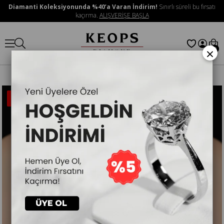
Diamanti Koleksiyonunda %40’a Varan İndirim!
Sınırlı süreli bu fırsatı
kaçırma.
ALIŞVERİŞE BAŞLA
×
0
İNDIRIMLI
ÜRÜN