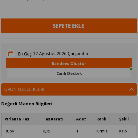
12 Ağustos 2026 Çarşamba
En Geç
Randevu Oluştur
Canlı Destek
ÜRÜN ÖZELLIKLERI
Değerli Maden Bilgileri
Pırlanta Taş
Taş Karatı
Adet
Renk
Şekil
Ruby
0,15
1
Kırmızı
Kalp