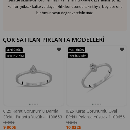
şekilde tasarlıyor. Ürünlerimizin tamamını dikkatle değerlendiriyoruz;
konfor, yüksek kalite ve dayanıklılık konusunda takıntılıyız, böylece ona
bir ömür boyu değer verebilirsiniz.
ÇOK SATILAN PIRLANTA MODELLERİ
YENI ÜRÜN
YENI ÜRÜN
%45
İNDIRIM
%45
İNDIRIM
0,25 Karat Görünümlü Damla
0,25 Karat Görünümlü Oval
Efektli Pırlanta Yüzük - 1100653
Efektli Pırlanta Yüzük - 1100656
18.000₺
18.240₺
9.900₺
10.032₺