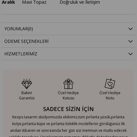
Aralık
Mavi Topaz
Doğruluk ve İletişim
YORUMLAR
(0)
ÖDEME SEÇENEKLERI
HIZMETLERIMIZ
Bakım
Özel Hediye
Özel Hediye
Garantisi
Kutusu
Notu
SADECE SİZİN İÇİN
Keops tasarım stüdyomuzda ekibimiz,tüm pırlanta yüzük,pırlanta
kolye,pırlanta küpe ve pırlanta bileklik modellerini gördüğünüz ilk
andan itibaren ve sonrasında her gün sizi memnun ve mutlu edecek