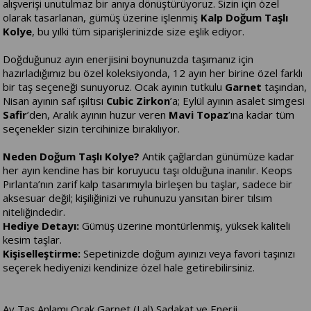
alışverişi unutulmaz bir anıya dönüştürüyoruz. Sizin için özel
olarak tasarlanan, gümüş üzerine işlenmiş
Kalp Doğum Taşlı
Kolye
, bu yılki tüm siparişlerinizde size eşlik ediyor.
Doğduğunuz ayın enerjisini boynunuzda taşımanız için
hazırladığımız bu özel koleksiyonda, 12 ayın her birine özel farklı
bir taş seçeneği sunuyoruz. Ocak ayının tutkulu
Garnet
taşından,
Nisan ayının saf ışıltısı
Cubic Zirkon
’a; Eylül ayının asalet simgesi
Safir
’den, Aralık ayının huzur veren
Mavi Topaz
’ına kadar tüm
seçenekler sizin tercihinize bırakılıyor.
Neden Doğum Taşlı Kolye?
Antik çağlardan günümüze kadar
her ayın kendine has bir koruyucu taşı olduğuna inanılır. Keops
Pırlanta’nın zarif kalp tasarımıyla birleşen bu taşlar, sadece bir
aksesuar değil; kişiliğinizi ve ruhunuzu yansıtan birer tılsım
niteliğindedir.
Hediye Detayı:
Gümüş üzerine montürlenmiş, yüksek kaliteli
kesim taşlar.
Kişiselleştirme:
Sepetinizde doğum ayınızı veya favori taşınızı
seçerek hediyenizi kendinize özel hale getirebilirsiniz.
Ay,Taş,Anlamı Ocak,Garnet (Lal),Sadakat ve Enerji