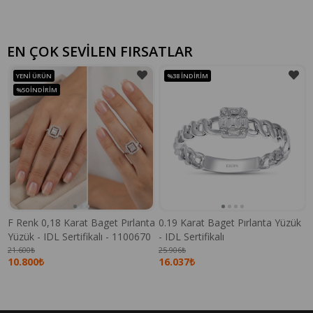
EN ÇOK SEVİLEN FIRSATLAR
YENI ÜRÜN
%38
İNDIRIM
%50
İNDIRIM
F Renk 0,18 Karat Baget Pırlanta
0.19 Karat Baget Pırlanta Yüzük
Yüzük - IDL Sertifikalı - 1100670
- IDL Sertifikalı
21.600₺
25.906₺
10.800₺
16.037₺