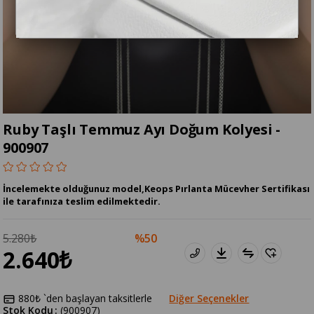
Ruby Taşlı Temmuz Ayı Doğum Kolyesi -
900907
İncelemekte olduğunuz model,Keops Pırlanta Mücevher Sertifikası
ile tarafınıza teslim edilmektedir.
5.280₺
50
2.640₺
880₺
`den başlayan taksitlerle
Diğer Seçenekler
Stok Kodu
(900907)