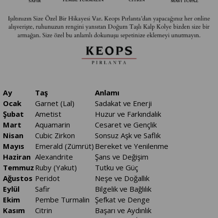
Ay
Taş
Anlamı
Ocak
Garnet (Lal)
Sadakat ve Enerji
Şubat
Ametist
Huzur ve Farkındalık
Mart
Aquamarin
Cesaret ve Gençlik
Nisan
Cubic Zirkon
Sonsuz Aşk ve Saflık
Mayıs
Emerald (Zümrüt)
Bereket ve Yenilenme
Haziran
Alexandrite
Şans ve Değişim
Temmuz
Ruby (Yakut)
Tutku ve Güç
Ağustos
Peridot
Neşe ve Doğallık
Eylül
Safir
Bilgelik ve Bağlılık
Ekim
Pembe Turmalin
Şefkat ve Denge
Kasım
Citrin
Başarı ve Aydınlık