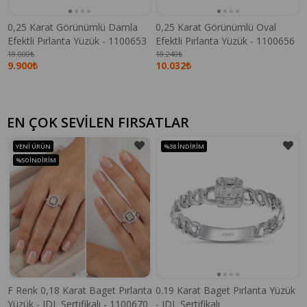
0,25 Karat Görünümlü Damla
0,25 Karat Görünümlü Oval
Efektli Pırlanta Yüzük - 1100653
Efektli Pırlanta Yüzük - 1100656
18.000₺
18.240₺
9.900₺
10.032₺
EN ÇOK SEVİLEN FIRSATLAR
YENI ÜRÜN
%38
İNDIRIM
%50
İNDIRIM
F Renk 0,18 Karat Baget Pırlanta
0.19 Karat Baget Pırlanta Yüzük
Yüzük - IDL Sertifikalı - 1100670
- IDL Sertifikalı