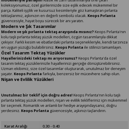
modelleriyle parlayın!
Klasik ve zarif tasarımlarıyla öne çıkan
koleksiyonumuz, özel günlerinizde size eşlik edecek mükemmel bir
parça. Kaliteli işçilik ve kusursuz kesimleriyle göz kamaştıran pırlanta
tektaşlarımız, aşkınızın en değerli sembolü olacak.
Keops Pırlanta
güvencesiyle, hayat boyu sürecek bir anı yaratın.
Modern ve Şık Tasarımlar
Modern ve şık pırlanta tektaş arayışında mısınız?
Keops Pırlanta'nın
kolu taşlı pırlanta tektaş yüzük modelleri, özgün tasarımlarıyla dikkat
çekiyor. Farklı kesim ve ebatlardaki pırlanta seçenekleriyle, kendi tarzınıza
en uygun yüzüğü bulabilirsiniz.
Keops Pırlanta
ile stilinizi tamamlayın.
Özel Tasarım Tektaş Yüzükler
Hayallerinizdeki tektaşı mı arıyorsunuz?
Keops Pırlanta'da özel
tasarım tektaş yüzüklerinizle hayallerinizi gerçeğe dönüştürebilirsiniz.
Uzman ekibimiz, size özel tasarımlar oluşturarak, unutulmaz bir deneyim
yaşatır.
Keops Pırlanta
farkıyla, benzersiz bir mücevhere sahip olun.
Nişan ve Evlilik Yüzükleri
Unutulmaz bir teklif için doğru adres!
Keops Pırlanta'nın kolu taşlı
pırlanta tektaş yüzük modelleri, nişan ve evlilik teklifleriniz için mükemmel
bir seçenek. Romantik ve anlamlı bir hediye arayışındaysanız, doğru
yerdesiniz.
Keops Pırlanta
güvencesiyle, aşkınızı taçlandırın.
Karat Aralığı
0.30 - 0.40