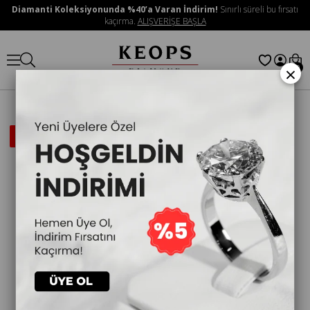
Diamanti Koleksiyonunda %40’a Varan İndirim!
Sınırlı süreli bu fırsatı
kaçırma.
ALIŞVERİŞE BAŞLA
×
0
İNDIRIMLI
ÜRÜN