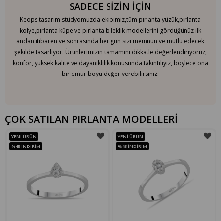
SADECE SİZİN İÇİN
Keops tasarım stüdyomuzda ekibimiz,tüm pırlanta yüzük,pırlanta
kolye,pırlanta küpe ve pırlanta bileklik modellerini gördüğünüz ilk
andan itibaren ve sonrasında her gün sizi memnun ve mutlu edecek
şekilde tasarlıyor. Ürünlerimizin tamamını dikkatle değerlendiriyoruz;
konfor, yüksek kalite ve dayanıklılık konusunda takıntılıyız, böylece ona
bir ömür boyu değer verebilirsiniz.
ÇOK SATILAN PIRLANTA MODELLERİ
YENI ÜRÜN
YENI ÜRÜN
%45
İNDIRIM
%45
İNDIRIM