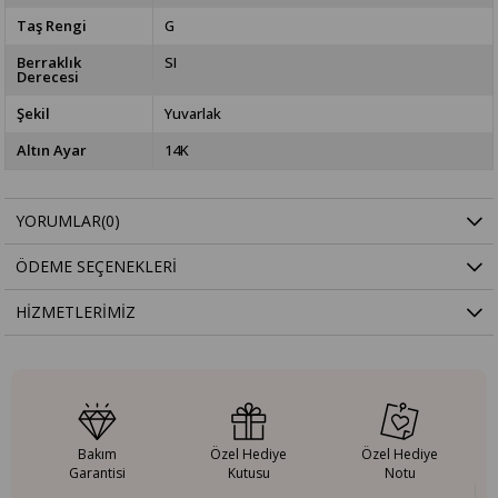
Taş Rengi
G
Berraklık
SI
Derecesi
Şekil
Yuvarlak
Altın Ayar
14K
YORUMLAR
(0)
ÖDEME SEÇENEKLERI
HIZMETLERIMIZ
Bakım
Özel Hediye
Özel Hediye
Garantisi
Kutusu
Notu