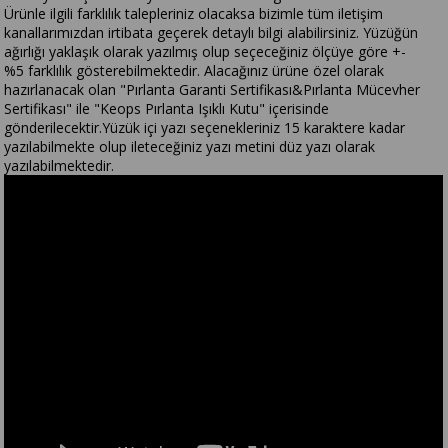
Ürünle ilgili farklılık talepleriniz olacaksa bizimle tüm iletişim
kanallarımızdan irtibata geçerek detaylı bilgi alabilirsiniz. Yüzüğün
ağırlığı yaklaşık olarak yazılmış olup seçeceğiniz ölçüye göre +-
%5 farklılık gösterebilmektedir. Alacağınız ürüne özel olarak
hazırlanacak olan "Pırlanta Garanti Sertifikası&Pırlanta Mücevher
Sertifikası" ile "Keops Pırlanta Işıklı Kutu" içerisinde
gönderilecektir.Yüzük içi yazı seçenekleriniz 15 karaktere kadar
yazılabilmekte olup ileteceğiniz yazı metini düz yazı olarak
yazılabilmektedir.