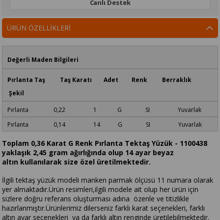
Canlı Destek
ÜRÜN ÖZELLIKLERI
Değerli Maden Bilgileri
Pırlanta Taş Taş Karatı Adet Renk Berraklık
Şekil
Pırlanta 0,22 1 G SI Yuvarlak
Pırlanta 0,14 14 G SI Yuvarlak
Toplam 0,36 Karat G Renk Pırlanta Tektaş Yüzük - 1100438
yaklaşık 2,45 gram ağırlığında olup 14 ayar beyaz
altın kullanılarak size özel üretilmektedir.
İlgili tektaş yüzük modeli manken parmak ölçüsü 11 numara olarak
yer almaktadır.Ürün resimleri,ilgili modele ait olup her ürün için
sizlere doğru referans oluşturması adına özenle ve titizlikle
hazırlanmıştır.Ürünlerimiz dilerseniz farklı karat seçenekleri, farklı
altın ayar seçenekleri ya da farklı altın renginde üretilebilmektedir.